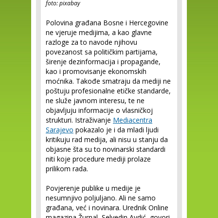
foto: pixabay
Polovina građana Bosne i Hercegovine
ne vjeruje medijima, a kao glavne
razloge za to navode njihovu
povezanost sa političkim partijama,
širenje dezinformacija i propagande,
kao i promovisanje ekonomskih
moćnika. Takođe smatraju da mediji ne
poštuju profesionalne etičke standarde,
ne služe javnom interesu, te ne
objavljuju informacije o vlasničkoj
strukturi. Istraživanje
Mediacentra
Sarajevo
pokazalo je i da mladi ljudi
kritikuju rad medija, ali nisu u stanju da
objasne šta su to novinarski standardi
niti koje procedure mediji prolaze
prilikom rada.
Povjerenje publike u medije je
nesumnjivo poljuljano. Ali ne samo
građana, već i novinara. Urednik Online
magazina Žurnal, Selvedin Avdić, govori