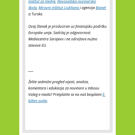
institut za medije
,
Novosadska novinarska
škola
,
Mirovni inštitut Ljubljana
i agencija
Bianet
iz Turske.
Ovaj članak je produciran uz finansijsku podršku
Evropske unije. Sadržaj je odgovornost
Mediacentra Sarajevo i ne odražava nužno
stavove EU.
___
Želite sedmični pregled vijesti, analiza,
komentara i edukacija za novinare u Inboxu
Vašeg e-maila? Pretplatite se na naš besplatni
E-
bilten ovdje
.