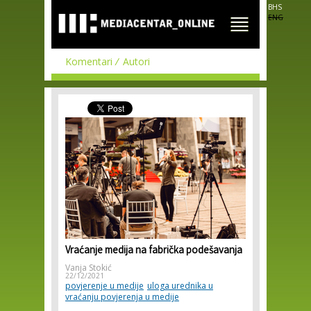
Skip to
BHS
main
ENG
content
Komentari
Autori
Vraćanje medija na fabrička podešavanja
Vanja Stokić
22/12/2021
povjerenje u medije
uloga urednika u
vraćanju povjerenja u medije