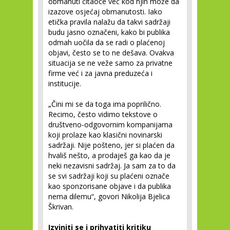
obmanuti čitaoce već kod njih može da
izazove osjećaj obmanutosti. Iako
etička pravila nalažu da takvi sadržaji
budu jasno označeni, kako bi publika
odmah uočila da se radi o plaćenoj
objavi, često se to ne dešava. Ovakva
situacija se ne veže samo za privatne
firme već i za javna preduzeća i
institucije.
„Čini mi se da toga ima poprilično.
Recimo, često vidimo tekstove o
društveno-odgovornim kompanijama
koji prolaze kao klasični novinarski
sadržaji. Nije pošteno, jer si plaćen da
hvališ nešto, a prodaješ ga kao da je
neki nezavisni sadržaj. Ja sam za to da
se svi sadržaji koji su plaćeni označe
kao sponzorisane objave i da publika
nema dilemu“, govori Nikolija Bjelica
Škrivan.
Izviniti se i prihvatiti kritiku