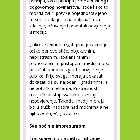
principa, kao i principa profesionalnog i
odgovornog novinarstva. Ističe kako to
možda zvuči previše pojednostavljeno
ali smatra da je to najbolji način za
sticanje, očuvanje i povratak povjerenja
u medije.
„Iako se jednom izgubljeno povjerenje
teško ponovo stiče, objektivnim,
nepristrasnim, izbalansiranim i
profesionalnim pristupom, mediji mogu
pokušati ponovo izgraditi povjerenje
publike. Prije svega, moraju pokazati i
dokazati da su najodaniji građanima, a
ne političkim elitama. Pristrasnost i
navijački pristup svakako izazivaju
nepovjerenje. Takođe, mediji moraju
biti u službi nadzora nad moćnima a ne
njihove sluge“, govori on.
Sve počinje impresumom
Transparentno vlasništvo i isticanje