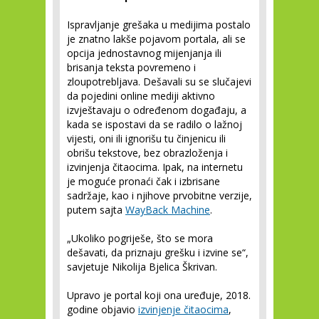
Ispravljanje grešaka u medijima postalo
je znatno lakše pojavom portala, ali se
opcija jednostavnog mijenjanja ili
brisanja teksta povremeno i
zloupotrebljava. Dešavali su se slučajevi
da pojedini online mediji aktivno
izvještavaju o određenom događaju, a
kada se ispostavi da se radilo o lažnoj
vijesti, oni ili ignorišu tu činjenicu ili
obrišu tekstove, bez obrazloženja i
izvinjenja čitaocima. Ipak, na internetu
je moguće pronaći čak i izbrisane
sadržaje, kao i njihove prvobitne verzije,
putem sajta
WayBack Machine
.
„Ukoliko pogriješe, što se mora
dešavati, da priznaju grešku i izvine se“,
savjetuje Nikolija Bjelica Škrivan.
Upravo je portal koji ona uređuje, 2018.
godine objavio
izvinjenje čitaocima
,