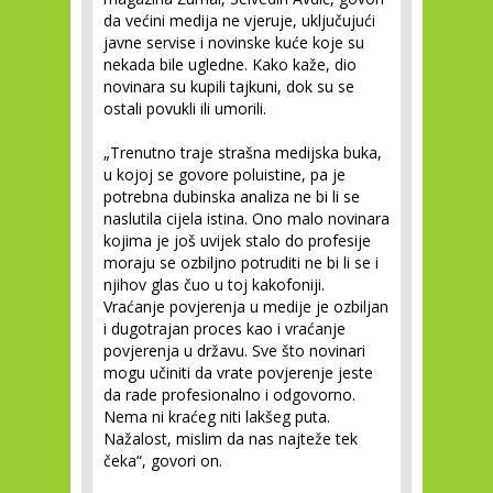
da većini medija ne vjeruje, uključujući
javne servise i novinske kuće koje su
nekada bile ugledne. Kako kaže, dio
novinara su kupili tajkuni, dok su se
ostali povukli ili umorili.
„Trenutno traje strašna medijska buka,
u kojoj se govore poluistine, pa je
potrebna dubinska analiza ne bi li se
naslutila cijela istina. Ono malo novinara
kojima je još uvijek stalo do profesije
moraju se ozbiljno potruditi ne bi li se i
njihov glas čuo u toj kakofoniji.
Vraćanje povjerenja u medije je ozbiljan
i dugotrajan proces kao i vraćanje
povjerenja u državu. Sve što novinari
mogu učiniti da vrate povjerenje jeste
da rade profesionalno i odgovorno.
Nema ni kraćeg niti lakšeg puta.
Nažalost, mislim da nas najteže tek
čeka“, govori on.