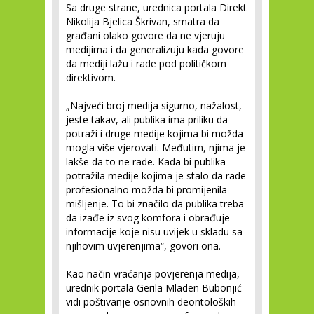
Sa druge strane, urednica portala Direkt
Nikolija Bjelica Škrivan, smatra da
građani olako govore da ne vjeruju
medijima i da generalizuju kada govore
da mediji lažu i rade pod političkom
direktivom.
„Najveći broj medija sigurno, nažalost,
jeste takav, ali publika ima priliku da
potraži i druge medije kojima bi možda
mogla više vjerovati. Međutim, njima je
lakše da to ne rade. Kada bi publika
potražila medije kojima je stalo da rade
profesionalno možda bi promijenila
mišljenje. To bi značilo da publika treba
da izađe iz svog komfora i obrađuje
informacije koje nisu uvijek u skladu sa
njihovim uvjerenjima“, govori ona.
Kao način vraćanja povjerenja medija,
urednik portala Gerila Mladen Bubonjić
vidi poštivanje osnovnih deontoloških