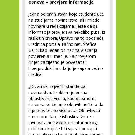
Osnova – provjera informacija
Jedna od prvih stvari koje studente uče
na studijama novinarstva, ali i mlade
novinare u redakcijama, jeste da se
informacija provjerava nekoliko puta, iz
različitih izvora. Upravo na to podsjeća
urednica portala Tačno.net, Štefica
Galić, kao jedan od načina vraćanja
povjerenja u medije. Sa provjerom
činjenica tijesno je povezana i
hiperprodukcija u koju je zapala većina
medija.
„Držati se najvećih standarda
novinarstva. Problem je brzina
objavljivanja vijesti, kao da smo na
utrkama ko će prije objaviti nešto a da
nije provjereno više puta. Objavljivati
samo ono što je istinski važno za
javnost a ne svaki komentar nekog
političara koji će biti vijest i pokupiti
puno lajkova a to je opet zbog zarade