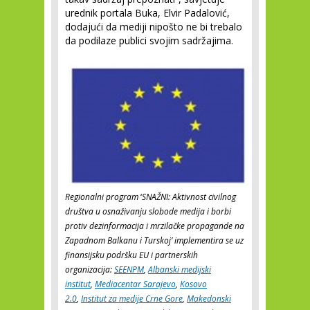
urednik portala Buka, Elvir Padalović,
dodajući da mediji nipošto ne bi trebalo
da podilaze publici svojim sadržajima.
Regionalni program
‘
SNAŽNI: Aktivnost civilnog
društva u osnaživanju slobode medija i borbi
protiv dezinformacija i mrzilačke propagande na
Zapadnom Balkanu i Turskoj’ implementira se uz
finansijsku podršku EU i partnerskih
organizacija:
SEENPM
,
Albanski medijski
institut
,
Mediacentar Sarajevo
,
Kosovo
2.0
,
Institut za medije Crne Gore
,
Makedonski