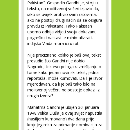
Pakistan" .Gospodin Gandhi je, stoji u
tekstu, na molitvenoj večeri izjavio da,
iako se uvijek protivio svim ratovima,
ako ne postoji drugi način da se osigura
pravdu iz Pakistana, i ako Pakistan
uporno odbija vidjeti svoju dokazanu
pogrešku i nastavi je minimalizirati,
indijska Vlada mora ići u rat.
Nije precizirano koliko je baš ovaj tekst
presudio što Gandhi nije dobio
Nagradu, tek evo priloga razmišljanju o
tome kako jedan novinski tekst, jedna
reportaža, može kumovati. Da li je izvor
mjerodavan, da li je baš tako bilo na
molitvenoj večeri, ne postoje dokazi iz
drugih izvora?
Mahatma Gandhi je ubijen 30. januara
1948.Velika Duša je ovaj svijet napustila
(nasiljem kumovano) dva dana prije
krajnjeg roka za primanje nominacija za