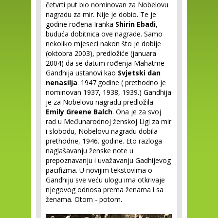
četvrti put bio nominovan za Nobelovu
nagradu za mir. Nije je dobio. Te je
godine rođena Iranka
Shirin Ebadi
,
buduća dobitnica ove nagrade. Samo
nekoliko mjeseci nakon što je dobije
(oktobra 2003), predložiće (januara
2004) da se datum rođenja Mahatme
Gandhija ustanovi kao
Svjetski dan
nenasilja
. 1947.godine ( prethodno je
nominovan 1937, 1938, 1939.) Gandhija
je za Nobelovu nagradu predložila
Emily Greene Balch
. Ona je za svoj
rad u Međunarodnoj ženskoj Ligi za mir
i slobodu, Nobelovu nagradu dobila
prethodne, 1946. godine. Eto razloga
naglašavanju ženske note u
prepoznavanju i uvažavanju Gadhijevog
pacifizma. U novijim tekstovima o
Gandhiju sve veću ulogu ima otkrivaje
njegovog odnosa prema ženama i sa
ženama. Otom - potom.