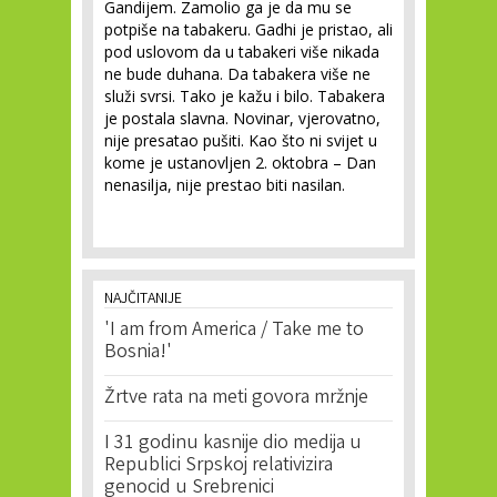
Gandijem. Zamolio ga je da mu se
potpiše na tabakeru. Gadhi je pristao, ali
pod uslovom da u tabakeri više nikada
ne bude duhana. Da tabakera više ne
služi svrsi. Tako je kažu i bilo. Tabakera
je postala slavna. Novinar, vjerovatno,
nije presatao pušiti. Kao što ni svijet u
kome je ustanovljen 2. oktobra – Dan
nenasilja, nije prestao biti nasilan.
NAJČITANIJE
'I am from America / Take me to
Bosnia!'
Žrtve rata na meti govora mržnje
I 31 godinu kasnije dio medija u
Republici Srpskoj relativizira
genocid u Srebrenici