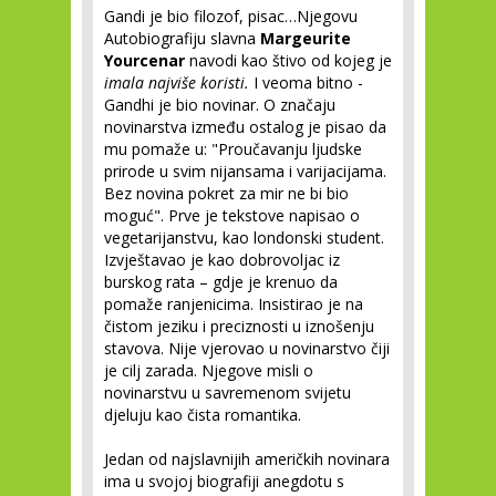
Gandi je bio filozof, pisac…Njegovu
Autobiografiju slavna
Margeurite
Yourcenar
navodi kao štivo od kojeg je
imala najviše koristi.
I veoma bitno -
Gandhi je bio novinar. O značaju
novinarstva između ostalog je pisao da
mu pomaže u: "Proučavanju ljudske
prirode u svim nijansama i varijacijama.
Bez novina pokret za mir ne bi bio
moguć". Prve je tekstove napisao o
vegetarijanstvu, kao londonski student.
Izvještavao je kao dobrovoljac iz
burskog rata – gdje je krenuo da
pomaže ranjenicima. Insistirao je na
čistom jeziku i preciznosti u iznošenju
stavova. Nije vjerovao u novinarstvo čiji
je cilj zarada. Njegove misli o
novinarstvu u savremenom svijetu
djeluju kao čista romantika.
Jedan od najslavnijih američkih novinara
ima u svojoj biografiji anegdotu s