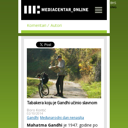
Skip to
BHS
main
ENG
content
Komentari
Autori
Tabakera koju je Gandhi učinio slavnom
Boro Kontić
02/10/2014
Gandhi
Međunarodni dan nenasilja
Mahatma Gandhi
je 1947. godine po