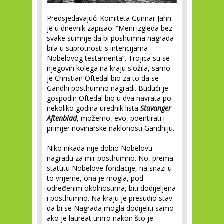
Predsjedavajući Komiteta Gunnar Jahn
je u dnevnik zapisao: “Meni izgleda bez
svake sumnje da bi poshumna nagrada
bila u suprotnosti s intencijama
Nobelovog testamenta”. Trojica su se
njegovih kolega na kraju složila, samo
je Christian Oftedal bio za to da se
Gandhi posthumno nagradi. Budući je
gospodin Oftedal bio u dva navrata po
nekoliko godina urednik lista
Stavanger
Aftenblad
, možemo, evo, poentirati i
primjer novinarske naklonosti Gandhiju.
Niko nikada nije dobio Nobelovu
nagradu za mir posthumno. No, prema
statutu Nobelove fondacije, na snazi u
to vrijeme, ona je mogla, pod
određenim okolnostima, biti dodijeljena
i posthumno. Na kraju je presudio stav
da bi se Nagrada mogla dodijeliti samo
ako je laureat umro nakon što je