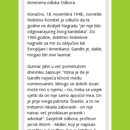
donesena odluka Odbora.
Konačno, 18. novembra 1948., norveški
Nobelov Komitet je odlučio da te
godine ne dodijeli Nagradu “jer nije bilo
odgovarajućeg živog kandidata”. Do
1960.godine, dobitnici Nobelove
nagrade za mir su isključivo bili
Evropljani i Amerikanci. Gandhi je, dakle,
mogao biti
novi
laureat.
Gunnar Jahn u već pomenutom
dnevniku zapisuje: “Istina je da je
Gandhi najveća ličnost među
nominovanim. Mnogo se dobrih stvari
može reći o njemu – no, treba se uvijek
sjetiti da on nije samo apostol mira. On
je prije svega patriota. Štaviše, a to ne
trebamo nikada zaboraviti - on nije
naivac već prvoklasan pravnik i
advokat”. Savjetnik odbora, profesor
Jacob Worm - Müller, koji je napisao