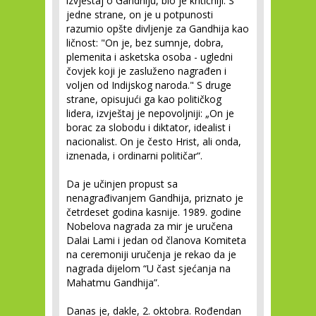
izvještaj o Gandhiju, bio je kritičniji. S
jedne strane, on je u potpunosti
razumio opšte divljenje za Gandhija kao
ličnost: "On je, bez sumnje, dobra,
plemenita i asketska osoba - ugledni
čovjek koji je zasluženo nagrađen i
voljen od Indijskog naroda." S druge
strane, opisujući ga kao političkog
lidera, izvještaj je nepovoljniji: „On je
borac za slobodu i diktator, idealist i
nacionalist. On je često Hrist, ali onda,
iznenada, i ordinarni političar“.
Da je učinjen propust sa
nenagrađivanjem Gandhija, priznato je
četrdeset godina kasnije. 1989. godine
Nobelova nagrada za mir je uručena
Dalai Lami i jedan od članova Komiteta
na ceremoniji uručenja je rekao da je
nagrada dijelom “U čast sjećanja na
Mahatmu Gandhija”.
Danas je, dakle, 2. oktobra. Rođendan