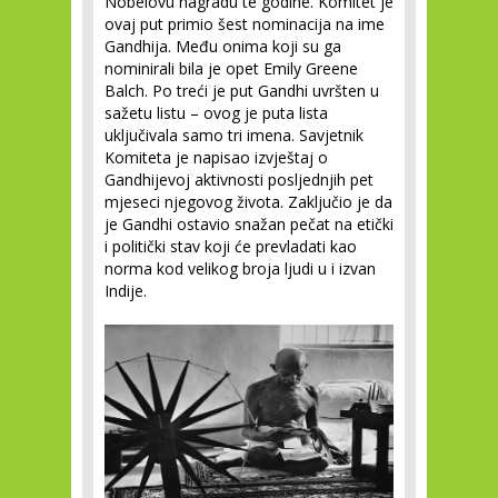
Nobelovu nagradu te godine. Komitet je
ovaj put primio šest nominacija na ime
Gandhija. Među onima koji su ga
nominirali bila je opet Emily Greene
Balch. Po treći je put Gandhi uvršten u
sažetu listu – ovog je puta lista
uključivala samo tri imena. Savjetnik
Komiteta je napisao izvještaj o
Gandhijevoj aktivnosti posljednjih pet
mjeseci njegovog života. Zaključio je da
je Gandhi ostavio snažan pečat na etički
i politički stav koji će prevladati kao
norma kod velikog broja ljudi u i izvan
Indije.