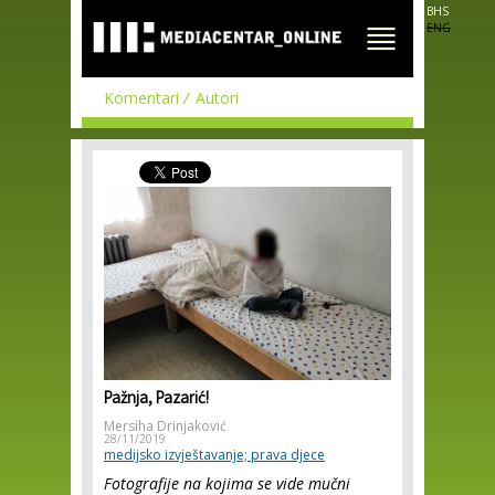
Skip to
BHS
main
ENG
content
Komentari
Autori
Pažnja, Pazarić!
Mersiha Drinjaković
28/11/2019
medijsko izvještavanje; prava djece
Fotografije na kojima se vide mučni