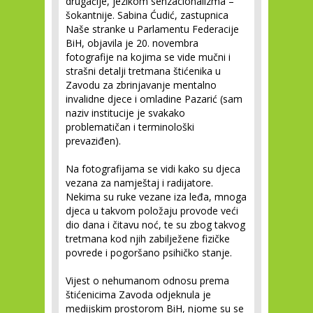
drugačije, jezikom senzacionalizma –
šokantnije. Sabina Ćudić, zastupnica
Naše stranke u Parlamentu Federacije
BiH, objavila je 20. novembra
fotografije na kojima se vide mučni i
strašni detalji tretmana štićenika u
Zavodu za zbrinjavanje mentalno
invalidne djece i omladine Pazarić (sam
naziv institucije je svakako
problematičan i terminološki
prevaziđen).
Na fotografijama se vidi kako su djeca
vezana za namještaj i radijatore.
Nekima su ruke vezane iza leđa, mnoga
djeca u takvom položaju provode veći
dio dana i čitavu noć, te su zbog takvog
tretmana kod njih zabilježene fizičke
povrede i pogoršano psihičko stanje.
Vijest o nehumanom odnosu prema
štićenicima Zavoda odjeknula je
medijskim prostorom BiH, njome su se