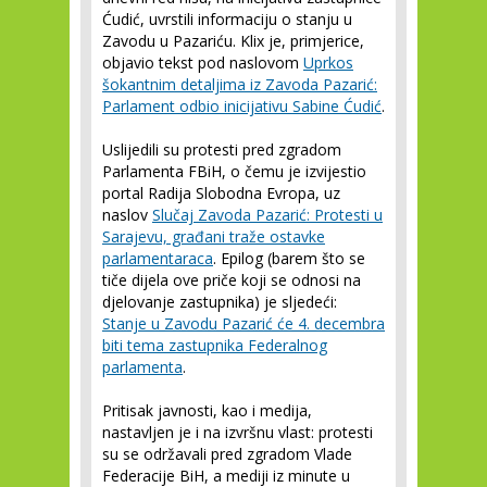
Ćudić, uvrstili informaciju o stanju u
Zavodu u Pazariću. Klix je, primjerice,
objavio tekst pod naslovom
Uprkos
šokantnim detaljima iz Zavoda Pazarić:
Parlament odbio inicijativu Sabine Ćudić
.
Uslijedili su protesti pred zgradom
Parlamenta FBiH, o čemu je izvijestio
portal Radija Slobodna Evropa, uz
naslov
Slučaj Zavoda Pazarić: Protesti u
Sarajevu, građani traže ostavke
parlamentaraca
. Epilog (barem što se
tiče dijela ove priče koji se odnosi na
djelovanje zastupnika) je sljedeći:
Stanje u Zavodu Pazarić će 4. decembra
biti tema zastupnika Federalnog
parlamenta
.
Pritisak javnosti, kao i medija,
nastavljen je i na izvršnu vlast: protesti
su se održavali pred zgradom Vlade
Federacije BiH, a mediji iz minute u