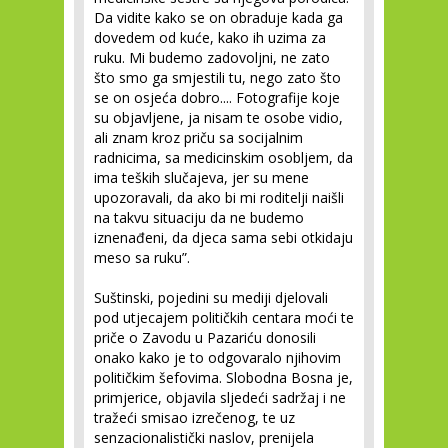
Da vidite kako se on obraduje kada ga
dovedem od kuće, kako ih uzima za
ruku. Mi budemo zadovoljni, ne zato
što smo ga smjestili tu, nego zato što
se on osjeća dobro.... Fotografije koje
su objavljene, ja nisam te osobe vidio,
ali znam kroz priču sa socijalnim
radnicima, sa medicinskim osobljem, da
ima teških slučajeva, jer su mene
upozoravali, da ako bi mi roditelji naišli
na takvu situaciju da ne budemo
iznenađeni, da djeca sama sebi otkidaju
meso sa ruku”.
Suštinski, pojedini su mediji djelovali
pod utjecajem političkih centara moći te
priče o Zavodu u Pazariću donosili
onako kako je to odgovaralo njihovim
političkim šefovima. Slobodna Bosna je,
primjerice, objavila sljedeći sadržaj i ne
tražeći smisao izrečenog, te uz
senzacionalistički naslov, prenijela