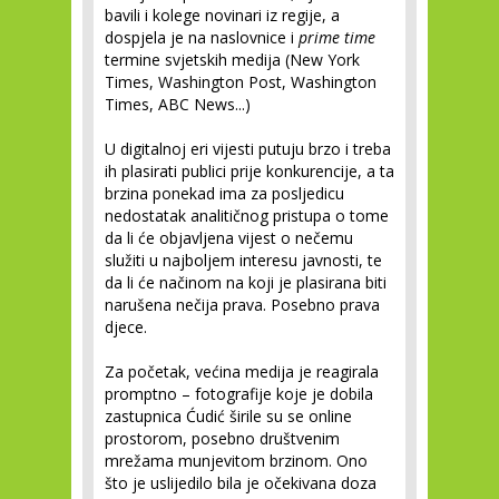
bavili i kolege novinari iz regije, a
dospjela je na naslovnice i
prime time
termine svjetskih medija (New York
Times, Washington Post, Washington
Times, ABC News...)
U digitalnoj eri vijesti putuju brzo i treba
ih plasirati publici prije konkurencije, a ta
brzina ponekad ima za posljedicu
nedostatak analitičnog pristupa o tome
da li će objavljena vijest o nečemu
služiti u najboljem interesu javnosti, te
da li će načinom na koji je plasirana biti
narušena nečija prava. Posebno prava
djece.
Za početak, većina medija je reagirala
promptno – fotografije koje je dobila
zastupnica Ćudić širile su se online
prostorom, posebno društvenim
mrežama munjevitom brzinom. Ono
što je uslijedilo bila je očekivana doza