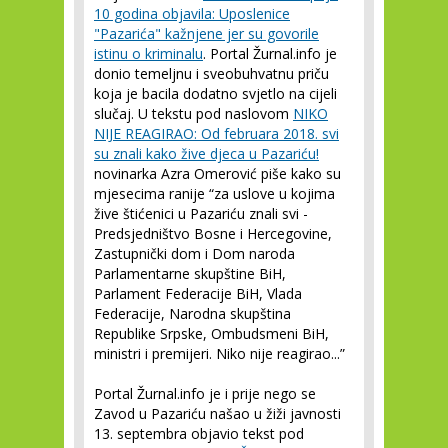
10 godina objavila: Uposlenice
"Pazarića" kažnjene jer su govorile
istinu o kriminalu
. Portal Žurnal.info je
donio temeljnu i sveobuhvatnu priču
koja je bacila dodatno svjetlo na cijeli
slučaj. U tekstu pod naslovom
NIKO
NIJE REAGIRAO: Od februara 2018. svi
su znali kako žive djeca u Pazariću!
novinarka Azra Omerović piše kako su
mjesecima ranije “za uslove u kojima
žive štićenici u Pazariću znali svi -
Predsjedništvo Bosne i Hercegovine,
Zastupnički dom i Dom naroda
Parlamentarne skupštine BiH,
Parlament Federacije BiH, Vlada
Federacije, Narodna skupština
Republike Srpske, Ombudsmeni BiH,
ministri i premijeri. Niko nije reagirao...”
Portal Žurnal.info je i prije nego se
Zavod u Pazariću našao u žiži javnosti
13. septembra objavio tekst pod