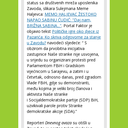
status sa društvenih mreža uposlenika
Zavoda, slikara Sulejmana Meme
Haljevca:
MEMO HALJEVAC ŽESTOKO
NAPAO SABINU ĆUDIĆ: "Daj nam,
BRIŽNA SABINA..."
. Portal Faktor je
objavio tekst
Političke igre oko djece iz
Pazarića: Ko skriva odgovorne za stanje
u Zavodu?
navodeći sljedeće: “ S
obzirom da prvobitna inicijativa
zastupnice Naše stranke nije usvojena,
u srijedu su organizirani protesti pred
Parlamentom FBiH i Gradskom
vijećnicom u Sarajevu, a zatim i u
četvrtak, odnosno danas, pred zgradom
Vlade FBiH, gdje su demonstranti,
među kojima je veliki broj članova i
aktivista Naše stranke
i Socijaldemokratske partije (SDP) BiH,
uzvikivali parole protiv Stranke
demokratske akcije (SDA).”
Reporteri
Dnevnog avaza
su otišli u