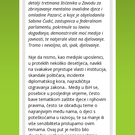
detalji tretmana štićenika u Zavodu za
zbrinjavanje mentalno invalidne djece i
omladine Pazarić, a koje je objelodanila
Sabina Ćudić, zastupnica u federalnom
parlamentu, pokrenule su lavinu
događanja, demonstrirale moć medija i
javnosti, te natjerale vlast na djelovanje.
Tromo i nevoljno, ali, ipak, djelovanje.
Nije da nismo, kao medijski uposlenici,
u proteklih nekoliko desetljeća, navikli
na svakakve prijestupe vlasti i institucija,
skandale političara, incidente
diplomatskog kora, najrazličitija
izigravanja zakona... Mediji u BiH se,
posebice u posljednje vrijeme, često
bave tematikom zaštite djece i njihovim
pravima, često se obrađuju teme o
najranjivijim među nama, o djeci s
poteškoćama u razvoju, te sa manje ili
više senzibiliteta pristupamo ovim
temama. Ovaj put je nešto bilo