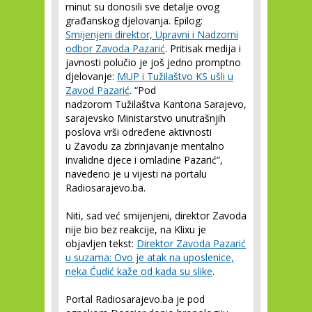
minut su donosili sve detalje ovog
građanskog djelovanja. Epilog:
Smijenjeni direktor, Upravni i Nadzorni
odbor Zavoda Pazarić
. Pritisak medija i
javnosti polučio je još jedno promptno
djelovanje:
MUP i Tužilaštvo KS ušli u
Zavod Pazarić
. “Pod
nadzorom Tužilaštva Kantona Sarajevo,
sarajevsko Ministarstvo unutrašnjih
poslova vrši određene aktivnosti
u Zavodu za zbrinjavanje mentalno
invalidne djece i omladine Pazarić”,
navedeno je u vijesti na portalu
Radiosarajevo.ba.
Niti, sad već smijenjeni, direktor Zavoda
nije bio bez reakcije, na Klixu je
objavljen tekst:
Direktor Zavoda Pazarić
u suzama: Ovo je atak na uposlenice,
neka Ćudić kaže od kada su slike
.
Portal Radiosarajevo.ba je pod