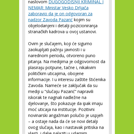
naslovom
DUGOGODIŠNJI KRIMINAL I
NEMAR: Ministar Vesko Drljača
zaboravio da je on odgovoran za
nadzor Zavoda Pazarić
kojim su
objelodanjeni i detalji pozicioniranja
stranačkih kadrova u ovoj ustanovi.
Ovim je slučajem, koji će sigurno
zaokupljati pažnju javnosti i u
narednom periodu, otvoreno puno
pitanja. Na medijima je odgovornost da
plasiraju potpune, tačne i, nikakvim
političkim uticajima, obojene
informacije. I u interesu zaštite štićenika
Zavoda. Nameće se zaključak da su
mediji u “slučaju Pazarić” napravili
iskorak te nagnali nadležne na
djelovanje, što pokazuje da ipak imaju
moć uticaja na institucije. Pozitivni
novinarski angažman polučio je uspjeh
– a ostaje nada da će se novi detalji
ovog slučaja, kao i nastavak pritiska na
vlasti, i dalje nalaziti u udarnim