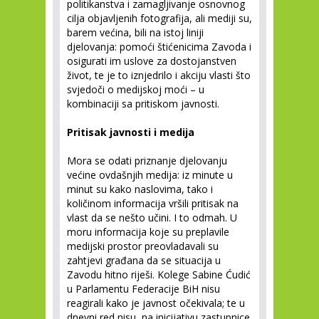
politikanstva i zamagljivanje osnovnog
cilja objavljenih fotografija, ali mediji su,
barem većina, bili na istoj liniji
djelovanja: pomoći štićenicima Zavoda i
osigurati im uslove za dostojanstven
život, te je to iznjedrilo i akciju vlasti što
svjedoči o medijskoj moći – u
kombinaciji sa pritiskom javnosti.
Pritisak javnosti i medija
Mora se odati priznanje djelovanju
većine ovdašnjih medija: iz minute u
minut su kako naslovima, tako i
količinom informacija vršili pritisak na
vlast da se nešto učini. I to odmah. U
moru informacija koje su preplavile
medijski prostor preovladavali su
zahtjevi građana da se situacija u
Zavodu hitno riješi. Kolege Sabine Ćudić
u Parlamentu Federacije BiH nisu
reagirali kako je javnost očekivala; te u
dnevni red nisu, na inicijativu zastupnice