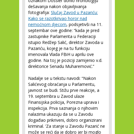
oznakom Dossier donio hronologiju
dešavanja nakon objavljivanja
fotografija:
Slučaj Zavod u Pazariću:
Kako se razotkrivao horor nad
nemoćnom djecom
, podsjetivši na 11.
septembar ove godine: “kada je pred
zastupnike Parlamenta u Federaciji
istupio Redžep Salić, direktor Zavoda u
Pazariću, kojeg je na tu funkciju
imenovala Vlada FBiH u aprilu ove
godine. Na toj je poziciji zamijenio v.d.
direktorice Senadu Muharemović.”
Nadalje se u tekstu navodi: “Nakon
Salićevog obraćanja u Parlamentu,
javnost se budi. Stižu prve reakcije, a
19. septembra u Zavod ulaze
Finansijska policija, Porezna uprava i
inspekcija. Prva saznanja o njihovim
nalazima ukazuju da se u Zavodu
događao prikriveni, dobro organizirani
kriminal. 'Za stanje u Zavodu Pazarić ne
može se reći da je dobro jer bi moglo