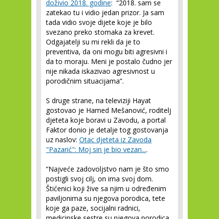
doživio 2018. godine
: “2018. sam se
zatekao tu i vidio jedan prizor. Ja sam
tada vidio svoje dijete koje je bilo
svezano preko stomaka za krevet.
Odgajatelji su mi rekli da je to
preventiva, da oni mogu biti agresivni i
da to moraju. Meni je postalo čudno jer
nije nikada iskazivao agresivnost u
porodičnim situacijama”.
S druge strane, na televiziji Hayat
gostovao je Hamed Mešanović, roditelj
djeteta koje boravi u Zavodu, a portal
Faktor donio je detalje tog gostovanja
uz naslov:
Otac djeteta iz Zavoda
"Pazarić": Moj sin je bio vezan...
.
“Najveće zadovoljstvo nam je što smo
postigli svoj cilj, on ima svoj dom.
Štićenici koji žive sa njim u određenim
paviljonima su njegova porodica, tete
koje ga paze, socijalni radnici,
medicinske sestre su njegova porodica.