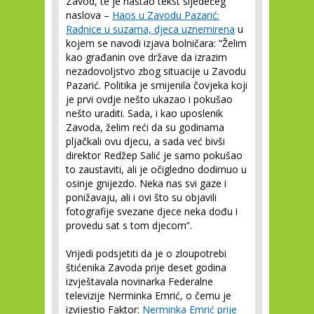
Zavod, te je nastao tekst sljedećeg
naslova –
Haos u Zavodu Pazarić:
Radnice u suzama, djeca uznemirena
u
kojem se navodi izjava bolničara: “Želim
kao građanin ove države da izrazim
nezadovoljstvo zbog situacije u Zavodu
Pazarić. Politika je smijenila čovjeka koji
je prvi ovdje nešto ukazao i pokušao
nešto uraditi. Sada, i kao uposlenik
Zavoda, želim reći da su godinama
pljačkali ovu djecu, a sada već bivši
direktor Redžep Salić je samo pokušao
to zaustaviti, ali je očigledno dodirnuo u
osinje gnijezdo. Neka nas svi gaze i
ponižavaju, ali i ovi što su objavili
fotografije svezane djece neka dođu i
provedu sat s tom djecom”.
Vrijedi podsjetiti da je o zloupotrebi
štićenika Zavoda prije deset godina
izvještavala novinarka Federalne
televizije Nerminka Emrić, o čemu je
izvijestio Faktor:
Nerminka Emrić prije