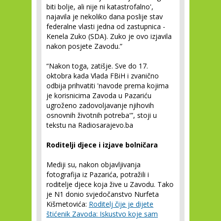
biti bolje, ali nije ni katastrofalno',
najavila je nekoliko dana poslije stav
federalne vlasti jedna od zastupnica -
Kenela Zuko (SDA). Zuko je ovo izjavila
nakon posjete Zavodu.”
“Nakon toga, zatišje. Sve do 17.
oktobra kada Vlada FBiH i zvanično
odbija prihvatiti 'navode prema kojima
je korisnicima Zavoda u Pazariću
ugroženo zadovoljavanje njihovih
osnovnih životnih potreba'”, stoji u
tekstu na Radiosarajevo.ba
Roditelji djece i izjave bolničara
Mediji su, nakon objavljivanja
fotografija iz Pazarića, potražili i
roditelje djece koja žive u Zavodu. Tako
je N1 donio svjedočanstvo Nurfeta
Kišmetovića:
Roditelj čije je dijete
štićenik Zavoda: Iskustvo koje sam