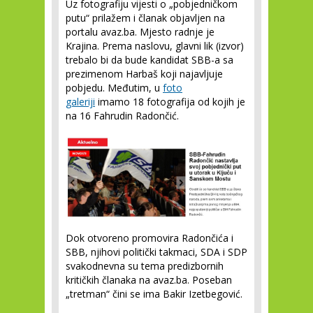
Uz fotografiju vijesti o „pobjedničkom
putu“ prilažem i članak objavljen na
portalu avaz.ba. Mjesto radnje je
Krajina. Prema naslovu, glavni lik (izvor)
trebalo bi da bude kandidat SBB-a sa
prezimenom Harbaš koji najavljuje
pobjedu. Međutim, u
foto
galeriji
imamo 18 fotografija od kojih je
na 16 Fahrudin Radončić.
Dok otvoreno promovira Radončića i
SBB, njihovi politički takmaci, SDA i SDP
svakodnevna su tema predizbornih
kritičkih članaka na avaz.ba. Poseban
„tretman“ čini se ima Bakir Izetbegović.