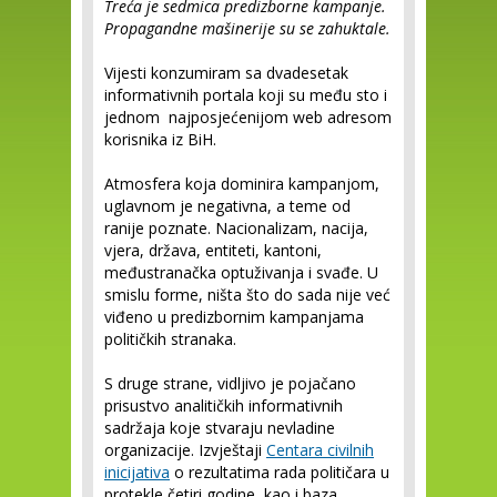
Treća je sedmica predizborne kampanje.
Propagandne mašinerije su se zahuktale.
Vijesti konzumiram sa dvadesetak
informativnih portala koji su među sto i
jednom najposjećenijom web adresom
korisnika iz BiH.
Atmosfera koja dominira kampanjom,
uglavnom je negativna, a teme od
ranije poznate. Nacionalizam, nacija,
vjera, država, entiteti, kantoni,
međustranačka optuživanja i svađe. U
smislu forme, ništa što do sada nije već
viđeno u predizbornim kampanjama
političkih stranaka.
S druge strane, vidljivo je pojačano
prisustvo analitičkih informativnih
sadržaja koje stvaraju nevladine
organizacije. Izvještaji
Centara civilnih
inicijativa
o rezultatima rada političara u
protekle četiri godine kao i baza