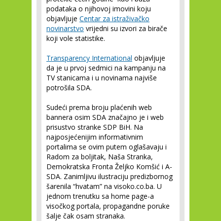
podataka o njihovoj imovini koju
objavljuje
Centar za istraživačko
novinarstvo
vrijedni su izvori za birače
koji vole statistike.
Transparency International
objavljuje
da je u prvoj sedmici na kampanju na
TV stanicama i u novinama najviše
potrošila SDA.
Sudeći prema broju plaćenih web
bannera osim SDA značajno je i web
prisustvo stranke SDP BiH. Na
najposjećenijim informativnim
portalima se ovim putem oglašavaju i
Radom za boljitak, Naša Stranka,
Demokratska Fronta Željko Komšić i A-
SDA. Zanimljivu ilustraciju predizbornog
šarenila “hvatam” na visoko.co.ba. U
jednom trenutku sa home page-a
visočkog portala, propagandne poruke
šalje čak osam stranaka.