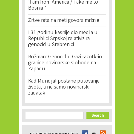
'I am from America / Take me to
Bosnia!'
Žrtve rata na meti govora mržnje
I 31 godinu kasnije dio medija u
Republici Srpskoj relativizira
genocid u Srebrenici
Rožman: Genocid u Gazi razotkrio
granice novinarske slobode na
Zapadu
Kad Mundijal postane putovanje
života, a ne samo novinarski
zadatak
Search form
Search
MC_ONLINE © Mediacentar, 2014