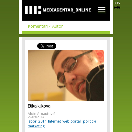
Skip to
BHS
main
ENG
content
Komentari
Autori
Etika klikova
Aldin Arnautović
29/09/2014
izbori 2014
Internet
web portali
politički
marketing