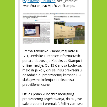
i
zvještavanju buka.ba
, već „zaradio“
zvaničnu prijavu Vijeću za štampu.
Prema zakonskoj (samo)regulativi u
BiH, urednike i urednice informativnih
portala obavezuje Kodeks za štampu i
online medije. Od 15 članova kodeksa,
malo ih je koji, čini se, nisu prekršeni u
dosadašnjoj predizbornoj kampanji. U
slučajevima kršenja kodeksa nisu
predviđene kazne.
Uz još jedan kuriozitet medijskog
predizbornog izvještavanja, da su „sve
sale prepune i premale“, želim vam svu