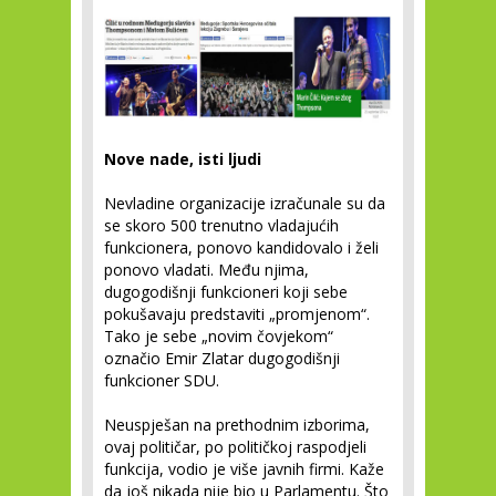
Nove nade, isti ljudi
Nevladine organizacije izračunale su da
se skoro 500 trenutno vladajućih
funkcionera, ponovo kandidovalo i želi
ponovo vladati. Među njima,
dugogodišnji funkcioneri koji sebe
pokušavaju predstaviti „promjenom“.
Tako je sebe „novim čovjekom“
označio Emir Zlatar dugogodišnji
funkcioner SDU.
Neuspješan na prethodnim izborima,
ovaj političar, po političkoj raspodjeli
funkcija, vodio je više javnih firmi. Kaže
da još nikada nije bio u Parlamentu. Što