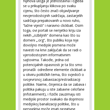
Njihova uloga je jednostavna i ogleda
se u prikupljanju klikova po svaku
cijenu, što često znači objavljivanje
nevjerodostojnih sadržaja, zastarjelih
sadržaja prepakovanih u novo ruho,
“lažne vijesti” i naravno clickbait. Osim
toga, ovi portali se nerijetko kriju iza
nekih „ozbiljnih“ domena kao što su
domeni „.org“, što publiku koja nije
dovoljno medijski pismena može
navesti na krivi zaključak da se radi o
vjerodostojnim informativnim
sajtovima. Takođe, jedna od
potencijalnih opasnosti je ta što smo
pronašli određene elemente clickbait-a
u okviru političkih tema, što svjedoči o
svojevrsnoj zabavizaciji/estradizaciji
politike. Naime, činjenica da se zabava i
politika pakuju u iste zabavne celofane
(infotainment), i fizički zauzimaju isti
medijski prostor svakako da doprinosi
medijskoj banalizaciji politike, što u
perspektivi može imati negativne