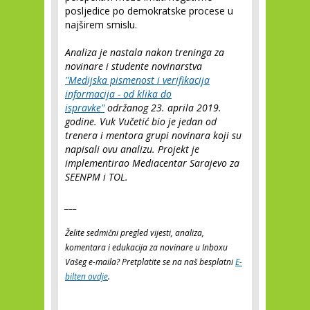
posljedice po demokratske procese u
najširem smislu.
Analiza je nastala nakon treninga za
novinare i studente novinarstva
"Medijska pismenost i verifikacija
informacija - od klika do
ispravke"
održanog 23. aprila 2019.
godine. Vuk Vučetić bio je jedan od
trenera i mentora grupi novinara koji su
napisali ovu analizu. Projekt je
implementirao Mediacentar Sarajevo za
SEENPM i TOL.
___
Želite sedmični pregled vijesti, analiza,
komentara i edukacija za novinare u Inboxu
Vašeg e-maila? Pretplatite se na naš besplatni
E-
bilten ovdje
.