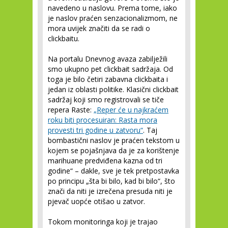
navedeno u naslovu. Prema tome, iako
je naslov praćen senzacionalizmom, ne
mora uvijek značiti da se radi o
clickbaitu.
Na portalu Dnevnog avaza zabilježili
smo ukupno pet clickbait sadržaja. Od
toga je bilo četiri zabavna clickbaita i
jedan iz oblasti politike. Klasični clickbait
sadržaj koji smo registrovali se tiče
repera Raste:
„Reper će u najkraćem
roku biti procesuiran: Rasta mora
provesti tri godine u zatvoru“
. Taj
bombastični naslov je praćen tekstom u
kojem se pojašnjava da je za korištenje
marihuane predviđena kazna od tri
godine“ – dakle, sve je tek pretpostavka
po principu „šta bi bilo, kad bi bilo“, što
znači da niti je izrečena presuda niti je
pjevač uopće otišao u zatvor.
Tokom monitoringa koji je trajao