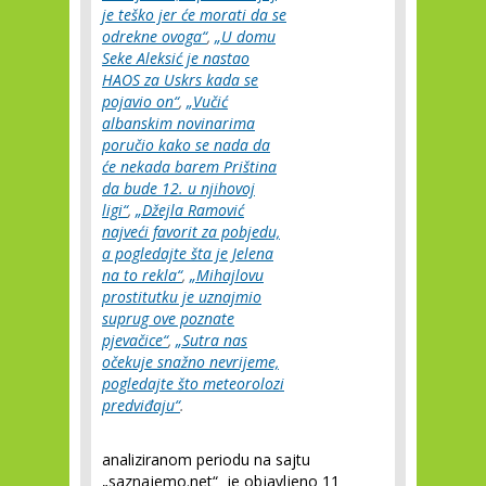
je teško jer će morati da se
odrekne ovoga“
,
„U domu
Seke Aleksić je nastao
HAOS za Uskrs kada se
pojavio on“
,
„Vučić
albanskim novinarima
poručio kako se nada da
će nekada barem Priština
da bude 12. u njihovoj
ligi“
,
„Džejla Ramović
najveći favorit za pobjedu,
a pogledajte šta je Jelena
na to rekla“
,
„Mihajlovu
prostitutku je uznajmio
suprug ove poznate
pjevačice“
,
„Sutra nas
očekuje snažno nevrijeme,
pogledajte što meteorolozi
predviđaju“
.
analiziranom periodu na sajtu
„saznajemo.net“ je objavljeno 11