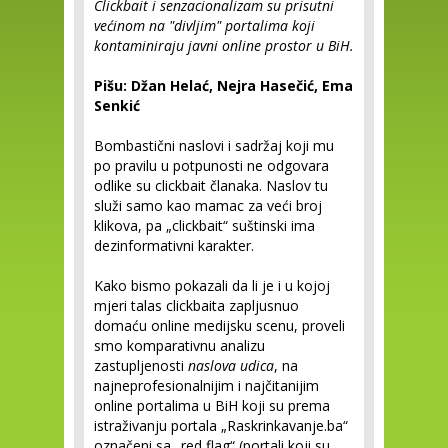
Clickbait i senzacionalizam su prisutni
većinom na "divljim" portalima koji
kontaminiraju javni online prostor u BiH.
Pišu: Džan Helać, Nejra Hasečić, Ema
Senkić
Bombastični naslovi i sadržaj koji mu
po pravilu u potpunosti ne odgovara
odlike su clickbait članaka. Naslov tu
služi samo kao mamac za veći broj
klikova, pa „clickbait“ suštinski ima
dezinformativni karakter.
Kako bismo pokazali da li je i u kojoj
mjeri talas clickbaita zapljusnuo
domaću online medijsku scenu, proveli
smo komparativnu analizu
zastupljenosti
naslova udica
, na
najneprofesionalnijim i najčitanijim
online portalima u BiH koji su prema
istraživanju portala „Raskrinkavanje.ba“
označeni sa „red flag“ (portali koji su