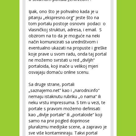
Ipak, ono što je pohvalno kada je u
pitanju „ekspresno.org“ jeste što na
tom portalu postoje osnovni podaci o
vlasničkoj strukturi, adresa, i email. S
obzirom na to da je moguće na neki
način komunicirati sa uredništvom i
eventualno ukazati na propuste i greške
koje prave u svom radu, onda taj portal
ne možemo svrstati u red „divljih“
portaloida, koji inače u velikoj mjeri
osvajaju domaću online scenu.
Sa druge strane, portali
„saznajemo.net“ kao i „narodni.info“
nemaju istaknutu rubriku „o nama“ ili
neku vrstu impressuma. S tim u vezi, te
portale s pravom možemo definisati
kao „divlje portale“ ili „portaloide“ koji
samo na prvi pogled doprinose
pluralizmu medijske scene, a zapravo je
sve više kontaminiraju. Takvi portal