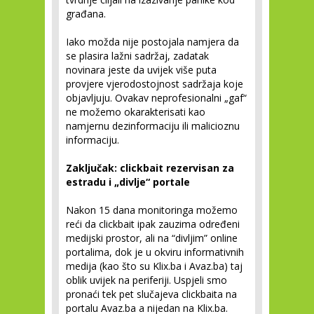
građana.
Iako možda nije postojala namjera da
se plasira lažni sadržaj, zadatak
novinara jeste da uvijek više puta
provjere vjerodostojnost sadržaja koje
objavljuju. Ovakav neprofesionalni „gaf“
ne možemo okarakterisati kao
namjernu dezinformaciju ili malicioznu
informaciju.
Zaključak: clickbait rezervisan za
estradu i „divlje“ portale
Nakon 15 dana monitoringa možemo
reći da clickbait ipak zauzima određeni
medijski prostor, ali na “divljim” online
portalima, dok je u okviru informativnih
medija (kao što su Klix.ba i Avaz.ba) taj
oblik uvijek na periferiji. Uspjeli smo
pronaći tek pet slučajeva clickbaita na
portalu Avaz.ba a nijedan na Klix.ba.