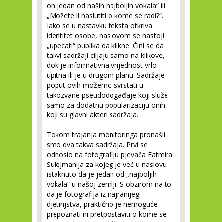
on jedan od naših najboljih vokala“ ili
„Možete li naslutiti o kome se radi?“.
Iako se u nastavku teksta otkriva
identitet osobe, naslovom se nastoji
„upecati“ publika da klikne. Čini se da
takvi sadržaji ciljaju samo na klikove,
dok je informativna vrijednost vrlo
upitna ili je u drugom planu. Sadržaje
poput ovih možemo svrstati u
takozvane pseudodogađaje koji služe
samo za dodatnu popularizaciju onih
koji su glavni akteri sadržaja.
Tokom trajanja monitoringa pronašli
smo dva takva sadržaja. Prvi se
odnosio na fotografiju pjevača Fatmira
Sulejmanija za kojeg je već u naslovu
istaknuto da je jedan od „najboljih
vokala“ u našoj zemlji. S obzirom na to
da je fotografija iz najranijeg
djetinjstva, praktično je nemoguće
prepoznati ni pretpostaviti o kome se