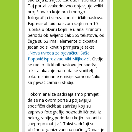
Taj portal svakodnevno objavljuje veliki
broj članaka koje prati mnogo
fotografija i senzacionalističkih naslova.
Expresstabloid na svom sajtu ima 10
rubrika u okviru kojih je u analiziranom
periodu objavljeno čak 365 tekstova, od
čega su 63 imali elemente clickbait-a.
Jedan od slikovitih primjera je tekst
„Nova uvreda za pjevačicu: Saša
Popović isprozivao Viki Miljković“
. Ovdje
se radi o clickbait naslovu jer sadržaj
teksta ukazuje na to da se voditelj
tokom snimanje emisije samo našalio
sa pjevačicama u studiju.
Tokom analize sadržaja smo primijetili
da se na ovom portalu pojavljuju
specifični clickbait sadržaji koji su
zapravo fotografije poznatih ličnosti iz
nekog ranijeg perioda u kojim su oni bili
„neprepoznatljivi“. Takvi sadržaji su
obično organizovani na način: „Danas je