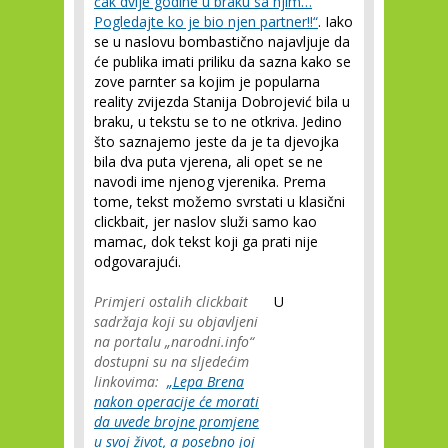
čak dvije godine u braku sa njim…
Pogledajte ko je bio njen partner!!“
. Iako
se u naslovu bombastično najavljuje da
će publika imati priliku da sazna kako se
zove parnter sa kojim je popularna
reality zvijezda Stanija Dobrojević bila u
braku, u tekstu se to ne otkriva. Jedino
što saznajemo jeste da je ta djevojka
bila dva puta vjerena, ali opet se ne
navodi ime njenog vjerenika. Prema
tome, tekst možemo svrstati u klasični
clickbait, jer naslov služi samo kao
mamac, dok tekst koji ga prati nije
odgovarajući.
Primjeri ostalih clickbait
U
sadržaja koji su objavljeni
na portalu „narodni.info“
dostupni su na sljedećim
linkovima:
„Lepa Brena
nakon operacije će morati
da uvede brojne promjene
u svoj život, a posebno joj