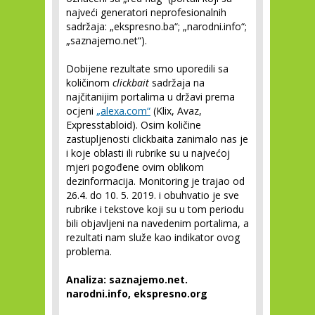
najveći generatori neprofesionalnih
sadržaja: „ekspresno.ba“; „narodni.info“;
„saznajemo.net“).
Dobijene rezultate smo uporedili sa
količinom
clickbait
sadržaja na
najčitanijim portalima u državi prema
ocjeni
„alexa.com“
(Klix, Avaz,
Expresstabloid). Osim količine
zastupljenosti clickbaita zanimalo nas je
i koje oblasti ili rubrike su u najvećoj
mjeri pogođene ovim oblikom
dezinformacija. Monitoring je trajao od
26.4. do 10. 5. 2019. i obuhvatio je sve
rubrike i tekstove koji su u tom periodu
bili objavljeni na navedenim portalima, a
rezultati nam služe kao indikator ovog
problema.
Analiza: saznajemo.net.
narodni.info, ekspresno.org