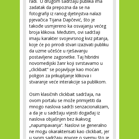
radi. U drugom sadržaju publika ima
zadatak da prepozna da se na
fotografiji iz ranog djetinjstva nalazi
pjevačica Tijana Dapčević, što je
takođe usmjereno ka osvajanju većeg
broja klikova. Međutim, ovi sadržaji
imaju karakter svojevrsnog kviz pitanja,
koje će po prirodi stvari izazivati publiku
da uzme učešće u rješavanju
postavljene zagonetke. Taj hibridni
novomedijski žanr koji svrstavamo u
„clickbait“ se pojavljuje kao moćan
poligon za prikupljanje klikova i
stvaranje veće interakcije sa publikom.
Osim klasičnih clickbait sadržaja, na
ovom portalu se može primijetiti da
mnogo naslova sadrži senzacionalizam,
a da je u sadržaju vijesti događaj iz
naslova objašnjen bez ikakvog
„napumpavanja“. Naslovi se generalno
ne mogu okarakterisati kao clickbait, jer
u svom sadržaju govore o svemu što je