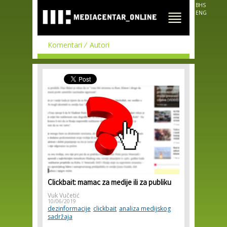
Skip to
BHS
main
ENG
content
Komentari
Autori
Clickbait: mamac za medije ili za publiku
Vuk Vučetić
10/06/2019
dezinformacije
clickbait
analiza medijskog
sadržaja