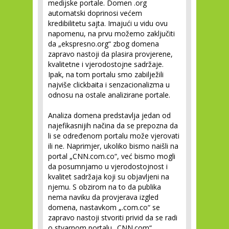
medijske portale. Domen .org
automatski doprinosi većem
kredibilitetu sajta. Imajući u vidu ovu
napomenu, na prvu možemo zaključiti
da „ekspresno.org“ zbog domena
zapravo nastoji da plasira provjerene,
kvalitetne i vjerodostojne sadržaje.
Ipak, na tom portalu smo zabilježili
najviše clickbaita i senzacionalizma u
odnosu na ostale analizirane portale.
Analiza domena predstavlja jedan od
najefikasnijih načina da se prepozna da
li se određenom portalu može vjerovati
ili ne. Naprimjer, ukoliko bismo naišli na
portal „CNN.com.co“, već bismo mogli
da posumnjamo u vjerodostojnost i
kvalitet sadržaja koji su objavljeni na
njemu. S obzirom na to da publika
nema naviku da provjerava izgled
domena, nastavkom „.com.co“ se
zapravo nastoji stvoriti privid da se radi
o stvarnom portalu „CNN.com“.