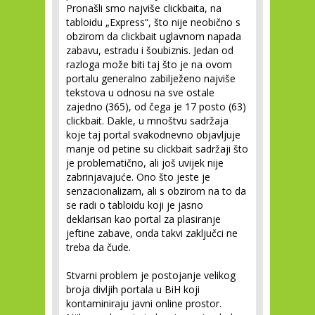
Pronašli smo najviše clickbaita, na
tabloidu „Express“, što nije neobično s
obzirom da clickbait uglavnom napada
zabavu, estradu i šoubiznis. Jedan od
razloga može biti taj što je na ovom
portalu generalno zabilježeno najviše
tekstova u odnosu na sve ostale
zajedno (365), od čega je 17 posto (63)
clickbait. Dakle, u mnoštvu sadržaja
koje taj portal svakodnevno objavljuje
manje od petine su clickbait sadržaji što
je problematično, ali još uvijek nije
zabrinjavajuće. Ono što jeste je
senzacionalizam, ali s obzirom na to da
se radi o tabloidu koji je jasno
deklarisan kao portal za plasiranje
jeftine zabave, onda takvi zaključci ne
treba da čude.
Stvarni problem je postojanje velikog
broja divljih portala u BiH koji
kontaminiraju javni online prostor.