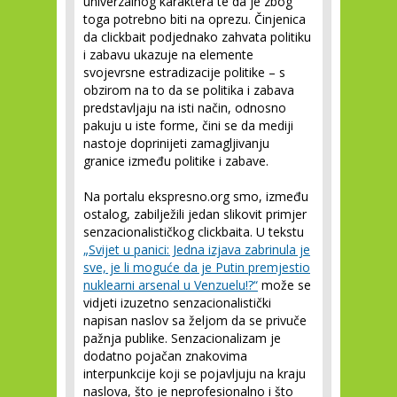
univerzalnog karaktera te da je zbog
toga potrebno biti na oprezu. Činjenica
da clickbait podjednako zahvata politiku
i zabavu ukazuje na elemente
svojevrsne estradizacije politike – s
obzirom na to da se politika i zabava
predstavljaju na isti način, odnosno
pakuju u iste forme, čini se da mediji
nastoje doprinijeti zamagljivanju
granice između politike i zabave.
Na portalu ekspresno.org smo, između
ostalog, zabilježili jedan slikovit primjer
senzacionalističkog clickbaita. U tekstu
„Svijet u panici: Jedna izjava zabrinula je
sve, je li moguće da je Putin premjestio
nuklearni arsenal u Venzuelu!?“
može se
vidjeti izuzetno senzacionalistički
napisan naslov sa željom da se privuče
pažnja publike. Senzacionalizam je
dodatno pojačan znakovima
interpunkcije koji se pojavljuju na kraju
naslova, što je neprofesionalno i što