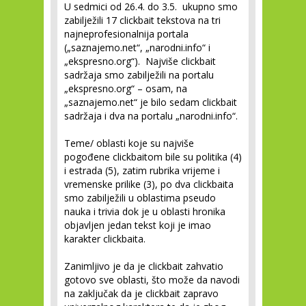
U sedmici od 26.4. do 3.5. ukupno smo
zabilježili 17 clickbait tekstova na tri
najneprofesionalnija portala
(„saznajemo.net“, „narodni.info“ i
„ekspresno.org“). Najviše clickbait
sadržaja smo zabilježili na portalu
„ekspresno.org“ – osam, na
„saznajemo.net“ je bilo sedam clickbait
sadržaja i dva na portalu „narodni.info“.
Teme/ oblasti koje su najviše
pogođene clickbaitom bile su politika (4)
i estrada (5), zatim rubrika vrijeme i
vremenske prilike (3), po dva clickbaita
smo zabilježili u oblastima pseudo
nauka i trivia dok je u oblasti hronika
objavljen jedan tekst koji je imao
karakter clickbaita.
Zanimljivo je da je clickbait zahvatio
gotovo sve oblasti, što može da navodi
na zaključak da je clickbait zapravo