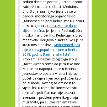
sedam dana na portalu „Klix.ba“ nismo
zabilježili nijedan clickbait. Međutim,
ono što je zanimljivo jeste da se u
periodu monitoringa pojavio tekst
„Muhamed najpopularnije ime u Berlinu
u 2018. godini“.
Ispostavilo se da je
vijest netačna
, jer je ime Paul najčešće
muško ime u Berlinu. Redakcija je brzo
reagovala i korigovala sadržaj koji je na
kraju nosio naslov:
„Mohammed ipak
nije bilo najpopularnije ime u Berlinu u
2018. godini, Paul na vrhu liste“
.
Problem je nastao zbog toga što je
„fake“ vijest o tome da je muško ime
Muhamed najpopularnije u Berlinu
jednostavno postala viralna i nju su
počeli da dijele njemački političari kao i
drugi mediji. Razlog za viralnost te
vijesti leži u tome što konzervativni
njemački političari nastoje ukazati na
eventualni problem prevelikog broja
migranata, pa su plasiranjem takve
tvrdnje ciljali na izazivanje panike kod