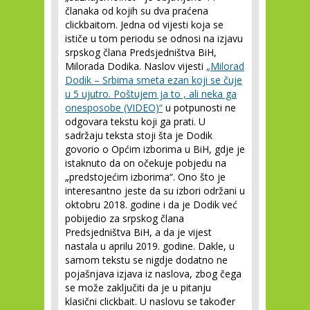
članaka od kojih su dva praćena
clickbaitom. Jedna od vijesti koja se
ističe u tom periodu se odnosi na izjavu
srpskog člana Predsjedništva BiH,
Milorada Dodika. Naslov vijesti
„Milorad
Dodik – Srbima smeta ezan koji se čuje
u 5 ujutro. Poštujem ja to , ali neka ga
onesposobe (VIDEO)“
u potpunosti ne
odgovara tekstu koji ga prati. U
sadržaju teksta stoji šta je Dodik
govorio o Općim izborima u BiH, gdje je
istaknuto da on očekuje pobjedu na
„predstojećim izborima“. Ono što je
interesantno jeste da su izbori održani u
oktobru 2018. godine i da je Dodik već
pobijedio za srpskog člana
Predsjedništva BiH, a da je vijest
nastala u aprilu 2019. godine. Dakle, u
samom tekstu se nigdje dodatno ne
pojašnjava izjava iz naslova, zbog čega
se može zaključiti da je u pitanju
klasični clickbait. U naslovu se također