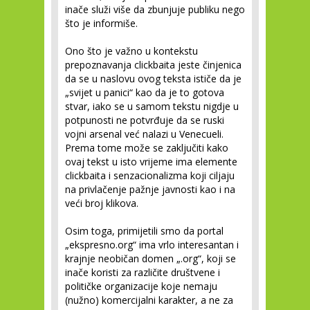
inače služi više da zbunjuje publiku nego
što je informiše.
Ono što je važno u kontekstu
prepoznavanja clickbaita jeste činjenica
da se u naslovu ovog teksta ističe da je
„svijet u panici“ kao da je to gotova
stvar, iako se u samom tekstu nigdje u
potpunosti ne potvrđuje da se ruski
vojni arsenal već nalazi u Venecueli.
Prema tome može se zaključiti kako
ovaj tekst u isto vrijeme ima elemente
clickbaita i senzacionalizma koji ciljaju
na privlačenje pažnje javnosti kao i na
veći broj klikova.
Osim toga, primijetili smo da portal
„ekspresno.org“ ima vrlo interesantan i
krajnje neobičan domen „.org“, koji se
inače koristi za različite društvene i
političke organizacije koje nemaju
(nužno) komercijalni karakter, a ne za