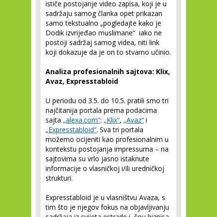
ističe postojanje video zapisa, koji je u
sadržaju samog članka opet prikazan
samo tekstualno „pogledajte kako je
Dodik izvrijeđao muslimane“ iako ne
postoji sadržaj samog videa, niti link
koji dokazuje da je on to stvarno učinio.
Analiza profesionalnih sajtova: Klix,
Avaz, Expresstabloid
U periodu od 3.5. do 10.5. pratili smo tri
najčitanija portala prema podacima
sajta
„alexa.com“
:
„Klix“
,
„Avaz“
i
„Expresstabloid“
. Sva tri portala
možemo ocijeniti kao profesionalnim u
kontekstu postojanja impressuma – na
sajtovima su vrlo jasno istaknute
informacije o vlasničkoj i/ili uredničkoj
strukturi.
Expresstabloid je u vlasništvu Avaza, s
tim što je njegov fokus na objavljivanju
sadržaja iz svijeta estrade i šou biznisa.