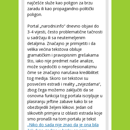
najčešće služe kao poligon za brzu
zaradu ili kao propagandno-politički
poligon.
Portal „narodni.info“ dnevno objavi do
3-4 vijesti, često problematične tačnosti
u sadržaju ili sa neutemeljenim
detaljima. Značajno je primijetiti i da
velika većina tekstova obiluje
gramatičkim i pravopisnim grešakama
što, iako nije predmet naše analize,
može svjedočiti o neprofesionalizmu
čime se značajno narušava kredibilitet
tog medija. Skoro svi tekstovi su
posvećeni estradi i reality „zvijezdama“,
zbog čega možemo zaključiti da se
osnovna funkcija tog portala iscrpljuje u
plasiranju jeftine zabave kako bi se
obezbijedili željeni klikovi. Jedan od
slikovitih primjera iz oblasti estrada koje
smo pronašli na tom portalu je tekst
„Niko do sada nije znao da je ona bila