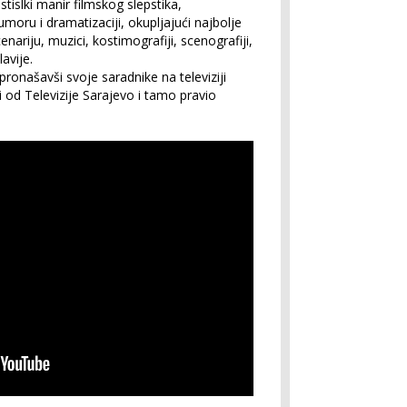
tislki manir filmskog slepstika,
ru i dramatizaciji, okupljajući najbolje
nariju, muzici, kostimografiji, scenografiji,
lavije.
pronašavši svoje saradnike na televiziji
i od Televizije Sarajevo i tamo pravio