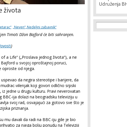
Udruženja BH
e života
Search f
Search
etarac“
„Neven“„Nedeljni zabavnik“
jen Timoti Džon Bajford će biti sahranjen.
ovosti
)
of a Life“ („Proslava jednog života“), a ne
Bajford u svojoj oproštajnoj poruci,
e oproste od njega.
spevao da negira stereotipe i barijere, da
i mudrac-vilenjak koji govori odlično srpski
et, iz jedne u drugu kulturu. Pravi neverovatan
 BBC-ija dolazi na beogradsku televiziju u
tavlja svoj rad, osvajajući za gotovo sve što je
izijska priznanja.
su mu davali da radi na BBC-iju gde je bio
rihvatio za njega bolju ponudu na Televiziji