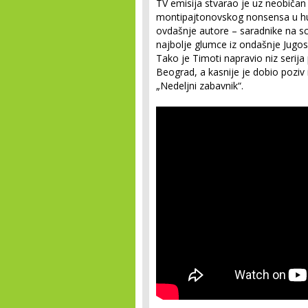
TV emisija stvarao je uz neobičan s
montipajtonovskog nonsensa u humo
ovdašnje autore – saradnike na sce
najbolje glumce iz ondašnje Jugos
Tako je Timoti napravio niz serija 
Beograd, a kasnije je dobio poziv 
„Nedeljni zabavnik“.