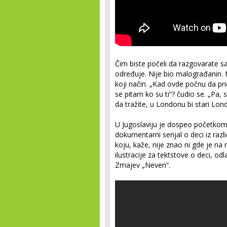
Čim biste počeli da razgovarate sa 
određuje. Nije bio malograđanin. N
koji način. „Kad ovde počnu da pri
se pitam ko su ti“? čudio se. „Pa,
da tražite, u Londonu bi stari Lond
U Jugoslaviju je dospeo početko
dokumentarni serijal o deci iz razli
koju, kaže, nije znao ni gde je na
ilustracije za tektstove o deci, od
Zmajev „Neven“.