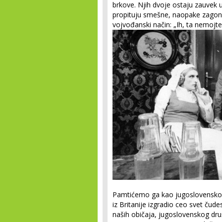
brkove. Njih dvoje ostaju zauvek 
propituju smešne, naopake zagone
vojvođanski način: „Ih, ta nemojte 
Pamtićemo ga kao jugoslovenskog t
iz Britanije izgradio ceo svet čud
naših običaja, jugoslovenskog dru