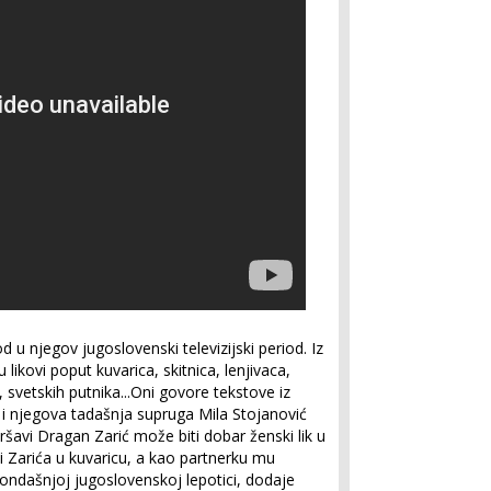
d u njegov jugoslovenski televizijski period. Iz
 likovi poput kuvarica, skitnica, lenjivaca,
 svetskih putnika...Oni govore tekstove iz
 i njegova tadašnja supruga Mila Stojanović
mršavi Dragan Zarić može biti dobar ženski lik u
či Zarića u kuvaricu, a kao partnerku mu
, ondašnjoj jugoslovenskoj lepotici, dodaje