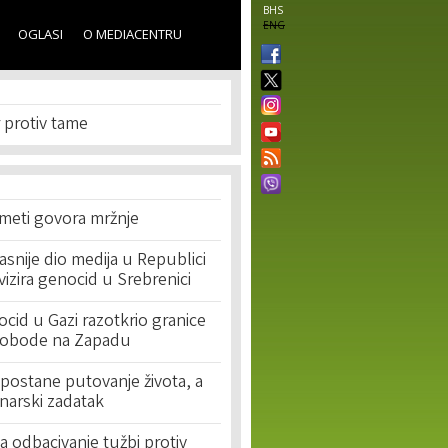
BHS
ENG
OGLASI
O MEDIACENTRU
 protiv tame
 meti govora mržnje
asnije dio medija u Republici
ivizira genocid u Srebrenici
cid u Gazi razotkrio granice
lobode na Zapadu
postane putovanje života, a
narski zadatak
 odbacivanje tužbi protiv