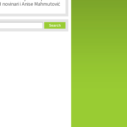
 novinari i Anise Mahmutović
orm