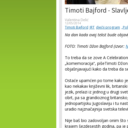
Timoti Bajford - Slavlj
Valentina Delić
12/05/2014
Timoti Bajford
JRT
dječji program
„Pol
Na dan kada ovaj tekst bude objavl
FOTO: Timoti Džon Bajford (izvor:
N
To treba da se zove A Celebration 
„komemoracija“, pišeTimoti Džon 
objašnjavajući kako da treba da s
Ostaće upamćen po tome kako je u
kao nekakav književni lik, britansk
jezik, prelazi iz jednog u drugi sv
obrt, pa sa grandioznog britanskog
jednopartijsku Jugoslaviju i tu nas
uradio najznačajnija svetska telev
Nije baš bio zadovoljan onim što 
krajem šezdesestih godina, pa je p