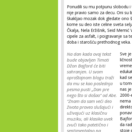
Ponudili su mu potpunu slobodu i t
nije pravio samo za decu. Oni su bi
škakljao mozak dok gledate ono št
kome su deo iste celine sveta sel
Čkalja, Nela Eržišnik, Seid Memić V
cipele za asfalt, i poigravanje s
doba i starošću prethodnog veka.
Na dan kada ovaj tekst
Sve je
bude objavljen Timoti
ličnos
Džon Bajford će biti
vremen
sahranjen. U svom
edukat
oproštajnom blogu traži
kad se
da mu se kao poslednja
u tome
pesma pusti „Dan pre
nas j
nego što si došao“ od Abe.
2000-e
“Znam da sam veći deo
nema b
života proveo slušajući i
direkt
uživajući uz klasičnu
ponavl
muziku, ali klasika uvek
Bajfor
zvuči tako patetično i
da rad
sentimentalno na
stoje 