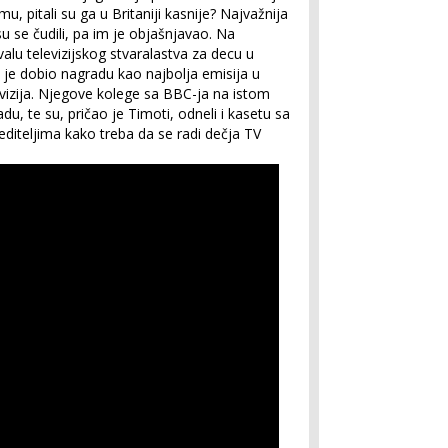
, pitali su ga u Britaniji kasnije? Najvažnija
u se čudili, pa im je objašnjavao. Na
u televizijskog stvaralastva za decu u
je dobio nagradu kao najbolja emisija u
levizija. Njegove kolege sa BBC-ja na istom
adu, te su, pričao je Timoti, odneli i kasetu sa
iteljima kako treba da se radi dečja TV