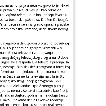
o, naravno, prija umetniku, govorio je. Nikad
li prava publika, ali vas je i kao odraslog
o Bajford režira. To je bio koncept života u
jaci sa bosanskih pašnjaka, Dražen Dalipagić,
ajta, deca sa sela i iz grada, opanci i gradske
a temom prolaska vremena, detinjstvom novog
 u njegovom delu govorilo o jednoj posebnoj
ti, ali i o jednom drugačijem vremenu – o
u početka televizije i vrednovanju
ivnog dečjeg televizijskog programa. U doba
 Jugoslavija raspadala, a televizija prednjačila
, nestaje i školski i dečiji program u formi koji
e formirao kao gledaoce. U godinama nakon
 najčešća zamerka televizijama bila je što
oljeg školskog i dečjeg programa. Bivši
or RTS-a Aleksandar Tijanić mnogo puta je
jao da nema više takvih saradnika kao što je
d, iako ni Bajford godinama ne dobija šansu
i i iako u fiokama dečje i školske redakcije
odlični scenariji koji su se mogli realizovati da