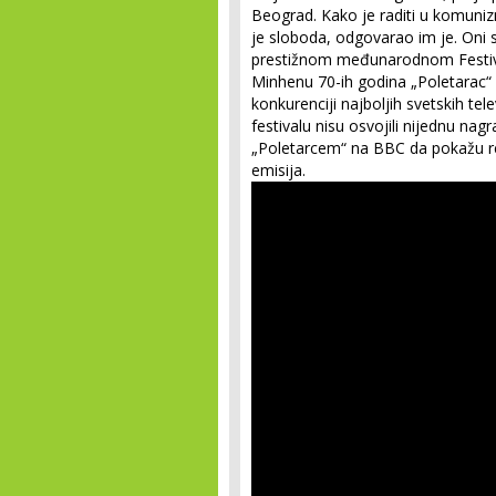
Beograd. Kako je raditi u komunizmu
je sloboda, odgovarao im je. Oni s
prestižnom međunarodnom Festival
Minhenu 70-ih godina „Poletarac“ 
konkurenciji najboljih svetskih te
festivalu nisu osvojili nijednu nagr
„Poletarcem“ na BBC da pokažu red
emisija.