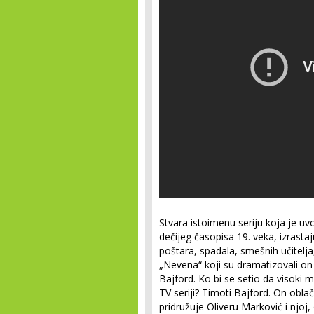
Stvara istoimenu seriju koja je uvo
dečijeg časopisa 19. veka, izrastaju
poštara, spadala, smešnih učitelja,
„Nevena“ koji su dramatizovali on
Bajford. Ko bi se setio da visoki 
TV seriji? Timoti Bajford. On obla
pridružuje Oliveru Marković i njoj