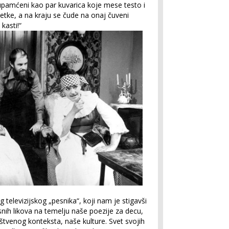
upamćeni kao par kuvarica koje mese testo i
tke, a na kraju se čude na onaj čuveni
kasti!“
elevizijskog „pesnika“, koji nam je stigavši
esnih likova na temelju naše poezije za decu,
štvenog konteksta, naše kulture. Svet svojih