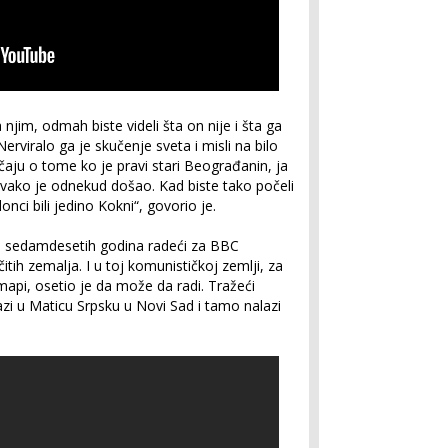
njim, odmah biste videli šta on nije i šta ga
erviralo ga je skučenje sveta i misli na bilo
čaju o tome ko je pravi stari Beograđanin, ja
 svako je odnekud došao. Kad biste tako počeli
onci bili jedino Kokni“, govorio je.
m sedamdesetih godina radeći za BBC
čitih zemalja. I u toj komunističkoj zemlji, za
 mapi, osetio je da može da radi. Tražeći
lazi u Maticu Srpsku u Novi Sad i tamo nalazi