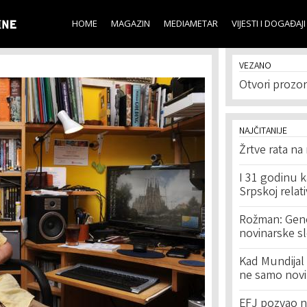
Skip to
main
HOME
MAGAZIN
MEDIAMETAR
VIJESTI I DOGAĐAJI
content
VEZANO
Otvori prozor
NAJČITANIJE
Žrtve rata na
I 31 godinu k
Srpskoj relat
Rožman: Geno
novinarske s
Kad Mundijal 
ne samo novi
EFJ pozvao na