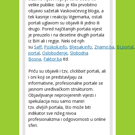
velike publike. Iako je Klix prvobitno
objavio sažetak Vaskovićevog bloga, a
tek kasnije i reakciju Vigemarka, ostali
portali uglavom su objavili ili jedno ili
drugo. Pored najčitanijih portala vijest
je preuzelo i na desetine drugih portala
iz BiH ali i regije. Neki od njih
su
Saff
,
Poskok.info
,
Bljesak.info
,
Znamo.ba
,
BLportal
portal
,
Oslobođenje
,
Slobodna
Bosna
,
Faktor.ba
itd.
Priču su objavili i tzv,
clickbait
portali, ali
i oni koji se predstavljaju za
informativne, profesionalne portale se
jasnom uređivačkom strukturom.
Objavljivanje neprovjerenih vijesti i
spekulacija nisu samo maniri
tzv.
divljih
portala, što može biti
indikator sve nižeg nivoa
profesionalizma i odgovornosti u online
sferi.