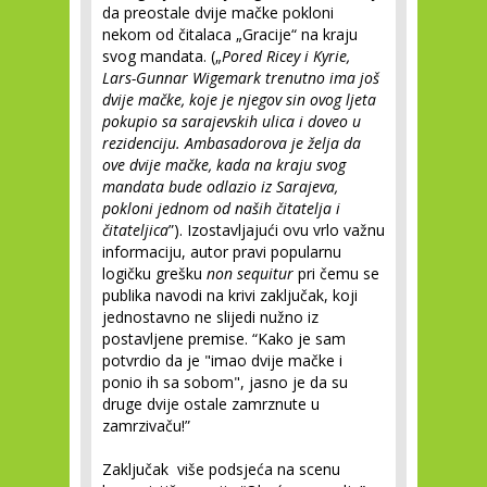
da preostale dvije mačke pokloni
nekom od čitalaca „Gracije“ na kraju
svog mandata. („
Pored Ricey i Kyrie,
Lars-Gunnar Wigemark trenutno ima još
dvije mačke, koje je njegov sin ovog ljeta
pokupio sa sarajevskih ulica i doveo u
rezidenciju. Ambasadorova je želja da
ove dvije mačke, kada na kraju svog
mandata bude odlazio iz Sarajeva,
pokloni jednom od naših čitatelja i
čitateljica
”). Izostavljajući ovu vrlo važnu
informaciju, autor pravi popularnu
logičku grešku
non sequitur
pri čemu se
publika navodi na krivi zaključak, koji
jednostavno ne slijedi nužno iz
postavljene premise. “Kako je sam
potvrdio da je "imao dvije mačke i
ponio ih sa sobom", jasno je da su
druge dvije ostale zamrznute u
zamrzivaču!”
Zaključak više podsjeća na scenu