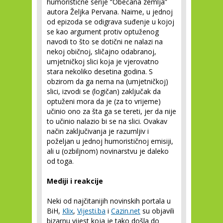
humoristične serije “Obećana zemlja”
autora Željka Pervana. Naime, u jednoj
od epizoda se odigrava suđenje u kojoj
se kao argument protiv optuženog
navodi to što se dotični ne nalazi na
nekoj običnoj, sličajno odabranoj,
umjetničkoj slici koja je vjerovatno
stara nekoliko desetina godina. S
obzirom da ga nema na (umjetničkoj)
slici, izvodi se (logičan) zaključak da
optuženi mora da je (za to vrijeme)
učinio ono za šta ga se tereti, jer da nije
to učinio nalazio bi se na slici. Ovakav
način zaključivanja je razumljiv i
poželjan u jednoj humorističnoj emisiji,
ali u (ozbiljnom) novinarstvu je daleko
od toga.
Mediji i reakcije
Neki od najčitanijih novinskih portala u
BiH,
Klix
,
Vijesti.ba
i
Cazin.net
su objavili
bizarnu vijest koja je tako došla do