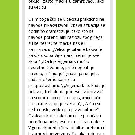
otkud i zašto mačke u zamrzivaču, ako
su već tu.
Osim toga što se u tekstu praktično ne
navode nikakvi izvori, čitava situacija se
dodatno dramatizuje, tako što se
navode potencijalni razlozi, zbog čega
su se nesrećne mačke našle u
zamrzivaču. „Veliko je pitanje kakva je
zaista osoba Vigemark i čemu je sve
sklon“ „Da li je Vigemark mučio
nesretne životinje, prije nego ih je
zaledio, ili činio još gnusnija nedjela,
sada možemo samo da
pretpostavljamo“; „Vigemark je, kada je
odlazio, trebalo da ponese i zamrzivač
sa sobom - bio je to najsigurniji način
da sakrije svoju perverziju“; „Zašto su
se tu našle, veliko je i jezivo pitanje“.
Ovakvim konstrukcijama se pojačava
određena neizvjesnost u tekstu dok se
Vigemark pred očima publike pretvara u
bizarnog i perverznog čudaka, odnosno