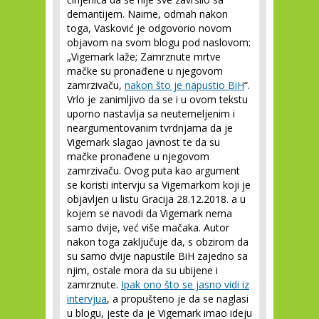
demantijem. Naime, odmah nakon
toga, Vasković je odgovorio novom
objavom na svom blogu pod naslovom:
„Vigemark laže; Zamrznute mrtve
mačke su pronađene u njegovom
zamrzivaču,
nakon što je napustio BiH
“.
Vrlo je zanimljivo da se i u ovom tekstu
uporno nastavlja sa neutemeljenim i
neargumentovanim tvrdnjama da je
Vigemark slagao javnost te da su
mačke pronađene u njegovom
zamrzivaču. Ovog puta kao argument
se koristi intervju sa Vigemarkom koji je
objavljen u listu Gracija 28.12.2018. a u
kojem se navodi da Vigemark nema
samo dvije, već više mačaka. Autor
nakon toga zaključuje da, s obzirom da
su samo dvije napustile BiH zajedno sa
njim, ostale mora da su ubijene i
zamrznute.
Ipak ono što se jasno vidi iz
intervjua
, a propušteno je da se naglasi
u blogu, jeste da je Vigemark imao ideju