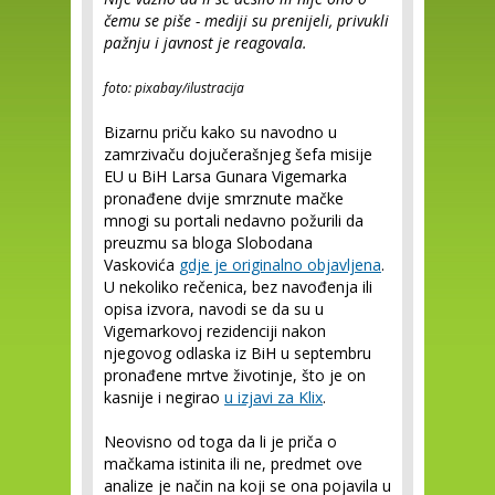
čemu se piše - mediji su prenijeli, privukli
pažnju i javnost je reagovala.
foto: pixabay/ilustracija
Bizarnu priču kako su navodno u
zamrzivaču dojučerašnjeg šefa misije
EU u BiH Larsa Gunara Vigemarka
pronađene dvije smrznute mačke
mnogi su portali nedavno požurili da
preuzmu sa bloga Slobodana
Vaskovića
gdje je originalno objavljena
.
U nekoliko rečenica, bez navođenja ili
opisa izvora, navodi se da su u
Vigemarkovoj rezidenciji nakon
njegovog odlaska iz BiH u septembru
pronađene mrtve životinje, što je on
kasnije i negirao
u izjavi za Klix
.
Neovisno od toga da li je priča o
mačkama istinita ili ne, predmet ove
analize je način na koji se ona pojavila u