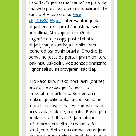
Takođe, “vijest o mačkama” se proširila
i na web portale pojedinih etabliranih TV
kuća u BiH kao što su
Face
TV
,
RTVBN
,
Hayat
.
Interesantno je da
objavljeni tekst praktično isti na svim
portalima, što zapravo može da
sugeriše da je copy-paste tehnika
objavljivanja sadržaja u online sferi
jedno od osnovnih pravila. Ono što je
pohvalno jeste da portali javnih emitera
ipak nisu uskočili u voz senzacionalizma
i ignorisali su neprovjereni sadržaj.
Bilo kako bilo, preko noći javni (online)
prostor je zabavljen “viješću” o
smrznutim mačkama. Komentari i
reakcije publike pokazuju da vijest ne
mora biti provjerena i vjerodostojna da
bi izazvala reakcije, naprotiv. Pošto je u
poplavi različitih sadržaja relativno
teško procijeniti šta je realno, a šta
izmišljeno, čini se da osnovni kriterijumi
za popularnost nekog sadržaja su da je