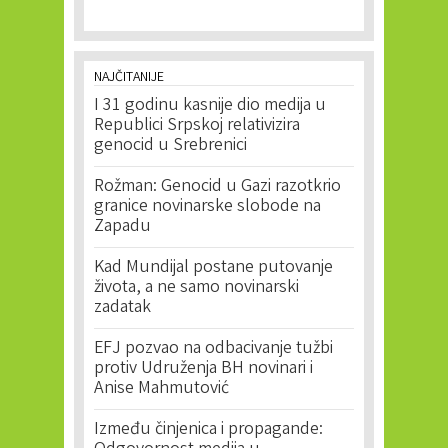
NAJČITANIJE
I 31 godinu kasnije dio medija u
Republici Srpskoj relativizira
genocid u Srebrenici
Rožman: Genocid u Gazi razotkrio
granice novinarske slobode na
Zapadu
Kad Mundijal postane putovanje
života, a ne samo novinarski
zadatak
EFJ pozvao na odbacivanje tužbi
protiv Udruženja BH novinari i
Anise Mahmutović
Između činjenica i propagande: