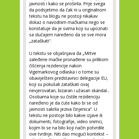
javnosti i kako se proširila. Prije svega
da podsjetimo da čak ni u originalnom
tekstu na blogu ne postoji nikakav
dokaz o navodnim mačkama nego se
konstatuje da je svima koji su upoznati
sa slučajem naređeno da se sve mora
„zataškati“.
U tekstu se objašnjava da „Mrtve
zaleđene mačke pronađene su prilikom
čišćenja rezidencije nakon
Vigemarkovog odlaska i o tome su
obaviješteni predstavnici delegacije EU,
koji su pokušali zataškati ovaj
nevjerovatan, bizaran i užasan skandal...
Osobama koje su čistile rezidenciju
naređeno je da ćute kako bi se od
javnosti sakrila jeziva činjenica”. U
tekstu ne postoje bilo kakve izjave ili
dokumenti, fotografije, video snimci,
kojim bi se na bilo koji način potvrdile
ove tvrdnje. Niti dao mogući kontekst –