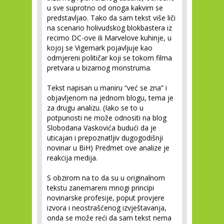
u sve suprotno od onoga kakvim se
predstavljao. Tako da sam tekst više liči
na scenario holivudskog blokbastera iz
recimo DC-ove ili Marvelove kuhinje, u
kojoj se Vigemark pojavljuje kao
odmjereni političar koji se tokom filma
pretvara u bizarnog monstruma.
Tekst napisan u maniru “već se zna” i
objavljenom na jednom blogu, tema je
za drugu analizu. (Iako se to u
potpunosti ne može odnositi na blog
Slobodana Vaskovića budući da je
uticajan i prepoznatljiv dugogodišnji
novinar u BiH) Predmet ove analize je
reakcija medija.
S obzirom na to da su u originalnom
tekstu zanemareni mnogi principi
novinarske profesije, poput provjere
izvora i neostrašćenog izvještavanja,
onda se može reći da sam tekst nema