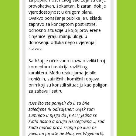
provokativan, šokantan, bizaran, dok je
vjerodostojnost u drugom planu.
Ovakvo ponašanje publike je u skladu
zapravo sa konceptom post-istine,
odnosno situacije u kojoj provjerene
činjenice igraju manju ulogu u
donošenju odluka nego uvjerenja i
stavovi.
Sadržaj je očekivano izazvao veliki broj
komentara i reakcija različitog
karaktera. Među reakcijama je bilo
ironičnih, satiričnih, komičnih objava
onih koji su koristili situaciju kao poligon
za zabavu i satiru.
(Ove što ste ponijeli da li su bile
zaledjene ili odledjene?; Uvjek sam
sumnjao u njega da je ALF; Jedna se
zvala Bosna a druga Hercegovina...; sad
kada mačka pravi sranja po kući ne
govorim joj više ne Mau, već Wigemark).