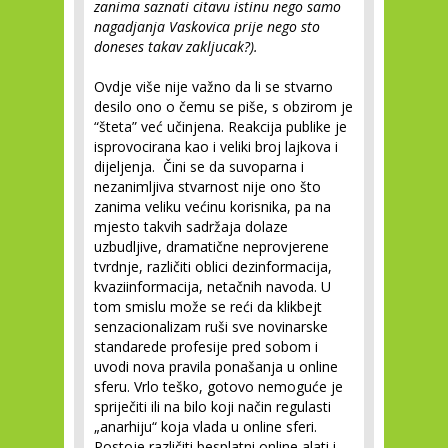
zanima saznati citavu istinu nego samo
nagadjanja Vaskovica prije nego sto
doneses takav zakljucak?).
Ovdje više nije važno da li se stvarno
desilo ono o čemu se piše, s obzirom je
“šteta” već učinjena. Reakcija publike je
isprovocirana kao i veliki broj lajkova i
dijeljenja. Čini se da suvoparna i
nezanimljiva stvarnost nije ono što
zanima veliku većinu korisnika, pa na
mjesto takvih sadržaja dolaze
uzbudljive, dramatične neprovjerene
tvrdnje, različiti oblici dezinformacija,
kvaziinformacija, netačnih navoda. U
tom smislu može se reći da klikbejt
senzacionalizam ruši sve novinarske
standarede profesije pred sobom i
uvodi nova pravila ponašanja u online
sferu. Vrlo teško, gotovo nemoguće je
spriječiti ili na bilo koji način regulasti
„anarhiju“ koja vlada u online sferi.
Postoje različiti besplatni online alati i