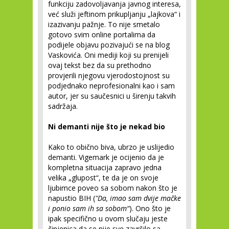
funkciju zadovoljavanja javnog interesa,
već služi jeftinom prikupljanju „lajkova“ i
izazivanju pažnje. To nije smetalo
gotovo svim online portalima da
podijele objavu pozivajući se na blog
Vaskovića. Oni mediji koji su prenijeli
ovaj tekst bez da su prethodno
provjerili njegovu vjerodostojnost su
podjednako neprofesionalni kao i sam
autor, jer su saučesnici u širenju takvih
sadržaja.
Ni demanti nije što je nekad bio
Kako to obično biva, ubrzo je uslijedio
demanti. Vigemark je ocijenio da je
kompletna situacija zapravo jedna
velika „glupost“, te da je on svoje
ljubimce poveo sa sobom nakon što je
napustio BIH (
"Da, imao sam dvije mačke
i ponio sam ih sa sobom“
). Ono što je
ipak specifično u ovom slučaju jeste
činjenica da se nije sve završilo sa