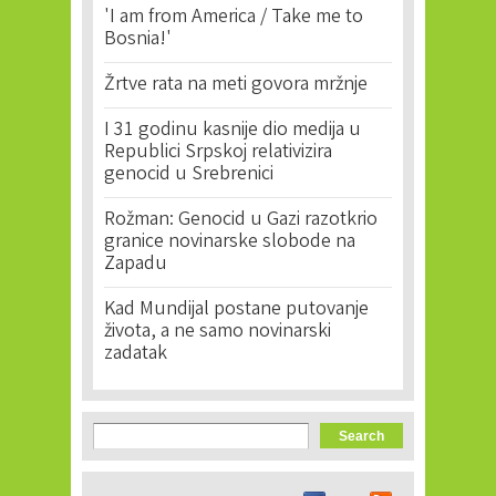
'I am from America / Take me to
Bosnia!'
Žrtve rata na meti govora mržnje
I 31 godinu kasnije dio medija u
Republici Srpskoj relativizira
genocid u Srebrenici
Rožman: Genocid u Gazi razotkrio
granice novinarske slobode na
Zapadu
Kad Mundijal postane putovanje
života, a ne samo novinarski
zadatak
Search form
Search