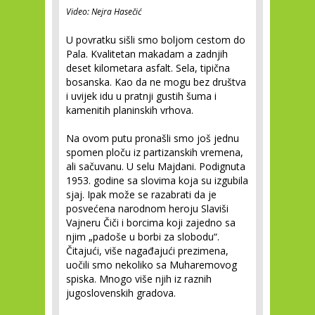
Video: Nejra Hasečić
U povratku sišli smo boljom cestom do
Pala. Kvalitetan makadam a zadnjih
deset kilometara asfalt. Sela, tipična
bosanska. Kao da ne mogu bez društva
i uvijek idu u pratnji gustih šuma i
kamenitih planinskih vrhova.
Na ovom putu pronašli smo još jednu
spomen ploču iz partizanskih vremena,
ali sačuvanu. U selu Majdani. Podignuta
1953. godine sa slovima koja su izgubila
sjaj. Ipak može se razabrati da je
posvećena narodnom heroju Slaviši
Vajneru Čiči i borcima koji zajedno sa
njim „padoše u borbi za slobodu“.
Čitajući, više nagađajući prezimena,
uočili smo nekoliko sa Muharemovog
spiska. Mnogo više njih iz raznih
jugoslovenskih gradova.