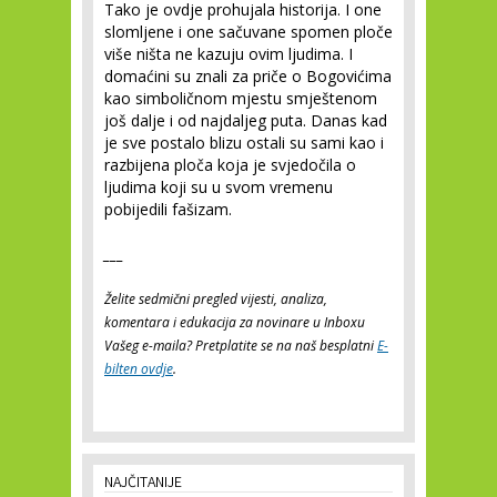
Tako je ovdje prohujala historija. I one
slomljene i one sačuvane spomen ploče
više ništa ne kazuju ovim ljudima. I
domaćini su znali za priče o Bogovićima
kao simboličnom mjestu smještenom
još dalje i od najdaljeg puta. Danas kad
je sve postalo blizu ostali su sami kao i
razbijena ploča koja je svjedočila o
ljudima koji su u svom vremenu
pobijedili fašizam.
___
Želite sedmični pregled vijesti, analiza,
komentara i edukacija za novinare u Inboxu
Vašeg e-maila? Pretplatite se na naš besplatni
E-
bilten ovdje
.
NAJČITANIJE