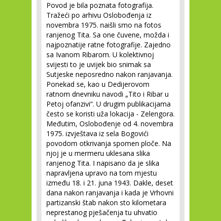
Povod je bila poznata fotografija.
Tražeći po arhivu Oslobođenja iz
novembra 1975. naišli smo na fotos
ranjenog Tita. Sa one čuvene, možda i
najpoznatije ratne fotografije. Zajedno
sa Ivanom Ribarom. U kolektivnoj
svijesti to je uvijek bio snimak sa
Sutjeske neposredno nakon ranjavanja.
Ponekad se, kao u Dedijerovom
ratnom dnevniku navodi „Tito i Ribar u
Petoj ofanzivi“. U drugim publikacijama
često se koristi uža lokacija - Zelengora.
Međutim, Oslobođenje od 4. novembra
1975. izvještava iz sela Bogovići
povodom otkrivanja spomen ploče. Na
njoj je u mermeru uklesana slika
ranjenog Tita. I napisano da je slika
napravljena upravo na tom mjestu
između 18. i 21. juna 1943. Dakle, deset
dana nakon ranjavanja i kada je Vrhovni
partizanski štab nakon sto kilometara
neprestanog pješačenja tu uhvatio