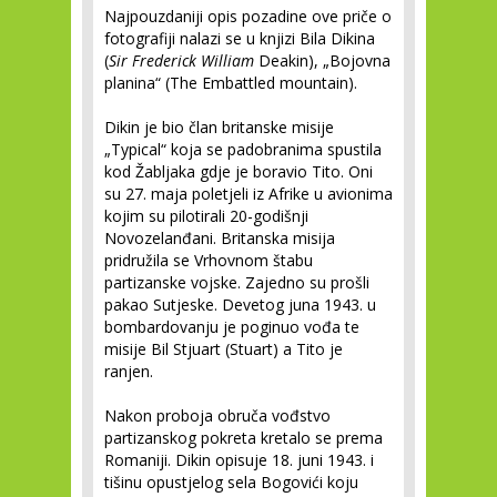
Najpouzdaniji opis pozadine ove priče o
fotografiji nalazi se u knjizi Bila Dikina
(
Sir Frederick William
Deakin), „Bojovna
planina“ (The Embattled mountain).
Dikin je bio član britanske misije
„Typical“ koja se padobranima spustila
kod Žabljaka gdje je boravio Tito. Oni
su 27. maja poletjeli iz Afrike u avionima
kojim su pilotirali 20-godišnji
Novozelanđani. Britanska misija
pridružila se Vrhovnom štabu
partizanske vojske. Zajedno su prošli
pakao Sutjeske. Devetog juna 1943. u
bombardovanju je poginuo vođa te
misije Bil Stjuart (Stuart) a Tito je
ranjen.
Nakon proboja obruča vođstvo
partizanskog pokreta kretalo se prema
Romaniji. Dikin opisuje 18. juni 1943. i
tišinu opustjelog sela Bogovići koju