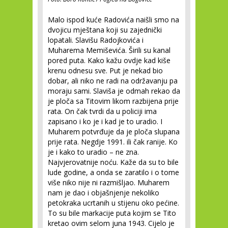
Malo ispod kuće Radovića naišli smo na
dvojicu mještana koji su zajednički
lopatali. Slavišu Radojkovića i
Muharema Memiševića. Širili su kanal
pored puta. Kako kažu ovdje kad kiše
krenu odnesu sve. Put je nekad bio
dobar, ali niko ne radi na održavanju pa
moraju sami. Slaviša je odmah rekao da
je ploča sa Titovim likom razbijena prije
rata. On čak tvrdi da u policiji ima
zapisano i ko je i kad je to uradio. I
Muharem potvrđuje da je ploča slupana
prije rata. Negdje 1991. ili čak ranije. Ko
je i kako to uradio – ne zna.
Najvjerovatnije noću. Kaže da su to bile
lude godine, a onda se zaratilo i o tome
više niko nije ni razmišljao. Muharem
nam je dao i objašnjenje nekoliko
petokraka ucrtanih u stijenu oko pećine.
To su bile markacije puta kojim se Tito
kretao ovim selom juna 1943. Cijelo je