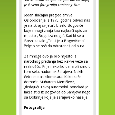
je čuvena fotografija ranjenog Tita
Jedan slučajan pregled arhive
Oslobođenje iz 1975. godine odveo nas
je na „kraj svijeta“. U selo Bogoviće
koje mnogi znaju kao najkraći opis za
mjesto „Bogu iza nogu“. Kad bi se u
Bosni kazalo „To ti je u Bogovićima“
željelo se reći da odustaneš od puta.
Za mnoge ovo je bilo mjesto iz
narodnog predanja bez ikakve veze sa
realnošću. Prije nekoliko dana bili smo u
tom selu, nadomak Sarajeva. Nekih
četrdesetak kilometara. Kako kaže
domaćin Muharem Memišević,
gledajući u svoj automobil, ponekad je
lakše stići iz Bogovića do Sarajeva nego
sa Dobrinje koja je sarajevsko naselje.
Fotografija