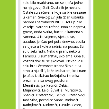
selo bilo markirano, on se sjeća jedne
na njegovoj štali. Dosta ih je nestalo.
Ostale su sačuvane koje su bile urezane
u kamen. Svakog 27. jula (Dan ustanka
naroda i narodnosti BiH) u selu je bilo
veselje. Narodni teferič. Bina se napravi,
govor, onda svirka, bacanje kamena s
ramena. U to vrijeme, sjećaju se,
autobus je išao pet puta dnevno, vozila
se djeca u škole a radnici na posao. Svi
su u selu radili. Neko u pilani, neko u
Famosu, u šumarstvu, školama. Oba su
vozarili dok su se školovali. Nekad je u
selu bila i četvororazredna škola. "Svi
smo u nju išli", kaže Muharem, koji nam
je učas izdiktirao bošnjačka i srpska
prezimena sa ovog prostora.
Memiševići pa Kadrići, Debići,
Mujanovići, Lelo, Šuvalije, Muratovići,
Spahići, Džaferagići, Bečići i Rizvanovići.
Kod Srba, porodice Šarac, Radovići,
Radojkovići, Ninkovići, Furtule, Čvoro,