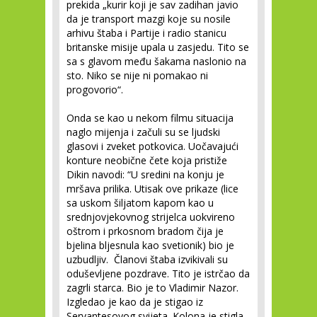
prekida „kurir koji je sav zadihan javio
da je transport mazgi koje su nosile
arhivu štaba i Partije i radio stanicu
britanske misije upala u zasjedu. Tito se
sa s glavom među šakama naslonio na
sto. Niko se nije ni pomakao ni
progovorio“.
Onda se kao u nekom filmu situacija
naglo mijenja i začuli su se ljudski
glasovi i zveket potkovica. Uočavajući
konture neobične čete koja pristiže
Dikin navodi: “U sredini na konju je
mršava prilika. Utisak ove prikaze (lice
sa uskom šiljatom kapom kao u
srednjovjekovnog strijelca uokvireno
oštrom i prkosnom bradom čija je
bjelina bljesnula kao svetionik) bio je
uzbudljiv. Članovi štaba izvikivali su
oduševljene pozdrave. Tito je istrčao da
zagrli starca. Bio je to Vladimir Nazor.
Izgledao je kao da je stigao iz
Servantesovog svijeta. Kolona je stigla