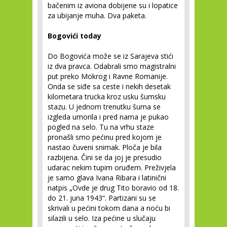
bačenim iz aviona dobijene su i lopatice
za ubijanje muha. Dva paketa.
Bogovići today
Do Bogovića može se iz Sarajeva stići
iz dva pravca. Odabrali smo magistralni
put preko Mokrog i Ravne Romanije.
Onda se siđe sa ceste i nekih desetak
kilometara trucka kroz usku šumsku
stazu. U jednom trenutku šuma se
izgleda umorila i pred nama je pukao
pogled na selo. Tu na vrhu staze
pronašli smo pećinu pred kojom je
nastao čuveni snimak. Ploča je bila
razbijena. Čini se da joj je presudio
udarac nekim tupim oruđem. Preživjela
je samo glava Ivana Ribara i latinični
natpis „Ovde je drug Tito boravio od 18.
do 21. juna 1943“. Partizani su se
skrivali u pećini tokom dana a noću bi
silazili u selo. Iza pećine u slučaju