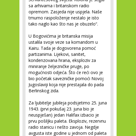
sa arhivama i britanskom radio
opremom. Zasjeda nije uspjela. Naše
tmurno raspoloženje nestalo je isto
tako naglo kao što nas je obuzelo“.
U Bogovićima je britanska misija
ustalila svoje veze sa komandom u
Kairu. Tada je dogovorena pomoć
partizanima. Lijekovi, sanitet,
kondenzovana hrana, eksploziv za
miniranje željezničke pruge, po
mogućnosti odjeća. Što će reći ovo je
bio početak savezničke pomoći Novoj
Jugoslaviji koja nije prestajala do pada
Berlinskog zida.
Za ljubitelje jubileja podsjetimo 25. juna
1943. (prvi pokušaj 23. juna bio je
neuspješan) jedan Halifax izbacio je
prvu pošiljku paleta. Eksploziv, rezervnu
radio stanicu i nešto zavoja. Negdje
avgusta iste godine u jednom od paleta