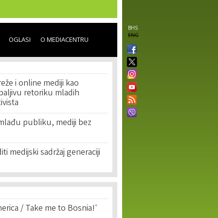
BHS
ENG
OGLASI
O MEDIACENTRU
že i online mediji kao
paljivu retoriku mladih
tivista
mlađu publiku, mediji bez
ti medijski sadržaj generaciji
erica / Take me to Bosnia!'