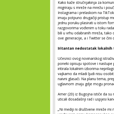
Kako kaže stručnjakinja za komuni
migriraju s mreže na mrežu i pou
Instagrama i prelaskom na TikTok i
imaju potpuno drugačiji pristup m
jednu poruku plasirati u istom fo
razgovorima vođenim u toku rada 
bili u vrhu odabranih mreža, tako 
ove generacije, a i Twitter se čini
Iritantan nedostatak lokalnih
Učesnici ovog novinarskog istraži
poneki opisuju spotove i nastupe p
iritirala lokalnim izborima neprila
vajkamo da mladi ljudi nisu osobito
naivni glasači. Na planu tema, pr
uglavnom znaju gdje mogu pronaći
Amer (20) iz Bugojna ističe da su 
uticali dosadašnji rad i uspjesi kan
„
Ni mediji ni društvene mreže mi 