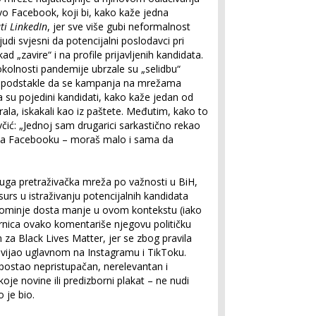
vo Facebook, koji bi, kako kaže jedna
ti LinkedIn
, jer sve više gubi neformalnost
udi svjesni da potencijalni poslodavci pri
d „zavire“ i na profile prijavljenih kandidata.
kolnosti pandemije ubrzale su „selidbu“
 i podstakle da se kampanja na mrežama
a su pojedini kandidati, kako kaže jedan od
ala, iskakali kao iz paštete. Međutim, kako to
čić: „Jednoj sam drugarici sarkastično rekao
i' na Facebooku – moraš malo i sama da
uga pretraživačka mreža po važnosti u BiH,
surs u istraživanju potencijalnih kandidata
 pominje dosta manje u ovom kontekstu (iako
ornica ovako komentariše njegovu političku
za Black Lives Matter, jer se zbog pravila
dvijao uglavnom na Instagramu i TikToku.
postao nepristupačan, nerelevantan i
 koje novine ili predizborni plakat – ne nudi
 je bio.