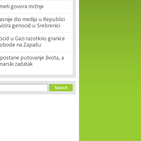
 meti govora mržnje
asnije dio medija u Republici
ivizira genocid u Srebrenici
cid u Gazi razotkrio granice
lobode na Zapadu
postane putovanje života, a
narski zadatak
orm