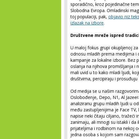
sporadično, kroz pojedinačne te
Slobodna Evropa. Omladinski maga
toj populaciji, pak,
objavio niz tek
izlazak na izbore
.
Društvene mreže ispred tradic
U maloj fokus grupi okupljenoj za
odnosu mladih prema medijima i 
kampanje za lokalne izbore. Bez pr
oslanja na njihova promišljanja i n
mali uvid u to kako mladi ljudi, 
društvima, percipiraju i prosuđuju
Od medija se u našim razgovorima
Oslobođenje, Depo, N1, Al Jazeera.
analiziranu grupu mladih ljudi u od
među zastupljenijima je Face TV, 
napise neki čitaju ciljano, tražeći
zanimaju, ali mnogi su istakli i da 
prijateljima i rodbinom na nekoj o
jedna osoba s kojom sam razgovara