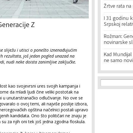
Žrtve rata na
I 31 godinu k
Generacije Z
Srpskoj relat
Rožman: Geno
novinarske s
se sliježu i utisci o ponešto iznenađujućim
Kad Mundijal 
h rezultata, još jedan pogled unazad na
ne samo novi
di, nudi neke doista zanimljive zaključke.
Search f
Search
adost kao svojevrsni ures svojih kampanja i
a tome da mladi ljudi čine veliki postotak na
ni u unutarstranačko odlučivanje. No ove se
govaralo o ovoj temi, ali najviše poslije izbora,
ercegovačkih opština načelnici postali upravo
jenih kandidata. Ono što političari ne znaju je
a su za njih oni tek još jedna zgodna floskula.