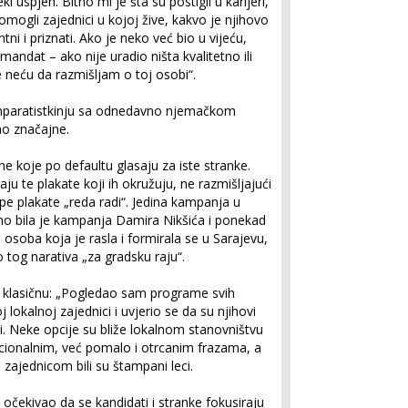
spjeh. Bitno mi je šta su postigli u karijeri,
omogli zajednici u kojoj žive, kakvo je njihovo
ni i priznati. Ako je neko već bio u vijeću,
andat – ako nije uradio ništa kvalitetno ili
e neću da razmišljam o toj osobi“.
omparatistkinju sa odnedavno njemačkom
no značajne.
e koje po defaultu glasaju za iste stranke.
jaju te plakate koji ih okružuju, ne razmišljajući
jepe plakate „reda radi“. Jedina kampanja u
ano bila je kampanja Damira Nikšića i ponekad
osoba koja je rasla i formirala se u Sarajevu,
 tog narativa „za gradsku raju“.
 klasičnu: „Pogledao sam programe svih
 lokalnoj zajednici i uvjerio se da su njihovi
ni. Neke opcije su bliže lokalnom stanovništvu
cionalnim, već pomalo i otrcanim frazama, a
 zajednicom bili su štampani leci.
očekivao da se kandidati i stranke fokusiraju