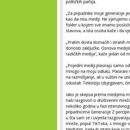
političkih partija.
„Za pripadnike moje generacije jedi
kao da nisu mediji. Ne vjerujemo o
folder u kojem sve imamo posložen
stavova, a ista osoba kaže i da v
„Pratim dosta domaćih i stranih me
donositi zaključke. Osnova medijsk
različitih medija“, kaže jedan od m
„Pojedini mediji plasiraju samo od
mnogo na moju odluku. Plasirani 
na razmišljanje, ali u suštini ne 
odustali: Televiziju izbjegavam, č
Iako je skepsa prema medijima m
naši razgovori o društvenim mreža
nekoliko godina u fazi intenzivno
pripadnicima Generacije Z percipira
u šta sam se i uvjerila razgovaraj
mreže, poput TikToka, s mnogo ve
Međutim, kada ih pitate koje su t