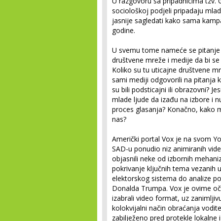
U razgovoru sa pripadnicima tzv. 
sociološkoj podjeli pripadaju mlad
jasnije sagledati kako sama kampan
godine.
U svemu tome nameće se pitanje ka
društvene mreže i medije da bi se 
Koliko su tu uticajne društvene mre
sami mediji odgovorili na pitanja 
su bili podsticajni ili obrazovni? 
mlade ljude da izađu na izbore i 
proces glasanja? Konačno, kako ml
nas?
Američki portal Vox je na svom 
SAD-u ponudio niz animiranih vide
objasnili neke od izbornih mehani
pokrivanje ključnih tema vezanih uz
elektorskog sistema do analize pol
Donalda Trumpa. Vox je ovime oči
izabrali video format, uz zanimljivu
kolokvijalni način obraćanja vodit
zabilježeno pred protekle lokalne i