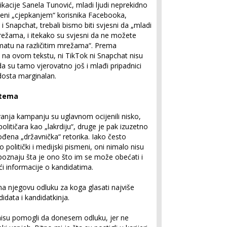
kacije Sanela Tunović, mladi ljudi neprekidno
čeni „cjepkanjem“ korisnika Facebooka,
 Snapchat, trebali bismo biti svjesni da „mladi
režama, i itekako su svjesni da ne možete
rmatu na različitim mrežama“. Prema
na ovom tekstu, ni TikTok ni Snapchat nisu
da su tamo vjerovatno još i mlađi pripadnici
 dosta marginalan.
 tema
vanja kampanju su uglavnom ocijenili nisko,
olitičara kao „lakrdiju“, druge je pak izuzetno
gođena „državnička“ retorika. Iako često
 politički i medijski pismeni, oni nimalo nisu
epoznaju šta je ono što im se može obećati i
 informacije o kandidatima.
na njegovu odluku za koga glasati najviše
didata i kandidatkinja.
nisu pomogli da donesem odluku, jer ne