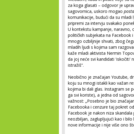
za koga glasati – odgovor je upra
sagovornica, uskoro mogao
posta
komunikacije, budući da su mladi lj
pripremi za intervju svakako poneka
U kontekstu kampanje, naravno, o
političkih subjekata na Facebook
mnogo ozbiljnije shvati, zbog čeg
mladih ljudi s kojima sam razgovar
kaže mladi aktivista Nermin Topov
da joj neće svi kandidati 'iskočit
istražiš“.
Neobično je značajan Youtube, dr
koju su mnogi istakli kao važan re
kojima bi dali glas. Instagram se
ga svi koriste), a jedna od sagov
važnost: „Posebno je bio značajan 
Facebooka i cenzure taj pokret o
Facebook je nakon niza skandala 
neozbiljan, zaglupljujući kao i bilo
nove informacije i nije više ono što