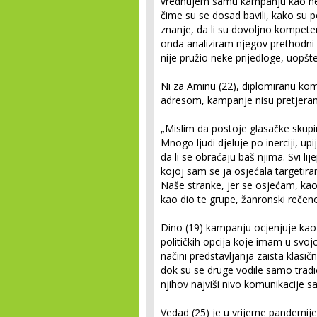
vrednujem samu kampanju kao neki u
čime su se dosad bavili, kako su p
znanje, da li su dovoljno kompetent
onda analiziram njegov prethodni m
nije pružio neke prijedloge, uopšt
Ni za Aminu (22), diplomiranu k
adresom, kampanje nisu pretjera
„Mislim da postoje glasačke skupin
Mnogo ljudi djeluje po inerciji, upi
da li se obraćaju baš njima. Svi li
kojoj sam se ja osjećala targetir
Naše stranke, jer se osjećam, kao 
kao dio te grupe, žanronski rečeno
Dino (19) kampanju ocjenjuje kao
političkih opcija koje imam u svojoj
načini predstavljanja zaista klasič
dok su se druge vodile samo tradi
njihov najviši nivo komunikacije sa
Vedad (25) je u vrijeme pandemije 