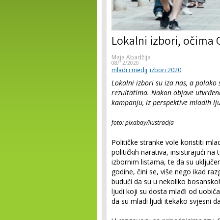
Lokalni izbori, očima 
Maja Abadžija
08/12/2020
mladi i medij
izbori 2020
Lokalni izbori su iza nas, a polako 
rezultatima. Nakon objave utvrđeni
kampanju, iz perspektive mladih lju
foto: pixabay/ilustracija
Političke stranke vole koristiti ml
političkih narativa, insistirajući n
izbornim listama, te da su uključe
godine, čini se, više nego ikad raz
budući da su u nekoliko bosanskoh
ljudi koji su dosta mlađi od uobiča
da su mladi ljudi itekako svjesni d