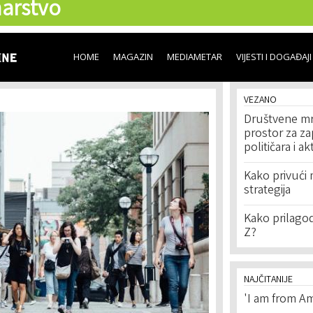
arstvo
Skip to
main
content
HOME
MAGAZIN
MEDIAMETAR
VIJESTI I DOGAĐAJI
VEZANO
Društvene mre
prostor za za
političara i ak
Kako privući 
strategija
Kako prilagodi
Z?
NAJČITANIJE
'I am from Am