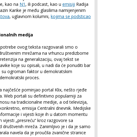
me, kao na
N1
, ili podcast, kao u
emisiji
Radija
zin Karike je među glasilima namijenjenim
stova
, uglavnom kolumni,
kojima se podsticao
ionalnih medija
 potrebe ovog teksta razgovarali smo o
društvenim mrežama na vrhuncu predizborne
etenzija na generalizaciju, ovaj tekst se
avike koje su opisali, u nadi da će ponuditi bar
koji su ogroman faktor u demokratskim
 demokratski proces.
 najčešće pominjao portal Klix, nešto rjeđe
 Web portali su definitivno popularniji za
nosu na tradicionalne medije, a od televizija,
konkretno, emisija Centralni dnevnik. Medijske
 informacije i vijesti koje ih u datom momentu
ih vijesti „presreću“ kroz razgovore sa
d društvenih mreža. Zanimljivo je i da je samo
la navela da je proučila zvanične stranice