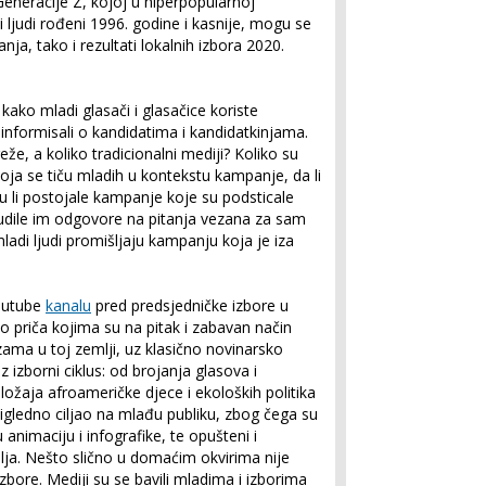
Generacije Z, kojoj u hiperpopularnoj
i ljudi rođeni 1996. godine i kasnije, mogu se
ja, tako i rezultati lokalnih izbora 2020.
ko mladi glasači i glasačice koriste
informisali o kandidatima i kandidatkinjama.
že, a koliko tradicionalni mediji? Koliko su
koja se tiču mladih u kontekstu kampanje, da li
Jesu li postojale kampanje koje su podsticale
nudile im odgovore na pitanja vezana za sam
adi ljudi promišljaju kampanju koja je iza
Youtube
kanalu
pred predsjedničke izbore u
o priča kojima su na pitak i zabavan način
zama u toj zemlji, uz klasično novinarsko
 izborni ciklus: od brojanja glasova i
ožaja afroameričke djece i ekoloških politika
gledno ciljao na mlađu publiku, zbog čega su
 animaciju i infografike, te opušteni i
elja. Nešto slično u domaćim okvirima nije
zbore. Mediji su se bavili mladima i izborima