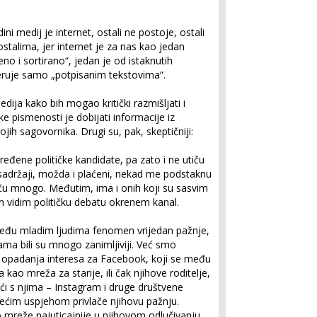
ni medij je internet, ostali ne postoje, ostali
stalima, jer internet je za nas kao jedan
o i sortirano“, jedan je od istaknutih
jeruje samo „potpisanim tekstovima“.
dija kako bih mogao kritički razmišljati i
e pismenosti je dobijati informacije iz
ojih sagovornika. Drugi su, pak, skeptičniji:
ređene političke kandidate, pa zato i ne utiču
sadržaji, možda i plaćeni, nekad me podstaknu
utiču mnogo. Međutim, ima i onih koji su sasvim
im vidim političku debatu okrenem kanal.
eđu mladim ljudima fenomen vrijedan pažnje,
ma bili su mnogo zanimljiviji. Već smo
g opadanja interesa za Facebook, koji se među
 kao mreža za starije, ili čak njihove roditelje,
ući s njima – Instagram i druge društvene
ćim uspjehom privlače njihovu pažnju.
o mreže najuticajnije u njihovom odlučivanju