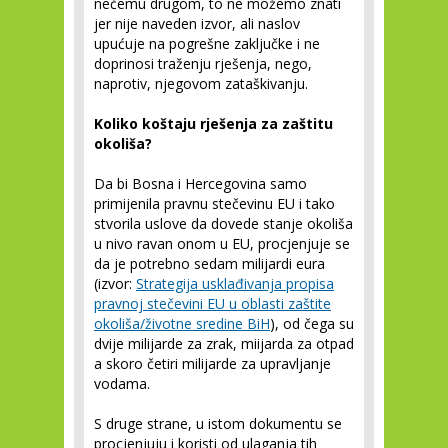
nečemu drugom, to ne možemo znati
jer nije naveden izvor, ali naslov
upućuje na pogrešne zaključke i ne
doprinosi traženju rješenja, nego,
naprotiv, njegovom zataškivanju.
Koliko koštaju rješenja za zaštitu
okoliša?
Da bi Bosna i Hercegovina samo
primijenila pravnu stečevinu EU i tako
stvorila uslove da dovede stanje okoliša
u nivo ravan onom u EU, procjenjuje se
da je potrebno sedam milijardi eura
(izvor:
Strategija usklađivanja propisa
pravnoj stečevini EU u oblasti zaštite
okoliša/životne sredine BiH
), od čega su
dvije milijarde za zrak, miijarda za otpad
a skoro četiri milijarde za upravljanje
vodama.
S druge strane, u istom dokumentu se
procjenjuju i koristi od ulaganja tih