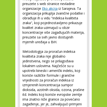
preuzete s web stranice nevladine
organizacije
Eko akcija
iz Sarajeva. Ta
organizacija prikuplja zvanične podatke i
obrađuje ih u vidu "indeksa kvaliteta
zraka", koji pojednostavljeno prikazuje
kvalitet zraka uzimajući u obzir
koncentracije više zagađujućih materija,
preuzete sa svih javno dostupnih
mjernih uređaja u BiH.
Metodologija za proračun indeksa
kvaliteta zraka nije globalno
jedinstvena, nego se prilagođava
lokalnim uslovima. Najčešće su u
upotrebi kineski i američki indeks, koji
koriste različite formule i granične
vrijednosti za proračun indeksa iz
izmjerenih koncentracija sumpor
dioksida, azotnih oksida, ozona, prašine
itd. Indeks koji koriste evropske zemlje
ima znatno niže granice za povećano
zagađenje, jer je, zahvaljujući primjeni