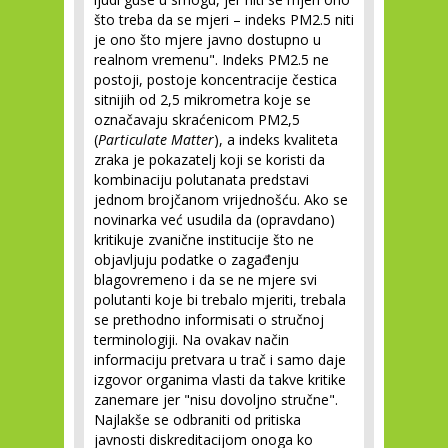
što treba da se mjeri – indeks PM2.5 niti
je ono što mjere javno dostupno u
realnom vremenu". Indeks PM2.5 ne
postoji, postoje koncentracije čestica
sitnijih od 2,5 mikrometra koje se
označavaju skraćenicom PM2,5
(
Particulate Matter
), a indeks kvaliteta
zraka je pokazatelj koji se koristi da
kombinaciju polutanata predstavi
jednom brojčanom vrijednošću. Ako se
novinarka već usudila da (opravdano)
kritikuje zvanične institucije što ne
objavljuju podatke o zagađenju
blagovremeno i da se ne mjere svi
polutanti koje bi trebalo mjeriti, trebala
se prethodno informisati o stručnoj
terminologiji. Na ovakav način
informaciju pretvara u trač i samo daje
izgovor organima vlasti da takve kritike
zanemare jer "nisu dovoljno stručne".
Najlakše se odbraniti od pritiska
javnosti diskreditacijom onoga ko