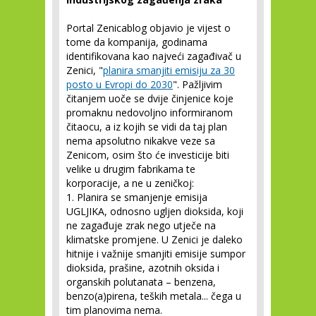
Portal Zenicablog objavio je vijest o
tome da kompanija, godinama
identifikovana kao najveći zagađivač u
Zenici, "
planira smanjiti emisiju za 30
posto u Evropi do 2030
". Pažljivim
čitanjem uoče se dvije činjenice koje
promaknu nedovoljno informiranom
čitaocu, a iz kojih se vidi da taj plan
nema apsolutno nikakve veze sa
Zenicom, osim što će investicije biti
velike u drugim fabrikama te
korporacije, a ne u zeničkoj:
1. Planira se smanjenje emisija
UGLJIKA, odnosno ugljen dioksida, koji
ne zagađuje zrak nego utječe na
klimatske promjene. U Zenici je daleko
hitnije i važnije smanjiti emisije sumpor
dioksida, prašine, azotnih oksida i
organskih polutanata – benzena,
benzo(a)pirena, teških metala... čega u
tim planovima nema.