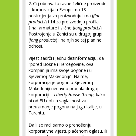
2. Cilj obuhvaća ravne čelične proizvode
– korporacija u Evropi ima 13
postrojenja za proizvodnju lima (
flat
products
) i 14 za proizvodnju profila,
šina, armature i slično (
long products
).
Postrojenja u Zenici su u drugoj grupi
(
long products
) i na njih se taj plan ne
odnosi.
Vijest sadrži i jednu dezinformaciju, da
"pored Bosne i Hercegovine, ova
kompanija ima svoje pogone i u
Sjevernoj Makedoniji". Naime,
korporacija je pogon u Sjevernoj
Makedoniji nedavno prodala drugoj
korporaciji –
Liberty House Group
, kako
bi od EU dobila saglasnost za
preuzimanje pogona na jugu Italije, u
Tarantu.
Da li se radi samo o prenošenju
korporativne vijesti, plaćenom oglasu, ili