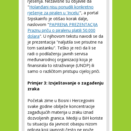
rješenja. Nezavisne su objavile da
"
Holanđani nisu ponudili konkretno
rješenje za piralen u 'Incelu'
", a portal
Srpskainfo je otišao korak dalje,
naslovom "
PAPRENA PREZENTACIJA
Praznu priču o piralenu platili 50.000
dolara
". U njihovom tekstu navodi se da
je prezentacija "naljutila sve prisutne na
tom sastanku". Teško je reći da li se
radi o podilaženju javnih servisa
međunarodnoj organizaciji koja je
finansirala to istraživanje (UNDP) ili
samo o različitom pristupu cijeloj priči.
Primjer 3: Izvještavanje o zagađenju
zraka
Početak zime u Bosni i Hercegovini
svake godine obilježe koncentracije
zagađujućih materija u zraku iznad
dozvoljenih granica. Mediji u BiH koriste
tu situaciju da javnost obaspu nizom
priloga koji javnosti često ne pruže