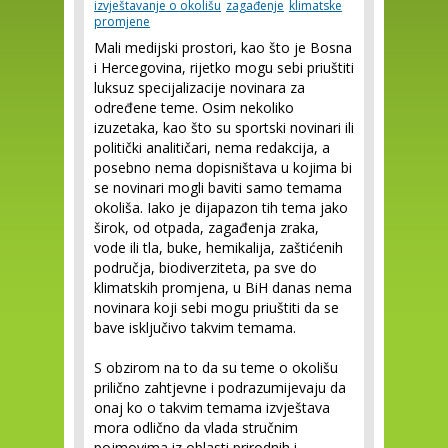
izvještavanje o okolišu
zagađenje
klimatske
promjene
Mali medijski prostori, kao što je Bosna
i Hercegovina, rijetko mogu sebi priuštiti
luksuz specijalizacije novinara za
određene teme. Osim nekoliko
izuzetaka, kao što su sportski novinari ili
politički analitičari, nema redakcija, a
posebno nema dopisništava u kojima bi
se novinari mogli baviti samo temama
okoliša. Iako je dijapazon tih tema jako
širok, od otpada, zagađenja zraka,
vode ili tla, buke, hemikalija, zaštićenih
područja, biodiverziteta, pa sve do
klimatskih promjena, u BiH danas nema
novinara koji sebi mogu priuštiti da se
bave isključivo takvim temama.
S obzirom na to da su teme o okolišu
prilično zahtjevne i podrazumijevaju da
onaj ko o takvim temama izvještava
mora odlično da vlada stručnim
pojmovima iz oblasti prirodnih i