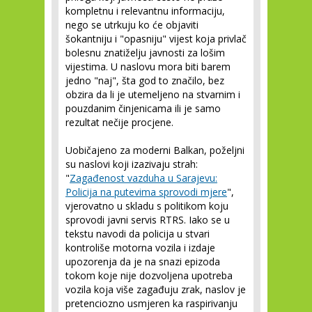
kompletnu i relevantnu informaciju,
nego se utrkuju ko će objaviti
šokantniju i "opasniju" vijest koja privlač
bolesnu znatiželju javnosti za lošim
vijestima. U naslovu mora biti barem
jedno "naj", šta god to značilo, bez
obzira da li je utemeljeno na stvarnim i
pouzdanim činjenicama ili je samo
rezultat nečije procjene.
Uobičajeno za moderni Balkan, poželjni
su naslovi koji izazivaju strah:
"
Zagađenost vazduha u Sarajevu:
Policija na putevima sprovodi mjere
",
vjerovatno u skladu s politikom koju
sprovodi javni servis RTRS. Iako se u
tekstu navodi da policija u stvari
kontroliše motorna vozila i izdaje
upozorenja da je na snazi epizoda
tokom koje nije dozvoljena upotreba
vozila koja više zagađuju zrak, naslov je
pretenciozno usmjeren ka raspirivanju