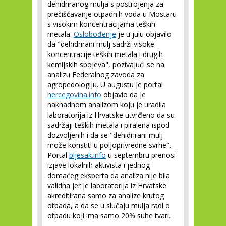
dehidriranog mulja s postrojenja za
prečišćavanje otpadnih voda u Mostaru
s visokim koncentracijama teških
metala.
Oslobođenje
je u julu objavilo
da "dehidrirani mulj sadrži visoke
koncentracije teških metala i drugih
kemijskih spojeva", pozivajući se na
analizu Federalnog zavoda za
agropedologiju. U augustu je portal
hercegovina.info
objavio da je
naknadnom analizom koju je uradila
laboratorija iz Hrvatske utvrđeno da su
sadržaji teških metala i piralena ispod
dozvoljenih i da se "dehidrirani mulj
može koristiti u poljoprivredne svrhe".
Portal
bljesak.info
u septembru prenosi
izjave lokalnih aktivista i jednog
domaćeg eksperta da analiza nije bila
validna jer je laboratorija iz Hrvatske
akreditirana samo za analize krutog
otpada, a da se u slučaju mulja radi o
otpadu koji ima samo 20% suhe tvari.