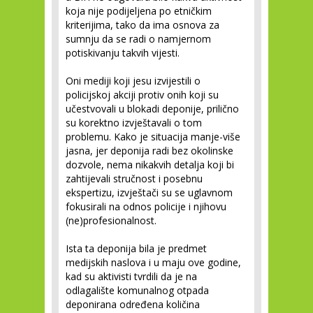
koja nije podijeljena po etničkim
kriterijima, tako da ima osnova za
sumnju da se radi o namjernom
potiskivanju takvih vijesti.
Oni mediji koji jesu izvijestili o
policijskoj akciji protiv onih koji su
učestvovali u blokadi deponije, prilično
su korektno izvještavali o tom
problemu. Kako je situacija manje-više
jasna, jer deponija radi bez okolinske
dozvole, nema nikakvih detalja koji bi
zahtijevali stručnost i posebnu
ekspertizu, izvještači su se uglavnom
fokusirali na odnos policije i njihovu
(ne)profesionalnost.
Ista ta deponija bila je predmet
medijskih naslova i u maju ove godine,
kad su aktivisti tvrdili da je na
odlagalište komunalnog otpada
deponirana određena količina