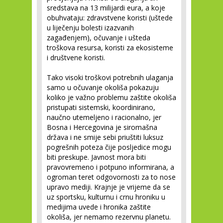
sredstava na 13 milijardi eura, a koje
obuhvataju: zdravstvene koristi (uštede
u liječenju bolesti izazvanih
zagađenjem), očuvanje i ušteda
troškova resursa, koristi za ekosisteme
i društvene koristi.
Tako visoki troškovi potrebnih ulaganja
samo u očuvanje okoliša pokazuju
koliko je važno problemu zaštite okoliša
pristupati sistemski, koordinirano,
naučno utemeljeno i racionalno, jer
Bosna i Hercegovina je siromašna
država i ne smije sebi priuštiti luksuz
pogrešnih poteza čije posljedice mogu
biti preskupe. Javnost mora biti
pravovremeno i potpuno informirana, a
ogroman teret odgovornosti za to nose
upravo mediji. Krajnje je vrijeme da se
uz sportsku, kulturnu i crnu hroniku u
medijima uvede i hronika zaštite
okoliša, jer nemamo rezervnu planetu.