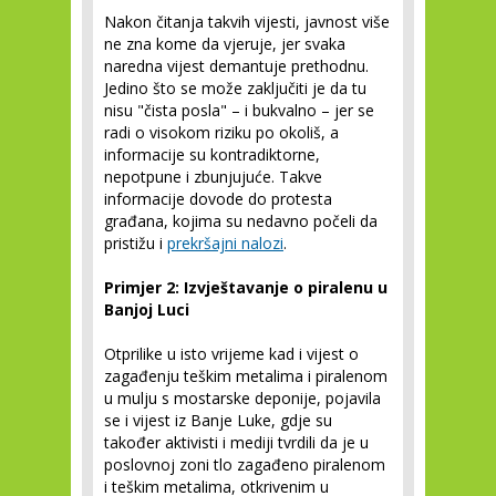
Nakon čitanja takvih vijesti, javnost više
ne zna kome da vjeruje, jer svaka
naredna vijest demantuje prethodnu.
Jedino što se može zaključiti je da tu
nisu "čista posla" – i bukvalno – jer se
radi o visokom riziku po okoliš, a
informacije su kontradiktorne,
nepotpune i zbunjujuće. Takve
informacije dovode do protesta
građana, kojima su nedavno počeli da
pristižu i
prekršajni nalozi
.
Primjer 2: Izvještavanje o piralenu u
Banjoj Luci
Otprilike u isto vrijeme kad i vijest o
zagađenju teškim metalima i piralenom
u mulju s mostarske deponije, pojavila
se i vijest iz Banje Luke, gdje su
također aktivisti i mediji tvrdili da je u
poslovnoj zoni tlo zagađeno piralenom
i teškim metalima, otkrivenim u