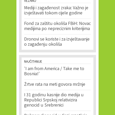
VEZANO
Mediji i zagađenost zraka: Važno je
izvještavati tokom cijele godine
Fond za zaštitu okoliša FBiH: Novac
medijima po nepreciznim kriterijima
Dronovi se koriste i za izvještavanje
o zagađenju okoliša
NAJČITANIJE
'I am from America / Take me to
Bosnia!'
Žrtve rata na meti govora mržnje
I 31 godinu kasnije dio medija u
Republici Srpskoj relativizira
genocid u Srebrenici