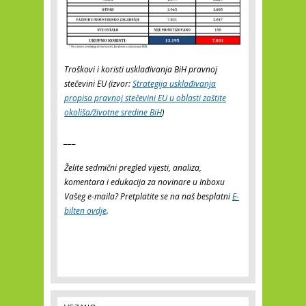
Troškovi i koristi usklađivanja BiH pravnoj
stečevini EU (izvor:
Strategija usklađivanja
propisa pravnoj stečevini EU u oblasti zaštite
okoliša/životne sredine BiH
)
___
Želite sedmični pregled vijesti, analiza,
komentara i edukacija za novinare u Inboxu
Vašeg e-maila? Pretplatite se na naš besplatni
E-
bilten ovdje
.