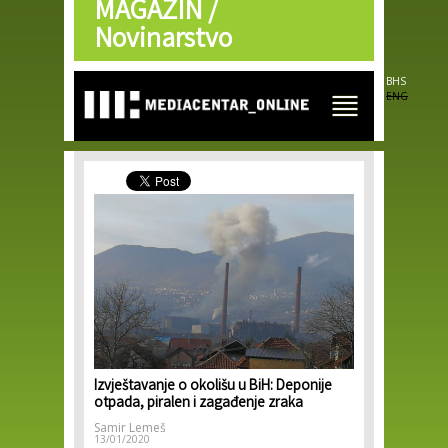
MAGAZIN /
Skip to
main
Novinarstvo
content
BHS
ENG
Izvještavanje o okolišu u BiH: Deponije
otpada, piralen i zagađenje zraka
Samir Lemeš
13/01/2020