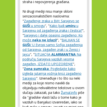
straha i nepovjerenja građana.
Ni drugi mediji nisu manje skloni
senzacionalističkim naslovima:
"
Zagađenje zraka u BiH: Sarajevo se
GUŠI
u smogu
", "
Kako ljudi
umiru
u
Sarajevu od zagađenja zraka i čestica?
",
"
Sarajevo i dalje opasno zagađeno: Ko
može
neka ne izlazi!
", "
BALKAN SE
GUŠI
/ U Evropi samo Sofija zagađenija
od Sarajeva, zagađen zrak i u Zenici i
Jajcu
", "
SITUACIJA
ALARMANTNA
Na
području Sarajeva vazduh veoma
zagađen, IZDATO UPOZORENJE
",
"
Zona sumraka
: Pogledajte kako
izgleda jutarnja vožnja kroz zagađeno
Sarajevo
". Iznenađuje i to što su neki
mediji za koje nismo navikli da
objavljuju nekvalitetne tekstove u ovom
slučaju zakazali, pa tako
Žurnal.info
piše
da "gradske vlasti lažu o tome kako je
vazduh u Banjaluci izvanredan, iako se
ljudi guše u smogu, jer niti se mjeri ono