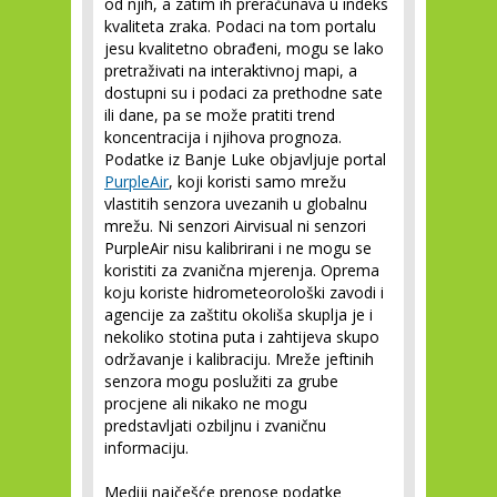
od njih, a zatim ih preračunava u indeks
kvaliteta zraka. Podaci na tom portalu
jesu kvalitetno obrađeni, mogu se lako
pretraživati na interaktivnoj mapi, a
dostupni su i podaci za prethodne sate
ili dane, pa se može pratiti trend
koncentracija i njihova prognoza.
Podatke iz Banje Luke objavljuje portal
PurpleAir
, koji koristi samo mrežu
vlastitih senzora uvezanih u globalnu
mrežu. Ni senzori Airvisual ni senzori
PurpleAir nisu kalibrirani i ne mogu se
koristiti za zvanična mjerenja. Oprema
koju koriste hidrometeorološki zavodi i
agencije za zaštitu okoliša skuplja je i
nekoliko stotina puta i zahtijeva skupo
održavanje i kalibraciju. Mreže jeftinih
senzora mogu poslužiti za grube
procjene ali nikako ne mogu
predstavljati ozbiljnu i zvaničnu
informaciju.
Mediji najčešće prenose podatke