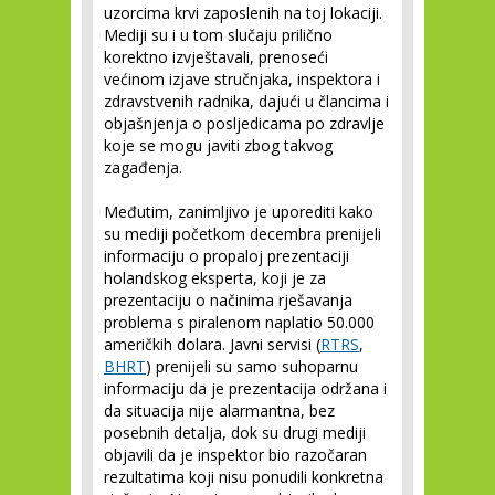
uzorcima krvi zaposlenih na toj lokaciji.
Mediji su i u tom slučaju prilično
korektno izvještavali, prenoseći
većinom izjave stručnjaka, inspektora i
zdravstvenih radnika, dajući u člancima i
objašnjenja o posljedicama po zdravlje
koje se mogu javiti zbog takvog
zagađenja.
Međutim, zanimljivo je uporediti kako
su mediji početkom decembra prenijeli
informaciju o propaloj prezentaciji
holandskog eksperta, koji je za
prezentaciju o načinima rješavanja
problema s piralenom naplatio 50.000
američkih dolara. Javni servisi (
RTRS
,
BHRT
) prenijeli su samo suhoparnu
informaciju da je prezentacija održana i
da situacija nije alarmantna, bez
posebnih detalja, dok su drugi mediji
objavili da je inspektor bio razočaran
rezultatima koji nisu ponudili konkretna