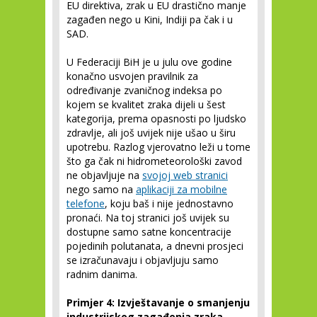
EU direktiva, zrak u EU drastično manje
zagađen nego u Kini, Indiji pa čak i u
SAD.
U Federaciji BiH je u julu ove godine
konačno usvojen pravilnik za
određivanje zvaničnog indeksa po
kojem se kvalitet zraka dijeli u šest
kategorija, prema opasnosti po ljudsko
zdravlje, ali još uvijek nije ušao u širu
upotrebu. Razlog vjerovatno leži u tome
što ga čak ni hidrometeorološki zavod
ne objavljuje na
svojoj web stranici
nego samo na
aplikaciji za mobilne
telefone
, koju baš i nije jednostavno
pronaći. Na toj stranici još uvijek su
dostupne samo satne koncentracije
pojedinih polutanata, a dnevni prosjeci
se izračunavaju i objavljuju samo
radnim danima.
Primjer 4: Izvještavanje o smanjenju
industrijskog zagađenja zraka