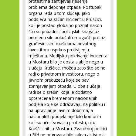
protestima zahtijevali rješenje
problema deponije otpada. Postupak
organa reda u tom slučaju jako
podsjeća na sličan incident u Kruščici,
koji je postao globalno poznat nakon
što su pripadnici policijskih snaga uz
primjenu sile pokušali omogućiti prolaz
građevinskim mašinama privatnog
investitora usprkos protivljenju
mještana. Medijsko pokrivanje incidenta
u Mostaru bilo je dosta slabije nego u
slučaju Kruščice, možda zato što se ne
radi o privatnom investitoru, nego o
javnom preduzeću koje se bavi
zbrinjavanjem otpada. U oba slučaja
radi se o sredini koja je dodatno
opterećena bremenom nacionalnih
podjela koje se odražavaju na politiku i
na upravljanje javnim dobrima, a
nacionalnih podjela nije bilo kod onih
koji su učestvovali u protestu, ni u
Kruščici niti u Mostaru. Zvaničnoj politici
u BiH ne odgovara bilo kakva aktivnost