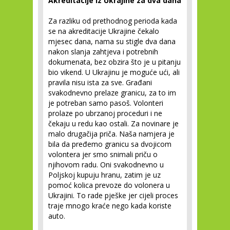
Akreditacije iz Ukrajine za dva dana
Za razliku od prethodnog perioda kada
se na akreditacije Ukrajine čekalo
mjesec dana, nama su stigle dva dana
nakon slanja zahtjeva i potrebnih
dokumenata, bez obzira što je u pitanju
bio vikend. U Ukrajinu je moguće ući, ali
pravila nisu ista za sve. Građani
svakodnevno prelaze granicu, za to im
je potreban samo pasoš. Volonteri
prolaze po ubrzanoj proceduri i ne
čekaju u redu kao ostali. Za novinare je
malo drugačija priča. Naša namjera je
bila da pređemo granicu sa dvojicom
volontera jer smo snimali priču o
njihovom radu. Oni svakodnevno u
Poljskoj kupuju hranu, zatim je uz
pomoć kolica prevoze do volonera u
Ukrajini. To rade pješke jer cijeli proces
traje mnogo kraće nego kada koriste
auto.