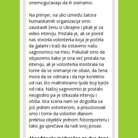
onemogućavaju da ih snimamo.
Na primjer, na ulici između šatora
humanitarnih organizacija smo
zaustavili ženu iz Ukrajine i pitali je za
video intervju. Pristala je, ali se pored
nas stvorila volonterka koja je počela
da galami i traži da ostavimo našu
sagovornicu na miru. Pokušali smo da
objasnimo kako je ona već pristala na
intervju, ali je volonterka insistirala na
tome da se snimanje ne obavi, da žena
mora da se odmara i da nije korektno
od nas što maltretiramo ljude koji bježe
od rata. Našoj sagovornici je postalo
neugodno pa je otkazala intervju i
otišla. Ista scena nam se dogodila sa
još jednim volonterom, a prisustvovali
smo i tome da volonter dlanom
prekriva objektiv jednom fotoreporteru i
tako ga sprečava da radi svoj posao.