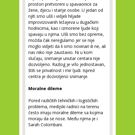
prostori pretvoreni u spavaonice za
žene, djecu i starije osobe. U jedan od
njih smo ušli i vidjeli hiljade
improvizovanih ležajeva u dugačkim
hodnicima, kao i izmorene ljude koji
spavaju u njima. Ušli smo bez opreme,
možda čak neregularno jer se nije
moglo vidjeti da li smo novinari ili ne, ali
nas niko nije zaustavio. Ni u kom
slučaju, snimanje unutar centara nije
dozvoljeno. Razlog je vrlo jednostavan,
štiti se privatnost i mir ljudi. Ispred
centra je dozvoljeno snimanje.
Moralne dileme
Pored različitih tehničkih i logističkih
problema, medijski radnici na terenu
često imaju moralne dileme sa kojima
moraju da se nose. Među njima je i
Sarah Colombani.