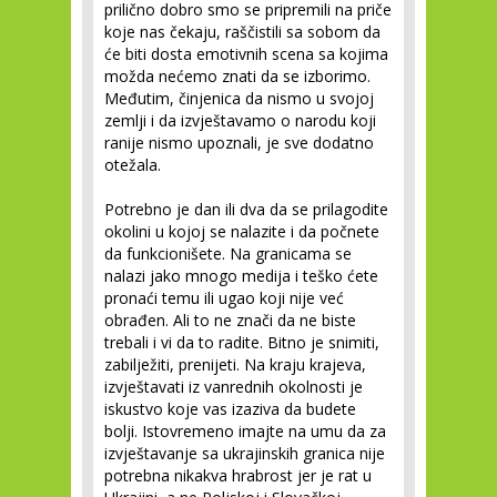
prilično dobro smo se pripremili na priče
koje nas čekaju, raščistili sa sobom da
će biti dosta emotivnih scena sa kojima
možda nećemo znati da se izborimo.
Međutim, činjenica da nismo u svojoj
zemlji i da izvještavamo o narodu koji
ranije nismo upoznali, je sve dodatno
otežala.
Potrebno je dan ili dva da se prilagodite
okolini u kojoj se nalazite i da počnete
da funkcionišete. Na granicama se
nalazi jako mnogo medija i teško ćete
pronaći temu ili ugao koji nije već
obrađen. Ali to ne znači da ne biste
trebali i vi da to radite. Bitno je snimiti,
zabilježiti, prenijeti. Na kraju krajeva,
izvještavati iz vanrednih okolnosti je
iskustvo koje vas izaziva da budete
bolji. Istovremeno imajte na umu da za
izvještavanje sa ukrajinskih granica nije
potrebna nikakva hrabrost jer je rat u