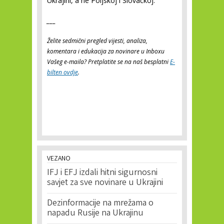
Ukrajini, a ne Poljskoj i Slovačkoj.
___
Želite sedmični pregled vijesti, analiza,
komentara i edukacija za novinare u Inboxu
Vašeg e-maila? Pretplatite se na naš besplatni
E-
bilten ovdje
.
VEZANO
IFJ i EFJ izdali hitni sigurnosni
savjet za sve novinare u Ukrajini
Dezinformacije na mrežama o
napadu Rusije na Ukrajinu