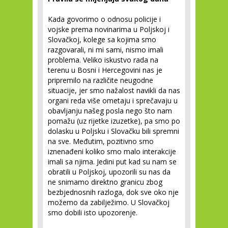
Kada govorimo o odnosu policije i
vojske prema novinarima u Poljskoj i
Slovačkoj, kolege sa kojima smo
razgovarali, ni mi sami, nismo imali
problema. Veliko iskustvo rada na
terenu u Bosni i Hercegovini nas je
pripremilo na različite neugodne
situacije, jer smo nažalost navikli da nas
organi reda više ometaju i sprečavaju u
obavljanju našeg posla nego što nam
pomažu (uz rijetke izuzetke), pa smo po
dolasku u Poljsku i Slovačku bili spremni
na sve. Međutim, pozitivno smo
iznenađeni koliko smo malo interakcije
imali sa njima. Jedini put kad su nam se
obratili u Poljskoj, upozorili su nas da
ne snimamo direktno granicu zbog
bezbjednosnih razloga, dok sve oko nje
možemo da zabilježimo. U Slovačkoj
smo dobili isto upozorenje.