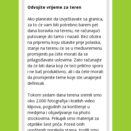
Odvojite vrijeme za teren
Ako planirate da izvještavate sa granica,
za to će vam biti potrebno barem pet
dana boravka na terenu, ne računajući
putovanje do tamo i nazad. Bez obzira
na pripremu koju obavite prije polaska,
stanje na terenu će se u međuvremenu
promijeniti pa ćete morati da se
prilagođavate uslovima. Zato računajte
da će biti dana koji će teći prilično sporo
i ne baš produktivno, ali i da ćete morati
da promijenite teme koje ste unaprijed
definisali.
Tokom sedam dana terena snimili smo
oko 2.000 fotografija i kratkih video
klipova, pogodnih za korištenje u
medijima i objavljivanje na photo
stockovima. Prikupili smo materijal za
otprilike šest priča. Pored onih
uopštenih pregleda stanja, trudili smo