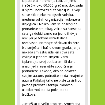
kapaciteta. Poređenja radi, u njemu
inače živi oko 60.000 građana, dok sada
u njemu boravi tri puta više ljudi. Ovdje
su se slile rijeke medijskih radnika,
međunarodnih organizacija, volontera i
izbjeglica. Ukoliko vam se posreći da
pronađete smještaj, velike su šanse da
ćete ga dobiti samo na jednu ili dvije
noći jer je tokom ostalih dana
rezervisan. Nemojte očekivati da ćete
biti smješteni baš u ovom gradu, jer je
nekada smještaj udaljen i dva sata
vožnje u jednom smjeru. Zato
isplanirajte svoj put barem 15 dana
unaprijed i rezervišite sobu čim je
pronađete. Takođe, ako ne dolazite
svojim autom, potrudite se da iznajmite
auto u Poljskoj kako ne biste zavisili od
javnog prevoza i taksija. Naravno,
ukoliko možete da pokrijete te
troškove.
„Smještaj je veliki problem. Smještena