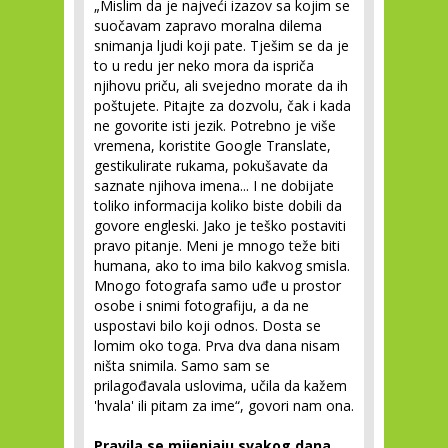
„Mislim da je najveći izazov sa kojim se
suočavam zapravo moralna dilema
snimanja ljudi koji pate. Tješim se da je
to u redu jer neko mora da ispriča
njihovu priču, ali svejedno morate da ih
poštujete. Pitajte za dozvolu, čak i kada
ne govorite isti jezik. Potrebno je više
vremena, koristite Google Translate,
gestikulirate rukama, pokušavate da
saznate njihova imena... I ne dobijate
toliko informacija koliko biste dobili da
govore engleski. Jako je teško postaviti
pravo pitanje. Meni je mnogo teže biti
humana, ako to ima bilo kakvog smisla.
Mnogo fotografa samo uđe u prostor
osobe i snimi fotografiju, a da ne
uspostavi bilo koji odnos. Dosta se
lomim oko toga. Prva dva dana nisam
ništa snimila. Samo sam se
prilagođavala uslovima, učila da kažem
'hvala' ili pitam za ime“, govori nam ona.
Pravila se mijenjaju svakog dana