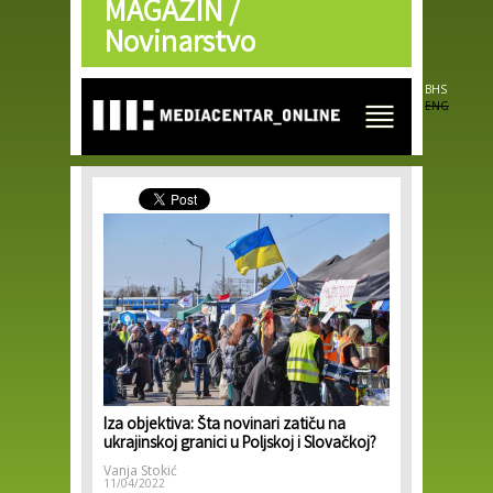
MAGAZIN /
Skip to
main
Novinarstvo
content
BHS
ENG
Iza objektiva: Šta novinari zatiču na
ukrajinskoj granici u Poljskoj i Slovačkoj?
Vanja Stokić
11/04/2022