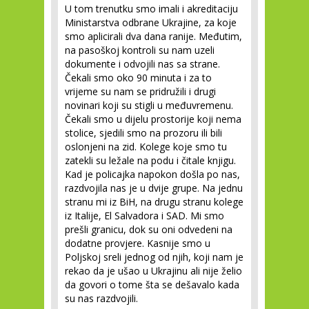
U tom trenutku smo imali i akreditaciju
Ministarstva odbrane Ukrajine, za koje
smo aplicirali dva dana ranije. Međutim,
na pasoškoj kontroli su nam uzeli
dokumente i odvojili nas sa strane.
Čekali smo oko 90 minuta i za to
vrijeme su nam se pridružili i drugi
novinari koji su stigli u međuvremenu.
Čekali smo u dijelu prostorije koji nema
stolice, sjedili smo na prozoru ili bili
oslonjeni na zid. Kolege koje smo tu
zatekli su ležale na podu i čitale knjigu.
Kad je policajka napokon došla po nas,
razdvojila nas je u dvije grupe. Na jednu
stranu mi iz BiH, na drugu stranu kolege
iz Italije, El Salvadora i SAD. Mi smo
prešli granicu, dok su oni odvedeni na
dodatne provjere. Kasnije smo u
Poljskoj sreli jednog od njih, koji nam je
rekao da je ušao u Ukrajinu ali nije želio
da govori o tome šta se dešavalo kada
su nas razdvojili.