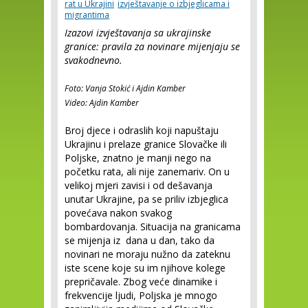
rat u Ukrajini
izvještavanje o izbjeglicama i
migrantima
Izazovi izvještavanja sa ukrajinske
granice: pravila za novinare mijenjaju se
svakodnevno.
Foto: Vanja Stokić i Ajdin Kamber
Video: Ajdin Kamber
Broj djece i odraslih koji napuštaju
Ukrajinu i prelaze granice Slovačke ili
Poljske, znatno je manji nego na
početku rata, ali nije zanemariv. On u
velikoj mjeri zavisi i od dešavanja
unutar Ukrajine, pa se priliv izbjeglica
povećava nakon svakog
bombardovanja. Situacija na granicama
se mijenja iz dana u dan, tako da
novinari ne moraju nužno da zateknu
iste scene koje su im njihove kolege
prepričavale. Zbog veće dinamike i
frekvencije ljudi, Poljska je mnogo