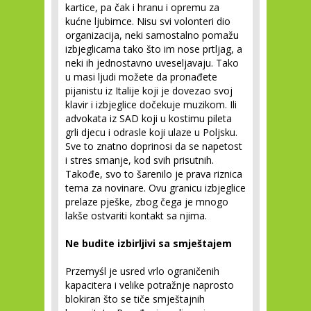
kartice, pa čak i hranu i opremu za
kućne ljubimce. Nisu svi volonteri dio
organizacija, neki samostalno pomažu
izbjeglicama tako što im nose prtljag, a
neki ih jednostavno uveseljavaju. Tako
u masi ljudi možete da pronađete
pijanistu iz Italije koji je dovezao svoj
klavir i izbjeglice dočekuje muzikom. Ili
advokata iz SAD koji u kostimu pileta
grli djecu i odrasle koji ulaze u Poljsku.
Sve to znatno doprinosi da se napetost
i stres smanje, kod svih prisutnih.
Takođe, svo to šarenilo je prava riznica
tema za novinare. Ovu granicu izbjeglice
prelaze pješke, zbog čega je mnogo
lakše ostvariti kontakt sa njima.
Ne budite izbirljivi sa smještajem
Przemyśl je usred vrlo ograničenih
kapacitera i velike potražnje naprosto
blokiran što se tiče smještajnih