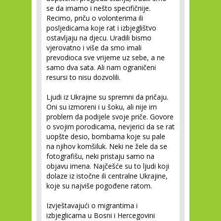
se da imamo i nešto specifičnije.
Recimo, priču o volonterima ili
posljedicama koje rat i izbjeglištvo
ostavljaju na djecu. Uradili bismo
vjerovatno i više da smo imali
prevodioca sve vrijeme uz sebe, a ne
samo dva sata. Ali nam ograničeni
resursi to nisu dozvolili.
Ljudi iz Ukrajine su spremni da pričaju.
Oni su izmoreni i u šoku, ali nije im
problem da podijele svoje priče. Govore
o svojim porodicama, nevjerici da se rat
uopšte desio, bombama koje su pale
na njihov komšiluk. Neki ne žele da se
fotografišu, neki pristaju samo na
objavu imena. Najčešće su to ljudi koji
dolaze iz istočne ili centralne Ukrajine,
koje su najviše pogođene ratom.
Izvještavajući o migrantima i
izbjeglicama u Bosni i Hercegovini