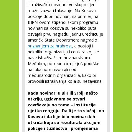
istraživačko novinarstvo skupo i jer
može izazvati talasanje. Na Kosovu
postoje dobri novinari, na primjer, na
BIRN-ovom stipendijskom programu
novinari sa Kosova su nekoliko puta
osvajali prvu nagradu. Jednu urednicu je
američki State Department nagradio
priznanjem za hrabrost
, a postoji i
nekoliko organizacija i centara koji se
bave istraživačkim novinarstvom.
Međutim, potrebno im je još podrške
na lokalnom nivou ali i od
međunarodnih organizacija, kako bi
provodili istraživanja koja su nezavisna.
Kada novinari u BiH ili Srbiji nešto
otkriju, uglavnom se stvari
završavaju na tome – institucije
rijetko reaguju. Da li je to slučaj i na
Kosovu i da li je bilo novinarskih
otkrića koja su rezultirala akcijom
policije i tužilaštva i promjenama