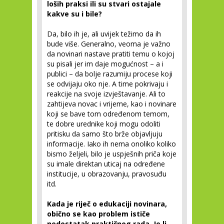
loših praksi ili su stvari ostajale
kakve su i bile?
Da, bilo ih je, ali uvijek težimo da ih
bude više. Generalno, veoma je važno
da novinari nastave pratiti temu o kojoj
su pisali jer im daje mogućnost – a i
publici – da bolje razumiju procese koji
se odvijaju oko nje. A time pokrivaju i
reakcije na svoje izvještavanje. Ali to
zahtijeva novac i vrijeme, kao i novinare
koji se bave tom određenom temom,
te dobre urednike koji mogu odoliti
pritisku da samo što brže objavljuju
informacije. Iako ih nema onoliko koliko
bismo željeli, bilo je uspješnih priča koje
su imale direktan uticaj na određene
institucije, u obrazovanju, pravosuđu
itd.
Kada je riječ o edukaciji novinara,
obično se kao problem ističe
nedostatak praktičnog rada. Je li