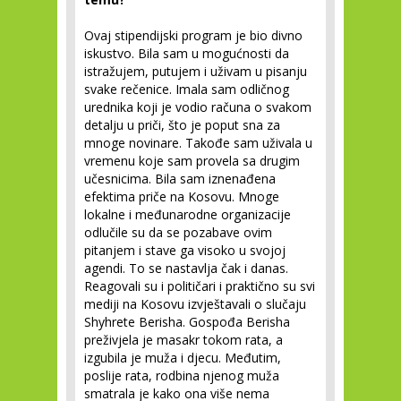
Ovaj stipendijski program je bio divno
iskustvo. Bila sam u mogućnosti da
istražujem, putujem i uživam u pisanju
svake rečenice. Imala sam odličnog
urednika koji je vodio računa o svakom
detalju u priči, što je poput sna za
mnoge novinare. Takođe sam uživala u
vremenu koje sam provela sa drugim
učesnicima. Bila sam iznenađena
efektima priče na Kosovu. Mnoge
lokalne i međunarodne organizacije
odlučile su da se pozabave ovim
pitanjem i stave ga visoko u svojoj
agendi. To se nastavlja čak i danas.
Reagovali su i političari i praktično su svi
mediji na Kosovu izvještavali o slučaju
Shyhrete Berisha. Gospođa Berisha
preživjela je masakr tokom rata, a
izgubila je muža i djecu. Međutim,
poslije rata, rodbina njenog muža
smatrala je kako ona više nema