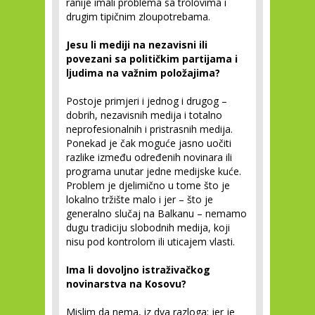
ranije imali problema sa trolovima i
drugim tipičnim zloupotrebama.
Jesu li mediji na nezavisni ili
povezani sa političkim partijama i
ljudima na važnim položajima?
Postoje primjeri i jednog i drugog –
dobrih, nezavisnih medija i totalno
neprofesionalnih i pristrasnih medija.
Ponekad je čak moguće jasno uočiti
razlike između određenih novinara ili
programa unutar jedne medijske kuće.
Problem je djelimično u tome što je
lokalno tržište malo i jer – što je
generalno slučaj na Balkanu – nemamo
dugu tradiciju slobodnih medija, koji
nisu pod kontrolom ili uticajem vlasti.
Ima li dovoljno istraživačkog
novinarstva na Kosovu?
Mislim da nema, iz dva razloga: jer je