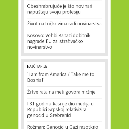
Obeshrabrujuće je što novinari
napuštaju svoju profesiju
Život na točkovima radi novinarstva
Kosovo: Vehbi Kajtazi dobitnik
nagrade EU za istraživačko
novinarstvo
NAJČITANIJE
'I am from America / Take me to
Bosnia!'
Žrtve rata na meti govora mržnje
I 31 godinu kasnije dio medija u
Republici Srpskoj relativizira
genocid u Srebrenici
Rožman: Genocid u Gazi razotkrio