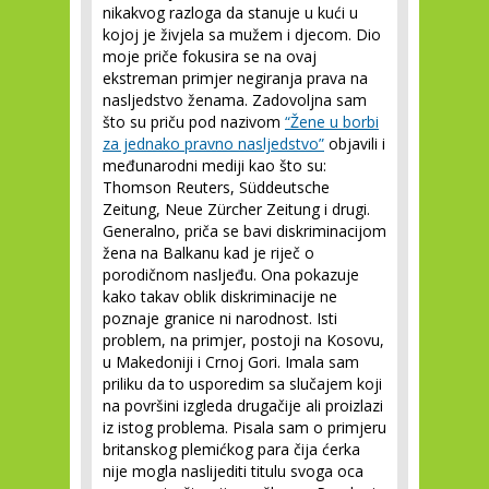
nikakvog razloga da stanuje u kući u
kojoj je živjela sa mužem i djecom. Dio
moje priče fokusira se na ovaj
ekstreman primjer negiranja prava na
nasljedstvo ženama. Zadovoljna sam
što su priču pod nazivom
“Žene u borbi
za jednako pravno nasljedstvo”
objavili i
međunarodni mediji kao što su:
Thomson Reuters, Süddeutsche
Zeitung, Neue Zürcher Zeitung i drugi.
Generalno, priča se bavi diskriminacijom
žena na Balkanu kad je riječ o
porodičnom nasljeđu. Ona pokazuje
kako takav oblik diskriminacije ne
poznaje granice ni narodnost. Isti
problem, na primjer, postoji na Kosovu,
u Makedoniji i Crnoj Gori. Imala sam
priliku da to usporedim sa slučajem koji
na površini izgleda drugačije ali proizlazi
iz istog problema. Pisala sam o primjeru
britanskog plemićkog para čija ćerka
nije mogla naslijediti titulu svoga oca