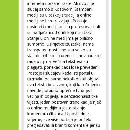
interneta ubrzano raste. Ali ovo nije
slučaj samo s Kosovom. Štampani
mediji su u teškoj situaciji a online
mediji se brzo razvijaju. Postoje
novinari i mediji koji su profesonalni ali
su nadjačani od onih koji nisu takvi.
Stanje u online medijima je prilično
sumorno. Uz rijetke izuzetke, nema
transparentnosti i ne zna se ko su
vlasnici, niti ko su urednici i novinari koji
rade u njima. Većina tekstova su
plagijati, ponekad čak i loše prevedeni.
Postoje i slučajevi kada isti portal u
razmaku od samo nekoliko sati objavi
dva teksta bez izvora, koji kao činjenice
navode potpuno oprečne tvrdnje. I
većina ih objavljuje senzacionalističke
vijesti. Jedan pozitivan trend kad je riječ
o online medijima jeste pitanje
komentara čitalaca. U posljednje
vrijeme, sve više portala je počelo
pregledavati ili braniti komentare jer su