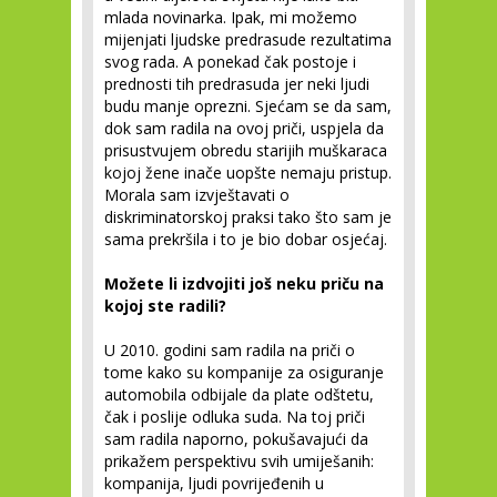
mlada novinarka. Ipak, mi možemo
mijenjati ljudske predrasude rezultatima
svog rada. A ponekad čak postoje i
prednosti tih predrasuda jer neki ljudi
budu manje oprezni. Sjećam se da sam,
dok sam radila na ovoj priči, uspjela da
prisustvujem obredu starijih muškaraca
kojoj žene inače uopšte nemaju pristup.
Morala sam izvještavati o
diskriminatorskoj praksi tako što sam je
sama prekršila i to je bio dobar osjećaj.
Možete li izdvojiti još neku priču na
kojoj ste radili?
U 2010. godini sam radila na priči o
tome kako su kompanije za osiguranje
automobila odbijale da plate odštetu,
čak i poslije odluka suda. Na toj priči
sam radila naporno, pokušavajući da
prikažem perspektivu svih umiješanih:
kompanija, ljudi povrijeđenih u