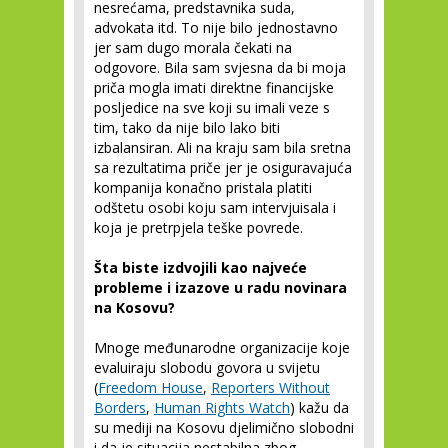
nesrećama, predstavnika suda,
advokata itd. To nije bilo jednostavno
jer sam dugo morala čekati na
odgovore. Bila sam svjesna da bi moja
priča mogla imati direktne financijske
posljedice na sve koji su imali veze s
tim, tako da nije bilo lako biti
izbalansiran. Ali na kraju sam bila sretna
sa rezultatima priče jer je osiguravajuća
kompanija konačno pristala platiti
odštetu osobi koju sam intervjuisala i
koja je pretrpjela teške povrede.
Šta biste izdvojili kao najveće
probleme i izazove u radu novinara
na Kosovu?
Mnoge međunarodne organizacije koje
evaluiraju slobodu govora u svijetu
(
Freedom House
,
Reporters Without
Borders
,
Human Rights Watch
) kažu da
su mediji na Kosovu djelimično slobodni
i da je situacija nestabilna zbog