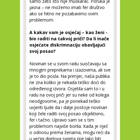
samo zato što nije muškarac. Poruka je
jasna – ne možemo imati fer društvo
ako se hitno ne pozabavimo ovim
problemom.
A kakav vam je osjećaj – kao ženi -
bio raditi na takvoj priči? Da li inače
osjećate diskrimnaciju obavljajući
svoj posao?
Novinari se u svom radu suočavaju sa
mnogim preprekama i izazovima, ali sve
je to dio posla. Na primjer, naša publika
ne zna koliko je nekada teško doći do
određenog izvora. Osjetila sam to i u
radu na ovoj priči jer su neke od kolega
neodgovorne, pa je ponekad teško
uvjeriti ljude da i dalje postoje novinari
koji žele raditi svoj posao objektivno,
fer i tačno. Upravo sam se s tim
problemom najviše borila. Kada je riječ
o odnosu prema ženama, mogu reći da
u većini dijelova svijeta nije lako biti