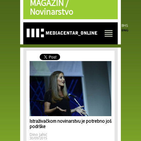
MAGAZIN /
Skip to
main
Novinarstvo
content
BHS
ENG
Istraživačkom novinarstvu je potrebno još
podrške
Dino Jahić
30/09/2015