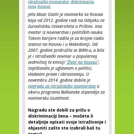
istraživačko novinarstvo
diskriminacija
žena
Kosovo
Jeta Abazi Gashi je novinarka sa Kosova
koja od 2012. godine radi na Odsjeku za
žurnalistiku Univerziteta u Prištini. Ima
master iz novinarstva i političkih nauka.
Tokom karijere radila je za brojne radio
stanice na Kosovu i u Makedoniji. Od
2007. godine pridružila se BIRN-u, a bila
je i istraživački novinar u popularnoj
sedmičnoj tv emisiji
“Život na Kosovu”
.
Izvještavala je uglavnom o politici,
vladavini prava i obrazovanju. U
novembru 2014. godine dobila je
nagradu za istraživačko novinarstvo
u
okviru programa Balkanske stipendije za
novinarsku izuzetnost.
Nagradu ste dobili za priču o
diskriminaciji žena – možete li
detaljnije opisati svoje istraživanje i
objasniti zašto ste izabrali baš tu
temu?