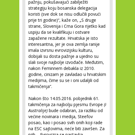
pažnju, pokušavajući zabilježiti
strategiju koju bosanska delegacija
koristi (sve dok se nisu odlučili povući
prije tri godine)“, kaže on, „S druge
strane, Slovenija i Crna Gora rijetko kad
uspiju da se kvalifikuju i ostvare
zapažene rezultate. Hrvatska je isto
interesantna, jer je ova zemlja ranije
imala izvrsnu evrovizijsku kulturu,
dobijali su dosta pažnje a ujedno su
slali svoje najbolje izvođače. Međutim,
nakon Feminnem debakla iz 2010.
godine, cinizam je zavladao u hrvatskim
medijima, čime su se i oni udaljili od
takmičenja“.
Nakon što 14.05.2016. pobjednik 61.
takmičenja za najbolju pjesmu Evrope
(i
Australije)
bude odabran, za razliku od
većine novinara i medija, Steefov
posao, kao i posao svih onih koji rade
na ESC sajtovima, neće biti završen. Za
njih – Evrovizija se nastavlja.