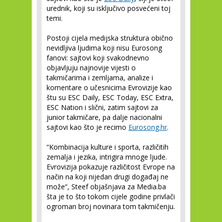
urednik, koji su isključivo posvećeni toj
temi.
Postoji cijela medijska struktura obično
nevidljiva ljudima koji nisu Eurosong
fanovi: sajtovi koji svakodnevno
objavljuju najnovije vijesti o
takmičarima i zemljama, analize i
komentare o učesnicima Evrovizije kao
štu su ESC Daily, ESC Today, ESC Extra,
ESC Nation i slični, zatim sajtovi za
junior takmičare, pa dalje nacionalni
sajtovi kao što je recimo
Eurosong.hr
.
“Kombinacija kulture i sporta, različitih
zemalja i jezika, intrigira mnoge ljude.
Evrovizija pokazuje različitost Evrope na
način na koji nijedan drugi događaj ne
može“, Steef objašnjava za Media.ba
šta je to što tokom cijele godine privlači
ogroman broj novinara tom takmičenju.