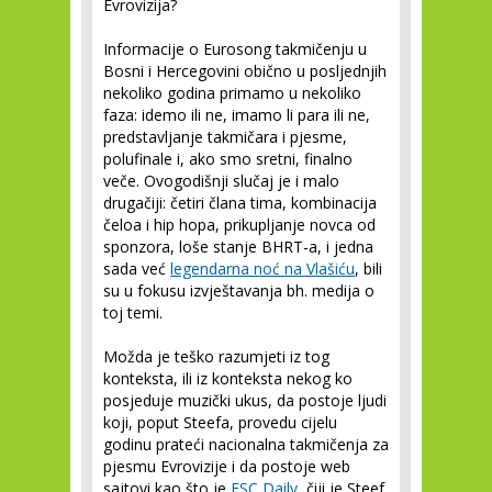
Evrovizija?
Informacije o Eurosong takmičenju u
Bosni i Hercegovini obično u posljednjih
nekoliko godina primamo u nekoliko
faza: idemo ili ne, imamo li para ili ne,
predstavljanje takmičara i pjesme,
polufinale i, ako smo sretni, finalno
veče. Ovogodišnji slučaj je i malo
drugačiji: četiri člana tima, kombinacija
čeloa i hip hopa, prikupljanje novca od
sponzora, loše stanje BHRT-a, i jedna
sada već
legendarna noć na Vlašiću
, bili
su u fokusu izvještavanja bh. medija o
toj temi.
Možda je teško razumjeti iz tog
konteksta, ili iz konteksta nekog ko
posjeduje muzički ukus, da postoje ljudi
koji, poput Steefa, provedu cijelu
godinu prateći nacionalna takmičenja za
pjesmu Evrovizije i da postoje web
sajtovi kao što je
ESC Daily
, čiji je Steef