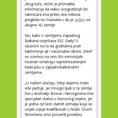
zbog tuče, većini je promakla
informacija da video ovogodišnjih bh.
takmičara ima preko dva miliona
pregleda na Youtubeu i da je
sedmi
od
ukupno 42 zemlje.
No, kako o zemljama Zapadnog
Balkana izvještava ESC Daily? S
obzirom na to da godinama prati
takmičenje ali i nacionalne izbore, Steef
se osvrnuo na ono što evrovizijski
novinari smatraju najinteresantnijim
kada pišu o zapadnobalkanskim
zemljama.
„U našem slučaju, Srbiji dajemo malo
više pažnje, jer mnogo ljudi iz te zemlje
živi u Australiji. Bosna i Hercegovina ima
specijalan status u Eurosong svijetu, jer
je jedna od šest zlatnih zemalja koja se
uvijek uspije kvalifikovati u finale. Ovom
fenomenu smo posvetili posebnu