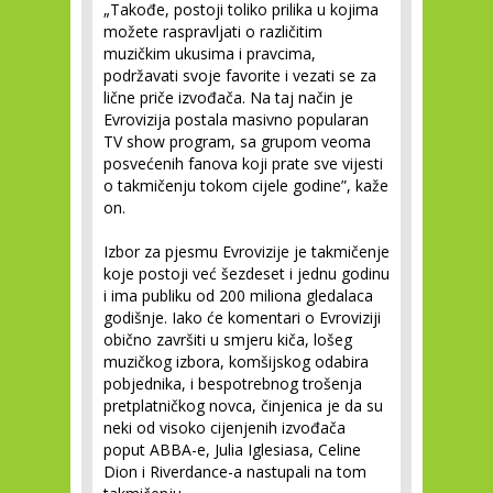
„Takođe, postoji toliko prilika u kojima
možete raspravljati o različitim
muzičkim ukusima i pravcima,
podržavati svoje favorite i vezati se za
lične priče izvođača. Na taj način je
Evrovizija postala masivno popularan
TV show program, sa grupom veoma
posvećenih fanova koji prate sve vijesti
o takmičenju tokom cijele godine”, kaže
on.
Izbor za pjesmu Evrovizije je takmičenje
koje postoji već šezdeset i jednu godinu
i ima publiku od 200 miliona gledalaca
godišnje. Iako će komentari o Evroviziji
obično završiti u smjeru kiča, lošeg
muzičkog izbora, komšijskog odabira
pobjednika, i bespotrebnog trošenja
pretplatničkog novca, činjenica je da su
neki od visoko cijenjenih izvođača
poput ABBA-e, Julia Iglesiasa, Celine
Dion i Riverdance-a nastupali na tom