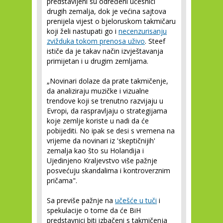
predstavljeni su određeni učesnici
drugih zemalja, dok je većina sajtova
prenijela vijest o bjeloruskom takmičaru
koji želi nastupati go i
necenzurisanju
zvižduka tokom prenosa uživo
. Steef
ističe da je takav način izvještavanja
primijetan i u drugim zemljama.
„Novinari dolaze da prate takmičenje,
da analiziraju muzičke i vizualne
trendove koji se trenutno razvijaju u
Evropi, da raspravljaju o strategijama
koje zemlje koriste u nadi da će
pobijediti. No ipak se desi s vremena na
vrijeme da novinari iz 'skeptičnijih'
zemalja kao što su Holandija i
Ujedinjeno Kraljevstvo više pažnje
posvećuju skandalima i kontroverznim
pričama".
Sa previše pažnje na
učešće u tuči
i
spekulacije o tome da će BiH
predstavnici biti izbačeni s takmičenja