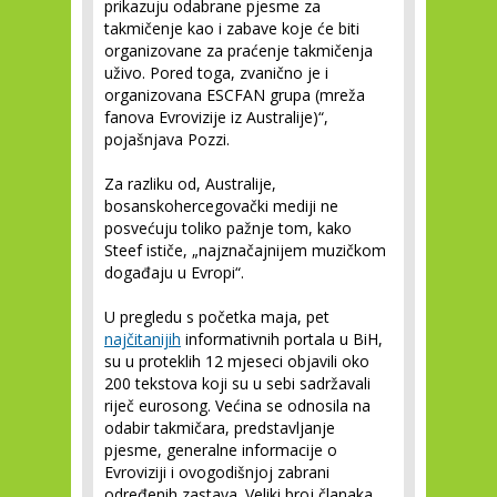
prikazuju odabrane pjesme za
takmičenje kao i zabave koje će biti
organizovane za praćenje takmičenja
uživo. Pored toga, zvanično je i
organizovana ESCFAN grupa (mreža
fanova Evrovizije iz Australije)“,
pojašnjava Pozzi.
Za razliku od, Australije,
bosanskohercegovački mediji ne
posvećuju toliko pažnje tom, kako
Steef ističe, „najznačajnijem muzičkom
događaju u Evropi“.
U pregledu s početka maja, pet
najčitanijih
informativnih
portala u BiH,
su u proteklih 12 mjeseci objavili oko
200 tekstova koji su u sebi sadržavali
riječ eurosong. Većina se odnosila na
odabir takmičara, predstavljanje
pjesme, generalne informacije o
Evroviziji i ovogodišnjoj zabrani
određenih zastava. Veliki broj članaka