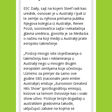
ESC Daily, sajt na kojem Steef radi kao
urednik, osnovan je u Australiji i ljudi iz
te zemlje su njihova primarna publika.
Njegova kolegica iz Australije, Renee
Pozzi, suosnivačica sajta i nekadašnja
glavna urednica, govorila je za Media.ba
o načinu na koji mediji u Australiji prate
evropsko takmičenje.
„Postoji mnogo više izvještavanja o
takmičenju kao i reklamiranja u
Australiji nego u mnogim drugim
evropskim zemljama koje učestvuju.
Uzmimo za primjer da samo ove
godine SBS (nacionalni javni emiter
Australije) emituje „Eurovision Greatest
Hits Show“ (prošlogodišnju emisiju),
kvizove sa temom Evrovizije kao i svaki
show uživo. Postoje brojni događaji u
australskim gradovima takođe,
uključujući zabave na kojima se