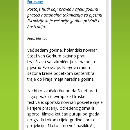
Eurosong
Postoje ljudi koji provedu cijelu godinu
prateći nacionalna takmičenja za pjesmu
Evrovizije koje već dvije godine privlači i
Australiju
.
Foto: bhrt.ba
Već sedam godina, holandski novinar
Steef van Gorkum aktivno prati i
izvještava sa takmičenja za najbolju
pjesmu Evrovizije. Njegova radna
sezona krene početkom septembra i
traje do kraja maja naredne godine.
Ne bi to zvučalo čudno da Steef prati
Ligu prvaka ili evropske filmske
festivale: sportski novinari posvete cijele
karijere praćenju određenog tima ili
sporta, filmski kritičari putuju od grada
do grada tokom cijele godine i prate
projekcije. Na to smo već navikli. Ali,