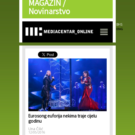
MAGAZIN /
Skip to
main
Novinarstvo
content
BHS
ENG
Eurosong euforija nekima traje cijelu
godinu
Una Čilić
12/05/2016