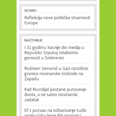
VEZANO
Refleksija nove političke stvarnosti
Evrope
NAJČITANIJE
I 31 godinu kasnije dio medija u
Republici Srpskoj relativizira
genocid u Srebrenici
Rožman: Genocid u Gazi razotkrio
granice novinarske slobode na
Zapadu
Kad Mundijal postane putovanje
života, a ne samo novinarski
zadatak
EFJ pozvao na odbacivanje tužbi
protiv Udruženja BH novinari i