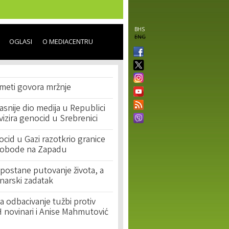
BHS
ENG
OGLASI
O MEDIACENTRU
 meti govora mržnje
asnije dio medija u Republici
ivizira genocid u Srebrenici
cid u Gazi razotkrio granice
lobode na Zapadu
postane putovanje života, a
narski zadatak
 odbacivanje tužbi protiv
 novinari i Anise Mahmutović