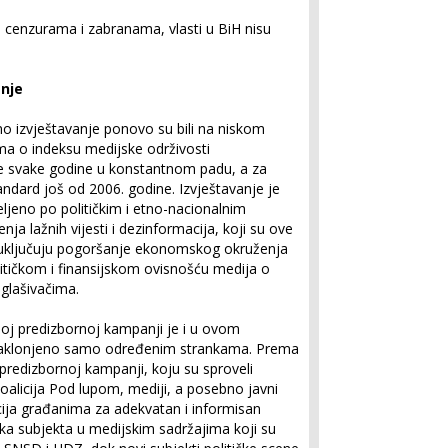
 cenzurama i zabranama, vlasti u BiH nisu
anje
no izvještavanje ponovo su bili na niskom
ma o indeksu medijske održivosti
je svake godine u konstantnom padu, a za
andard još od 2006. godine. Izvještavanje je
eljeno po političkim i etno-nacionalnim
enja lažnih vijesti i dezinformacija, koji su ove
oci uključuju pogoršanje ekonomskog okruženja
itičkom i finansijskom ovisnošću medija o
oglašivačima.
oj predizbornoj kampanji je i u ovom
i naklonjeno samo određenim strankama. Prema
predizbornoj kampanji, koju su sproveli
oalicija Pod lupom, mediji, a posebno javni
acija građanima za adekvatan i informisan
ička subjekta u medijskim sadržajima koji su