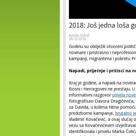
2018: Još jedna loša 
Anida Sokol
28/12/2018
Godinu su obilježili otvoreni političk
novinare i pristrasno i neprofesio
kampanji, migrantima i pokretu P
Napadi, prijetnje i pritisci na 
Kraj je godine, a napadi na novina
Bosni i Hercegovini ne prestaju. U
informativni razgovor
privela novi
fotografisao Davora Dragičevića,
za Davida, u kolima Hitne pomoći.
predizborne kampanje,
brutalno 
Vladimir Kovačević, a ovaj slučaj 
vezu sa Kovačevićevim izvještavan
identifikovala i privelu Marka Ćoli