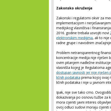
Zakonsko okruženje
Zakonski i regulatorni okvir za me
implementacijom i nerješavanjem b
medijskog vlasništva i finansiranj
2016. godine trebala usvojiti novi
elektronskim medijima
, ali to ni
radne grupe i navodnim značajniji
Problem netransparentnog finansir
koncentracije medija nije riješen
ovim pitanjem nadležne institucije
vlasništa kojeg je Regulatorna age
dostupan javnosti jer nije riješen
ličnih podataka
prema kojoj ovaj r
ličnih podataka i nije u javnom int
Ipak, nije sve tako crno. Ovogodi
dokazivanja po osnovu tužbe za kl
mora cijeniti javni interes objavl
ovoj odluci sudovi moraju cijeniti i