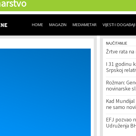
arstvo
Skip to
main
content
HOME
MAGAZIN
MEDIAMETAR
VIJESTI I DOGAĐAJI
NAJČITANIJE
Žrtve rata na
I 31 godinu k
Srpskoj relat
Rožman: Geno
novinarske s
Kad Mundijal 
ne samo novi
EFJ pozvao na
Udruženja BH