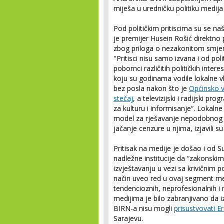
miješa u uredničku politiku medija
Pod političkim pritiscima su se na
je premijer Husein Rošić direktno 
zbog priloga o nezakonitom smjenji
''Pritisci nisu samo izvana i od pol
pobornci različitih političkih interes
koju su godinama vodile lokalne vlas
bez posla nakon što je
Općinsko v
stečaj
, a televizijski i radijski p
za kulturu i informisanje“. Lokalne
model za rješavanje nepodobnog k
jačanje cenzure u njima, izjavili su 
Pritisak na medije je došao i od S
nadležne institucije da “zakonski
izvještavanju u vezi sa krivičnim 
način uveo red u ovaj segment med
tendencioznih, neprofesionalnih i 
medijima je bilo zabranjivano da i
BIRN-a nisu mogli
prisustvovati 
Sarajevu.