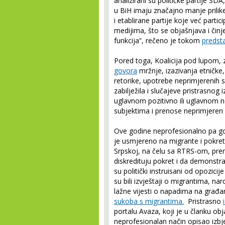
analizirani su političke partije SD
u BiH imaju značajno manje prilike
i etablirane partije koje već partic
medijima, što se objašnjava i činj
funkcija”, rečeno je tokom
predsta
Pored toga, Koalicija pod lupom, z
govora
mržnje, izazivanja etničke, 
retorike, upotrebe neprimjerenih sim
zabilježila i slučajeve pristrasnog
uglavnom pozitivno ili uglavnom n
subjektima i prenose neprimjeren 
Ove godine neprofesionalno pa go
je usmjereno na migrante i pokret 
Srpskoj, na čelu sa RTRS-om, pr
diskredituju pokret i da demonstra
su politički instruisani od opozici
su bili izvještaji o migrantima, nar
lažne vijesti o napadima na građa
sukoba s migrantima.
Pristrasno
portalu Avaza, koji je u članku o
neprofesionalan način opisao izbje