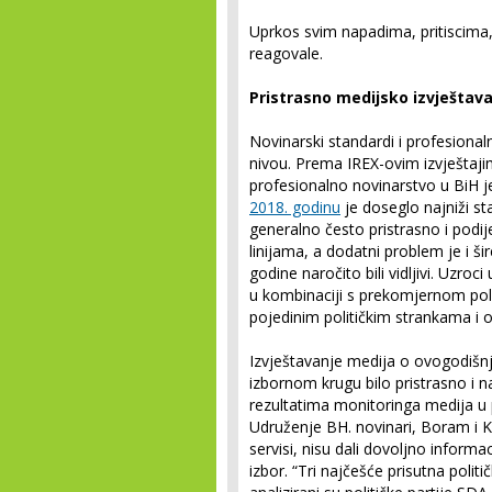
Uprkos svim napadima, pritiscima,
reagovale.
Pristrasno medijsko izvještav
Novinarski standardi i profesional
nivou. Prema IREX-ovim izvještaji
profesionalno novinarstvo u BiH 
2018. godinu
je doseglo najniži st
generalno često pristrasno i podij
linijama, a dodatni problem je i šir
godine naročito bili vidljivi. Uzr
u kombinaciji s prekomjernom pol
pojedinim političkim strankama i 
Izvještavanje medija o ovogodišnj
izbornom krugu bilo pristrasno 
rezultatima monitoringa medija u 
Udruženje BH. novinari, Boram i K
servisi, nisu dali dovoljno inform
izbor. “Tri najčešće prisutna polit