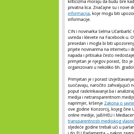
kriticizma moraju da budu šire kad
privatna lica. Značajne su i nove
informacija
, koje mogu biti upozo
informacije.
CIN i novinarka Selma Učanbarlić
uvreda i klevete na Facebook-u. 
presedan i mogla bi biti upozorenj
prijete novinarima na internetu i
napada i pritisaka često nedostaje
primjetan je njegov porast, što je 
organizovani u nekoliko bh. gra
Primjetan je i porast izvještavanj
suočavaju, naročito zahvaljujući
poput raskrinkavanje.ba i analizira
medija i netransparentnom medijsko
naprimjer, kršenje
Zakona o javni
ove godine Konzorcij, kojeg čine 
online medije, JaBIHEU i Mediacent
transparentnosti medijskog vlasniš
sljedeće godine trebali ući u par
i do EU Parlamenta – nakon zagovar