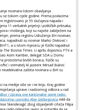
etanje novinara tokom obavljanja
 su se tokom cijele godine. Prema podacima
ni registrovano je 55 slučajeva napada i
ma 11 verbalnih prijetnji i političkih pritisaka,
pora i mobinga, koji su najviše zabilježeni na
rimjer, prema registru Udruženja BH novinari,
aca, napadnuti su novinar Marko Divković i
HT1, a u istom mjesecu je fizički napadnut
ala The Bosnia Times. U aprilu dopisnicu FTV-a
o napao Asim Kamber, delegat SDA u Domu
a protestima bivših boraca, fizički su
oftić i snimatelj Al Jazeere Mirsad Bukvić.
 i neadekvatna zaštita novinara u BiH su
isci na medije više se i ne kriju. Kraj godine
 miješanja uprave i nadzornog odbora u rad
dbor i Uprava ove kantonalne javne radio-
ledaocima i porodici Alije Izetbegovića
rekli da
nise Skenderagić zbog objavljenih crteža Filipa
a radio-televizije javno je potvrdila da se