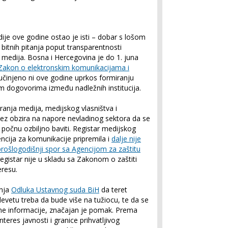
dije ove godine ostao je isti – dobar s lošom
itnih pitanja poput transparentnosti
a medija. Bosna i Hercegovina je do 1. juna
Zakon o elektronskim komunikacijama i
je učinjeno ni ove godine uprkos formiranju
m dogovorima između nadležnih institucija.
anja medija, medijskog vlasništva i
 bez obzira na napore nevladinog sektora da se
 počnu ozbiljno baviti. Registar medijskog
ncija za komunikacije pripremila i
dalje nije
 prošlogodišnji spor sa Agencijom za zaštitu
egistar nije u skladu sa Zakonom o zaštiti
eresu.
šnja
Odluka Ustavnog suda BiH
da teret
evetu treba da bude više na tužiocu, te da se
jene informacije, značajan je pomak. Prema
nteres javnosti i granice prihvatljivog