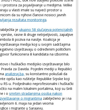
A, SNSD i HDZ, dok novi subjekti političke scene
 i prostora za pojavljivanje u medijima. Velike
ipiraju u vlasti imale su najveći prostor u
enicom da su njihovi članovi nosioci javnih
vljanja rezultata monitoringa
.
abilježila je
ukupno 58 slučajeva potencijalnih
vjerske, rasne ili druge netrpeljivosti, zapaljive
bola ili poziva na nasilje. Koalicija je
 izvještavanja medija koji u svojim sadržajima
egativno izvještavaju o određenim političkim
govor funkcionera ili kandidata na izborima.
tovo i huškačko medijsko izvještavanje bilo
Pravda za Davida. Pojedini mediji u Republici
ema
analiziraj.ba,
su konstantno pokušali da
nte opišu kao rušitelje Republike Srpske koji
je u RS-u. Podjednako neprofesionalni i huškački
očito na malim lokalnim portalima, koji su širili
ne i o
smrtim stradanjima osoba nakon
izvještavanje o migrantima
zabilježeno je i na
bjavljenom 6. maja na jedan veoma
glice i migrante u Sarajevu.