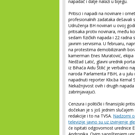
napadač i dalje nalazi u bijegu.
Pritisci i napadi na novinare i om
profesionalnih zadataka dešavali
Udruženja BH novinari u ovoj godi
pritisaka protiv novinara, među koji
sedam fizičkih napada i 22 radna s
javnim servisima. U februaru, nap
na protestima demobiliziranih bor
kamerman Enes Muratović, ekipa B
Nedžad Latić, glavni urednik port
iz Bihaća Aidu Štilić je verbaln
naroda Parlamenta FBiH, a u julu n
napadnuti reporter Klix.ba Kemal S
Nekažnjivost ovih i drugih napada
zabrinjavajući.
Cenzura i politički i finansijski prit
dočekan je s još jednim slučajem
redakcije i to na TVSA.
Nadzorni o
televizije javno su uz izvinjenje g
će ispitati odgovornost urednice E
Andronika. Ovim saopštenjem uprav