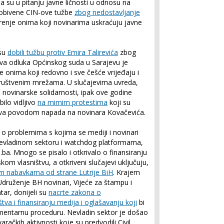
a su u pitanju javne ličnosti u odnosu na
 dobivene CIN-ove tužbe
zbog nedostavljanje
renje onima koji novinarima uskraćuju javne
 su
dobili tužbu protiv Emira Talirevića
zbog
Ova odluka Općinskog suda u Sarajevu je
e onima koji redovno i sve češće vrijeđaju i
 društvenim mrežama. U slučajevima uvreda,
 novinarske solidarnosti, ipak ove godine
bilo vidljivo
na mirnim protestima
koji su
dova povodom napada na novinara Kovačevića.
a o problemima s kojima se mediji i novinari
 nevladinom sektoru i watchdog platformama,
j.ba. Mnogo se pisalo i otkrivalo o finansiranju
m vlasništvu, a otkriveni slučajevi uključuju,
m nabavkama od strane Lutrije BiH
. Krajem
Udruženje BH novinari, Vijeće za štampu i
ar, donijeli su
nacrte zakona o
tva i finansiranju medija i oglašavanju koji
bi
lamentarnu proceduru. Nevladin sektor je došao
ačkih aktivnosti koje su predvodili Civil