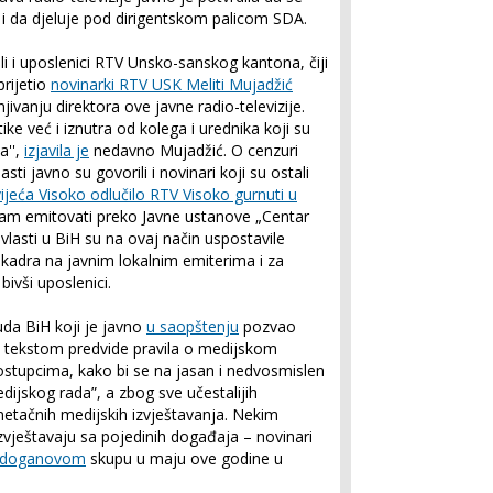
 i da djeluje pod dirigentskom palicom SDA.
šli i uposlenici RTV Unsko-sanskog kantona, čiji
prijetio
novinarki RTV USK Meliti Mujadžić
vanju direktora ove javne radio-televizije.
itike već i iznutra od kolega i urednika koji su
a'',
izjavila je
nedavno Mujadžić. O cenzuri
ti javno su govorili i novinari koji su ostali
ijeća Visoko odlučilo RTV Visoko gurnuti u
rogram emitovati preko Javne ustanove „Centar
 vlasti u BiH su na ovaj način uspostavile
adra na javnim lokalnim emiterima i za
bivši uposlenici.
uda BiH koji je javno
u saopštenju
pozvao
m tekstom predvide pravila o medijskom
postupcima, kako bi se na jasan i nedvosmislen
ijskog rada”, a zbog sve učestalijih
netačnih medijskih izvještavanja. Nekim
zvještavaju sa pojedinih događaja – novinari
Erdoganovom
skupu u maju ove godine u