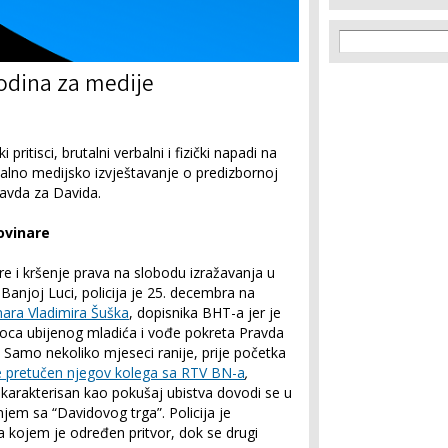
Search f
Search
godina za medije
i pritisci, brutalni verbalni i fizički napadi na
nalno medijsko izvještavanje o predizbornoj
ravda za Davida.
novinare
re i kršenje prava na slobodu izražavanja u
 Banjoj Luci, policija je 25. decembra na
nara Vladimira Šuška
, dopisnika BHT-a jer je
 oca ubijenog mladića i vođe pokreta Pravda
 Samo nekoliko mjeseci ranije, prije početka
je pretučen njegov kolega sa RTV BN-a
,
okarakterisan kao pokušaj ubistva dovodi se u
jem sa “Davidovog trga”. Policija je
ća kojem je određen pritvor, dok se drugi