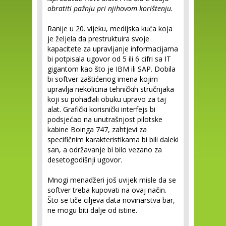
obratiti pažnju pri njihovom korištenju.
Ranije u 20. vijeku, medijska kuća koja
je željela da prestruktuira svoje
kapacitete za upravljanje informacijama
bi potpisala ugovor od 5 ili 6 cifri sa IT
gigantom kao što je IBM ili SAP. Dobila
bi softver zaštićenog imena kojim
upravlja nekolicina tehničkih stručnjaka
koji su pohađali obuku upravo za taj
alat. Grafički korisnički interfejs bi
podsjećao na unutrašnjost pilotske
kabine Boinga 747, zahtjevi za
specifičnim karakteristikama bi bili daleki
san, a održavanje bi bilo vezano za
desetogodišnji ugovor.
Mnogi menadžeri još uvijek misle da se
softver treba kupovati na ovaj način.
Što se tiče ciljeva data novinarstva bar,
ne mogu biti dalje od istine.