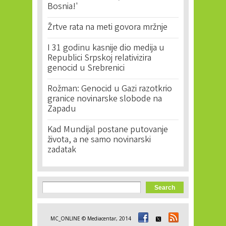
Bosnia!'
Žrtve rata na meti govora mržnje
I 31 godinu kasnije dio medija u
Republici Srpskoj relativizira
genocid u Srebrenici
Rožman: Genocid u Gazi razotkrio
granice novinarske slobode na
Zapadu
Kad Mundijal postane putovanje
života, a ne samo novinarski
zadatak
Search form
Search
MC_ONLINE © Mediacentar, 2014