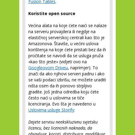
Fusion Tables
.
Koristite open source
Većina alata na koje ćete naići se nalaze
na serveru provajdera ili negdje na
elastičnoj serverskoj centrali kao što je
Amazonova. Štaviše, u većini uslova
korištenja na koje ćete pristati bez da ih
pročitate se navodi da se usluga pruža
«kao što jeste» (vidjeti ovo na
Googleovom Driveu
, naprimjer). To
znači da ako njihovi serveri padnu i ako
se vaši podaci izbrišu, ne možete uraditi
ništa osim da ih ponovo strpljivo
gradite. Još jedna odredba koju ćete
često naći u uslovima se tiče
licenciranja. Evo šta je navedeno u
Uslovima usluge Storify
:
Dajete servisu neekskluzivnu svjetsku
licencu, bez licencnih naknada, da
objavljuje, koristi, distribuira, modifikuje