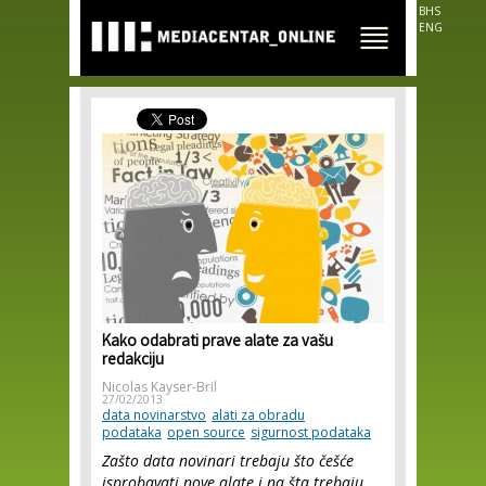
Skip to
BHS
main
ENG
content
Kako odabrati prave alate za vašu
redakciju
Nicolas Kayser-Bril
27/02/2013
data novinarstvo
alati za obradu
podataka
open source
sigurnost podataka
Zašto data novinari trebaju što češće
isprobavati nove alate i na šta trebaju