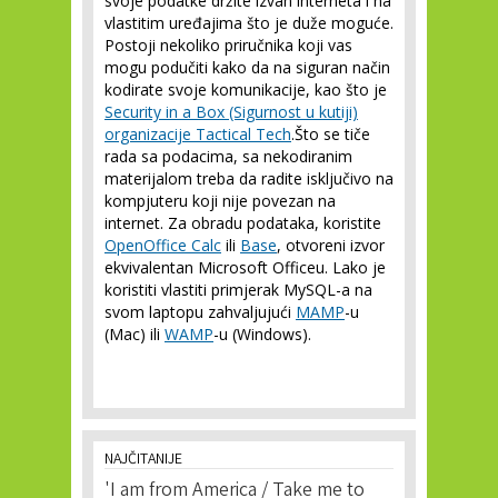
svoje podatke držite izvan interneta i na
vlastitim uređajima što je duže moguće.
Postoji nekoliko priručnika koji vas
mogu podučiti kako da na siguran način
kodirate svoje komunikacije, kao što je
Security in a Box (Sigurnost u kutiji)
organizacije Tactical Tech
.Što se tiče
rada sa podacima, sa nekodiranim
materijalom treba da radite isključivo na
kompjuteru koji nije povezan na
internet. Za obradu podataka, koristite
OpenOffice Calc
ili
Base
, otvoreni izvor
ekvivalentan Microsoft Officeu. Lako je
koristiti vlastiti primjerak MySQL-a na
svom laptopu zahvaljujući
MAMP
-u
(Mac) ili
WAMP
-u (Windows).
NAJČITANIJE
'I am from America / Take me to