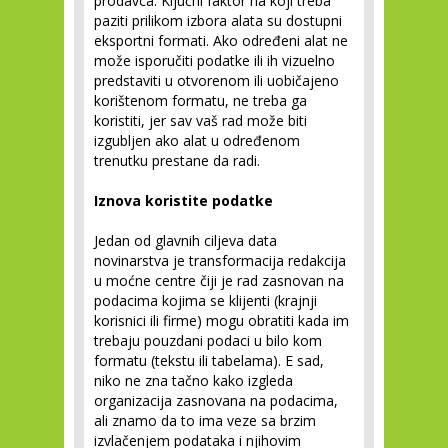
prodavca. Ključni faktor na koji treba
paziti prilikom izbora alata su dostupni
eksportni formati. Ako određeni alat ne
može isporučiti podatke ili ih vizuelno
predstaviti u otvorenom ili uobičajeno
korištenom formatu, ne treba ga
koristiti, jer sav vaš rad može biti
izgubljen ako alat u određenom
trenutku prestane da radi.
Iznova koristite podatke
Jedan od glavnih ciljeva data
novinarstva je transformacija redakcija
u moćne centre čiji je rad zasnovan na
podacima kojima se klijenti (krajnji
korisnici ili firme) mogu obratiti kada im
trebaju pouzdani podaci u bilo kom
formatu (tekstu ili tabelama). E sad,
niko ne zna tačno kako izgleda
organizacija zasnovana na podacima,
ali znamo da to ima veze sa brzim
izvlačenjem podataka i njihovim