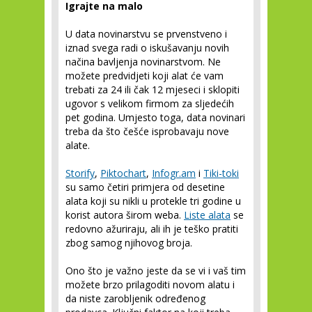
Igrajte na malo
U data novinarstvu se prvenstveno i
iznad svega radi o iskušavanju novih
načina bavljenja novinarstvom. Ne
možete predvidjeti koji alat će vam
trebati za 24 ili čak 12 mjeseci i sklopiti
ugovor s velikom firmom za sljedećih
pet godina. Umjesto toga, data novinari
treba da što češće isprobavaju nove
alate.
Storify
,
Piktochart
,
Infogr.am
i
Tiki-toki
su samo četiri primjera od desetine
alata koji su nikli u protekle tri godine u
korist autora širom weba.
Liste alata
se
redovno ažuriraju, ali ih je teško pratiti
zbog samog njihovog broja.
Ono što je važno jeste da se vi i vaš tim
možete brzo prilagoditi novom alatu i
da niste zarobljenik određenog