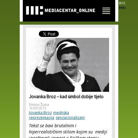
Skip to
BHS
main
ENG
content
Jovanka Broz – kad simbol dobije tijelo
Emina Žuna
16/09/2013
Jovanka Broz
medijska
reprezentacija
senzacionalizam
Tekst se bavi brutalnim i
hiperrealističnim stilom kojim su mediji
izvještavali javnost o fizičkom stanju