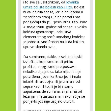
i to sve sa uskličnikom, da
Jovanka
umire od iste bolesti kao i Tito
. Bolest
bi valjda bila sepsa, jer je dovezena u
'septičnom stanju', a na portalu nas
podsjećaju da je i ‘Josip Broz Tito umro
4. maja 1980. godine od sepse'. Ovolika
količina ignorancije i odsustva
elementarnog profesionalnog kodeksa
je jednostavno frapantna ili da kažem,
upravo skandalozna.
Da sumiramo, dakle, iz svih medijskih
izvještaja koje smo imali priliku
pročitati, mogli smo pretpostaviti
nekoliko dijagnoza, iako nijedna nije
potvrđena. Jovanka Broz je, ili imala
infarkt, ili rak dojke, ili je umirala od
sepse kao i Tito, ili je bila samo
zapuštena, dehidrirana, s ranama od
ležanja i metastaziranim rakom čije se
porijeklo još nije uspjelo utvrditi.