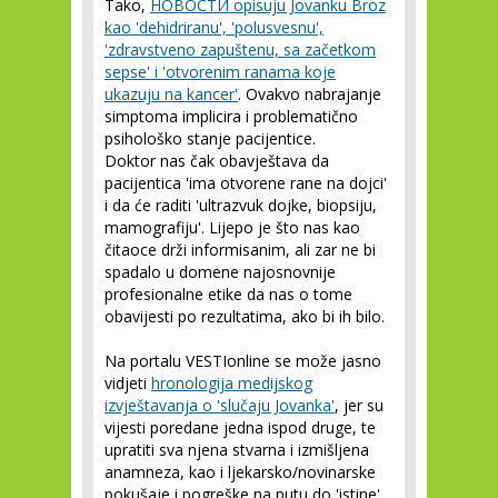
Tako,
НОВОСТИ opisuju Jovanku Broz
kao 'dehidriranu', 'polusvesnu',
'zdravstveno zapuštenu, sa začetkom
sepse' i 'otvorenim ranama koje
ukazuju na kancer'
. Ovakvo nabrajanje
simptoma implicira i problematično
psihološko stanje pacijentice.
Doktor nas čak obavještava da
pacijentica 'ima otvorene rane na dojci'
i da će raditi 'ultrazvuk dojke, biopsiju,
mamografiju'. Lijepo je što nas kao
čitaoce drži informisanim, ali zar ne bi
spadalo u domene najosnovnije
profesionalne etike da nas o tome
obavijesti po rezultatima, ako bi ih bilo.
Na portalu VESTIonline se može jasno
vidjeti
hronologija medijskog
izvještavanja o 'slučaju Jovanka'
, jer su
vijesti poredane jedna ispod druge, te
upratiti sva njena stvarna i izmišljena
anamneza, kao i ljekarsko/novinarske
pokušaje i pogreške na putu do 'istine'.