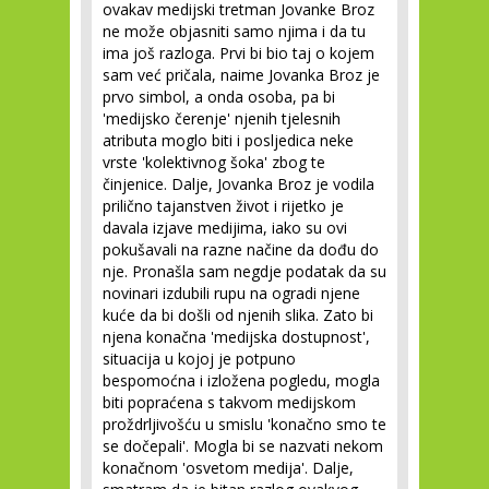
ovakav medijski tretman Jovanke Broz
ne može objasniti samo njima i da tu
ima još razloga. Prvi bi bio taj o kojem
sam već pričala, naime Jovanka Broz je
prvo simbol, a onda osoba, pa bi
'medijsko čerenje' njenih tjelesnih
atributa moglo biti i posljedica neke
vrste 'kolektivnog šoka' zbog te
činjenice. Dalje, Jovanka Broz je vodila
prilično tajanstven život i rijetko je
davala izjave medijima, iako su ovi
pokušavali na razne načine da dođu do
nje. Pronašla sam negdje podatak da su
novinari izdubili rupu na ogradi njene
kuće da bi došli od njenih slika. Zato bi
njena konačna 'medijska dostupnost',
situacija u kojoj je potpuno
bespomoćna i izložena pogledu, mogla
biti popraćena s takvom medijskom
proždrljivošću u smislu 'konačno smo te
se dočepali'. Mogla bi se nazvati nekom
konačnom 'osvetom medija'. Dalje,