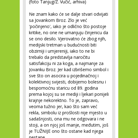
(foto Tanjug/Ž. Vučić, arhiva)
Ne znam kako će se dalje stvari odvijati
sa Jovankom Broz. Zlo je već
'počinjeno', iako je odlično što postoje
kritike, no one ne umanjuju činjenicu da
se ono desilo. Vjerovatno će zbog njih,
medijski tretman u budućnosti biti
obzirniji i umjereniji, iako to ne bi
trebalo da predstavlja naročitu
satisfakciju ni za koga, a najmanje za
Jovanku Broz. Jer kad izbrišemo simbol i
sve što on asocira u pojedinačnoj i
kolektivnoj svijesti, dobijemo bolesnu i
bespomoćnu staricu od 89. godina
prema kojoj su se mediji i ljekari ponijeli
krajnje nekorektno. To je, zapravo,
veoma tužno jer, kao što sam već
rekla, simbolu iz prošlosti nije mjesto u
sadašnjosti, ona mu ne odgovara i ne
stoji, a on njoj još manje, međutim, još
je TUŽNIJE ono što ostane kad njega
nestane.