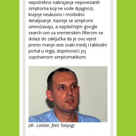
nepotrebno nabrajanje nepovezanih
simptoma koji ne vode dijagnozi,
krajnje neukusno i morbidno
detaljisanje. Kasnije se simptomi
umnožavaju, a najobičnijim google
search-om sa vremenskim filterom se
dolazi do zaključka da je ovu vijest
prenio manje-vise svaki medij i tabloidni
portal u regiji, doprinoseći joj
sopstvenom simptomatikom.
(dr. Lončar, foto Tanjug)