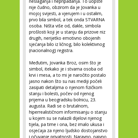
neslaganja i nepripadanja. To uopšte
nije čudno, obzirom da je Jovanka u
mojoj svijesti, a vjerujem i u ostalim,
prvo bila simbol, a tek onda STVARNA
osoba. Ništa više od, dakle, simbola
prošlosti koji je u stanju da prizove niz
drugih, nerijetko emotivno obojenih
sjećanja bilo iz ličnog, bilo kolektivnog
(nacionalnog) registra.
Međutim, Jovanka Broz, osim što je
simbol, itekako je i stvarna osoba od
krvi i mesa, a to mi je naročito postalo
jasno nakon što su nas mediji počeli
zasipati detaljima o njenom fizičkom
stanju i bolesti, počev od njenog
prijema u beogradsku bolnicu, 23.
augusta. Radi se o brutalnom,
hiperrealističnom informisanju o stanju
u kojem su se nalazili dijelovi njenog
tijela, pa time i ona, bez imalo ukusa i
osjećaja za njeno ljudsko dostojanstvo
i očuvanje privatnosti. Naravno, naivno