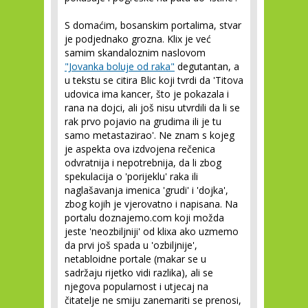
S domaćim, bosanskim portalima, stvar
je podjednako grozna. Klix je već
samim skandaloznim naslovom
"Jovanka boluje od raka"
degutantan, a
u tekstu se citira Blic koji tvrdi da 'Titova
udovica ima kancer, što je pokazala i
rana na dojci, ali još nisu utvrdili da li se
rak prvo pojavio na grudima ili je tu
samo metastazirao'. Ne znam s kojeg
je aspekta ova izdvojena rečenica
odvratnija i nepotrebnija, da li zbog
spekulacija o 'porijeklu' raka ili
naglašavanja imenica 'grudi' i 'dojka',
zbog kojih je vjerovatno i napisana. Na
portalu doznajemo.com koji možda
jeste 'neozbiljniji' od klixa ako uzmemo
da prvi još spada u 'ozbiljnije',
netabloidne portale (makar se u
sadržaju rijetko vidi razlika), ali se
njegova popularnost i utjecaj na
čitatelje ne smiju zanemariti se prenosi,