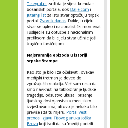
Telegraf.rs
tvrdi da je vijest krenula s
bosanskih portala, dok
Dalje.com
i
Jutarnji list
za istu stvar optužuju 'srpski
portal'
Zvornik danas
. Dakle, u cijelu
stvar se upleo i nacionalistički momenat
i uslijedile su optužbe s nacionalnim
prefiksom da bi cijelu stvar učinile još
tragično farsičnijom.
Najsramnija epizoda u istoriji
srpske štampe
Kao što je bilo i za očekivati, ovakav
medijski tretman je doveo do
zgražajućih reakcija. Već sam rekla da
smo naviknuti na tabloiziranje ljudske
tragedije, odsustvo ukusa i brisanje
ljudskog dostojanstva u medijskim
izvještavanjima, ali ovo je nekako bilo
previše i za tu mjeru.
Portal Vesti
prenosi izjavu Titovog unuka Joška
Broza
koji tvrdi da su 'mediji ponizili