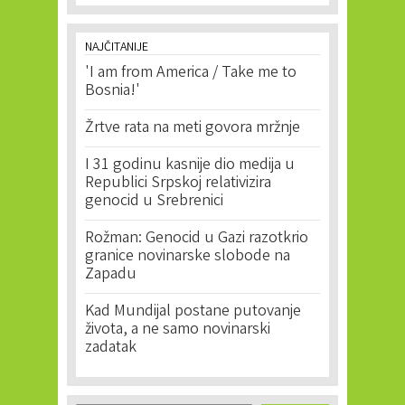
NAJČITANIJE
'I am from America / Take me to
Bosnia!'
Žrtve rata na meti govora mržnje
I 31 godinu kasnije dio medija u
Republici Srpskoj relativizira
genocid u Srebrenici
Rožman: Genocid u Gazi razotkrio
granice novinarske slobode na
Zapadu
Kad Mundijal postane putovanje
života, a ne samo novinarski
zadatak