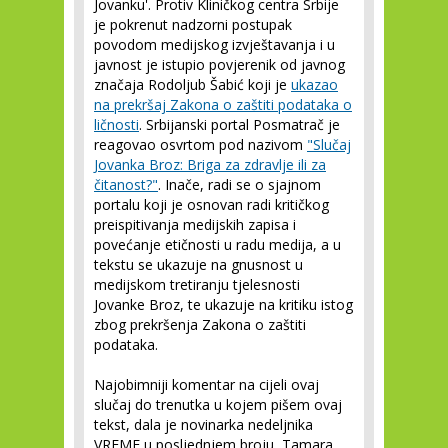
Jovanku'. Protiv Kliničkog centra Srbije
je pokrenut nadzorni postupak
povodom medijskog izvještavanja i u
javnost je istupio povjerenik od javnog
značaja Rodoljub Šabić koji je
ukazao
na prekršaj Zakona o zaštiti podataka o
ličnosti
. Srbijanski portal Posmatrač je
reagovao osvrtom pod nazivom
"Slučaj
Jovanka Broz: Briga za zdravlje ili za
čitanost?"
. Inače, radi se o sjajnom
portalu koji je osnovan radi kritičkog
preispitivanja medijskih zapisa i
povećanje etičnosti u radu medija, a u
tekstu se ukazuje na gnusnost u
medijskom tretiranju tjelesnosti
Jovanke Broz, te ukazuje na kritiku istog
zbog prekršenja Zakona o zaštiti
podataka.
Najobimniji komentar na cijeli ovaj
slučaj do trenutka u kojem pišem ovaj
tekst, dala je novinarka nedeljnika
VREME u posljednjem broju, Tamara