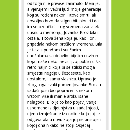
od toga nije previše zanimalo. Meni je,
a vjerujem i većini ljudi moje generacije
koji su rođeni nakon Titove smrti, ali
dovoljno brzo da stignu biti pioniri i da
im se označitelji tog vremena zauvijek
utisnu u memoriju, Jovanka Broz bila i
ostala, Titova žena koja je, kao i on,
pripadala nekom prošlom vremenu. Bila
je teta s punđom i sunčanim
naočalama sa debelim bijelim okvirom
koja maše nekoj nevidljivoj publici u šik
retro haljinici koja bi se stilski mogla
smjestiti negdje u šezdesete, kao
uostalom, i sama vlasnica. Upravo je
zbog toga svaki pomen Jovanke Broz u
sadašnjosti bio popraćen s nekom
vrstom više ili manje artikulisane
nelagode. Bilo je to kao pojavljivanje
uspomene iz djetinjstva u sadašnjosti,
njeno izmještanje iz okoline koja joj je
odgovarala u novu koja joj ne pristaje i
kojoj ona nikako ne stoji. Osjećaj