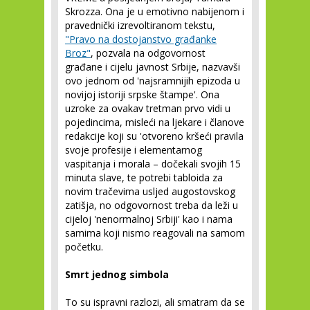
Skrozza. Ona je u emotivno nabijenom i
pravednički izrevoltiranom tekstu,
"Pravo na dostojanstvo građanke
Broz"
, pozvala na odgovornost
građane i cijelu javnost Srbije, nazvavši
ovo jednom od 'najsramnijih epizoda u
novijoj istoriji srpske štampe'. Ona
uzroke za ovakav tretman prvo vidi u
pojedincima, misleći na ljekare i članove
redakcije koji su 'otvoreno kršeći pravila
svoje profesije i elementarnog
vaspitanja i morala – dočekali svojih 15
minuta slave, te potrebi tabloida za
novim tračevima usljed augostovskog
zatišja, no odgovornost treba da leži u
cijeloj 'nenormalnoj Srbiji' kao i nama
samima koji nismo reagovali na samom
početku.
Smrt jednog simbola
To su ispravni razlozi, ali smatram da se