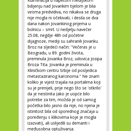
Kulminacija u napetom medijskom
bdijenju nad Jovankim tijelom je bila
veoma predvidiva, no nikakva se druga
nije mogla ni očekivati, i desila se dva
dana nakon Jovankinog prijema u
bolnicu – smrt. U nedjelju navečer
25.08, negdje 48h od početne
dijagnoze, mediji su sahranili Jovanku
Broz na sljedeći način: ''Večeras je u
Beogradu, u 89. godini života,
preminula Jovanka Broz, udovica Josipa
Broza Tita. Jovanka je preminula u
Kliničkom centru Srbije od posljedica
metastaziranog karcinoma." Ne znam
koliko je vijest trajala na portalima koji
su je prenijeli, prije nego što se 'otkrilo'
da je neistinita (ako je uopće bilo
potrebe za tim, možda je od samog
početka bilo jasno da nije, no njena je
istinitost bila od sporednog značaja u
poređenju s klikovima koje je mogla
izazvati), ali uslijedili su demanti i
međusobna optuživanja.