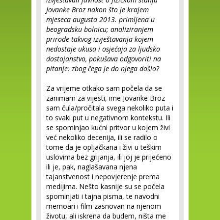
Jovanke Broz nakon što je krajem
mjeseca augusta 2013. primljena u
beogradsku bolnicu; analiziranjem
prirode takvog izvještavanja kojem
nedostaje ukusa i osjećaja za ljudsko
dostojanstvo, pokušava odgovoriti na
pitanje: zbog čega je do njega došlo?
Za vrijeme otkako sam počela da se
zanimam za vijesti, ime Jovanke Broz
sam čula/pročitala svega nekoliko puta i
to svaki put u negativnom kontekstu. Ili
se spominjao kućni pritvor u kojem živi
već nekoliko decenija, ili se radilo o
tome da je opljačkana i živi u teškim
uslovima bez grijanja, ili joj je prijećeno
ili je, pak, naglašavana njena
tajanstvenost i nepovjerenje prema
medijima. Nešto kasnije su se počela
spominjati i tajna pisma, te navodni
memoari i film zasnovan na njenom
životu, ali iskrena da budem, ništa me