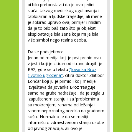
bi bilo pretpostaviti da je ovo jedini
slučaj takvog medijskog ogoljavanja i
tabloiziranja ljudske tragedije, ali mene
je šokirao upravo ovaj primjer i mislim
da je to bilo baš zato što je objekat
eksploatacije bila žena koja mi je bila
više simbol nego realna osoba.
Da se podsjetimo:
Jedan od medija koji je prvi prenio ovu
vijest i koji je citiran od strane drugih je
B92, gdje se u tekstu
"Jovanka Broz
životno ugrožena"
, citira doktor Zlatibor
Lončar koji ju je primio i koji medije
izvještava da Jovanka Broz 'reaguje
samo na grube nadražaje', da je stigla u
'zapuštenom stanju' i sa 'problemima
sa mokrenjem, ranama od ležanja i
ranom nepoznatog porekla na grudnom
košu.' Normalno je da se mediji
informišu o zdravstvenom stanju osobe
od javnog značaja, ali ovo je