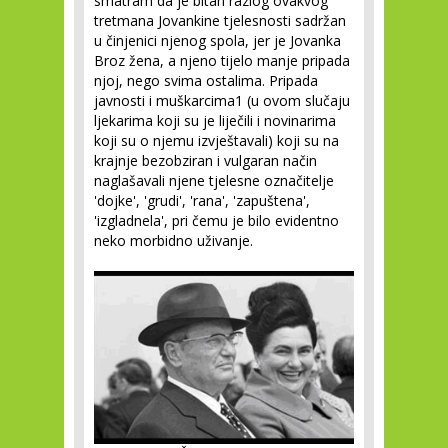
smatram da je bitan razlog ovakvog
tretmana Jovankine tjelesnosti sadržan
u činjenici njenog spola, jer je Jovanka
Broz žena, a njeno tijelo manje pripada
njoj, nego svima ostalima. Pripada
javnosti i muškarcima
1
(u ovom slučaju
ljekarima koji su je liječili i novinarima
koji su o njemu izvještavali) koji su na
krajnje bezobziran i vulgaran način
naglašavali njene tjelesne označitelje
'dojke', 'grudi', 'rana', 'zapuštena',
'izgladnela', pri čemu je bilo evidentno
neko morbidno uživanje.