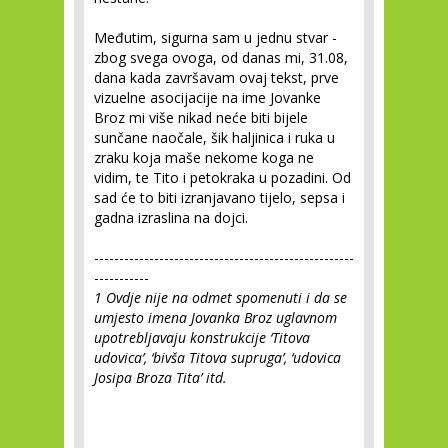
Međutim, sigurna sam u jednu stvar -
zbog svega ovoga, od danas mi, 31.08,
dana kada završavam ovaj tekst, prve
vizuelne asocijacije na ime Jovanke
Broz mi više nikad neće biti bijele
sunčane naočale, šik haljinica i ruka u
zraku koja maše nekome koga ne
vidim, te Tito i petokraka u pozadini. Od
sad će to biti izranjavano tijelo, sepsa i
gadna izraslina na dojci.
----------------------------------------------------
-----------
1
Ovdje nije na odmet spomenuti i da se
umjesto imena Jovanka Broz uglavnom
upotrebljavaju konstrukcije ‘Titova
udovica’, ‘bivša Titova supruga’, ‘udovica
Josipa Broza Tita’ itd.