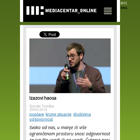
Skip to
BHS
main
ENG
content
Izazovi haosa
Goran Tomka
29/05/2014
poplave
krizne situacije
društvena
odgovornost
Svako od nas, u manje ili više
ograničenom prostoru snosi odgovornost
za sve što uradi ili ne uradi. Ćutanje nosi