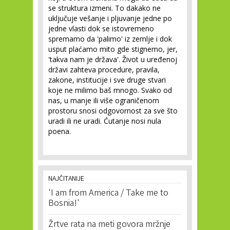
se struktura izmeni. To dakako ne
uključuje vešanje i pljuvanje jedne po
jedne vlasti dok se istovremeno
spremamo da 'palimo' iz zemlje i dok
usput plaćamo mito gde stignemo, jer,
'takva nam je država'. Život u uređenoj
državi zahteva procedure, pravila,
zakone, institucije i sve druge stvari
koje ne milimo baš mnogo. Svako od
nas, u manje ili više ograničenom
prostoru snosi odgovornost za sve što
uradi ili ne uradi. Ćutanje nosi nula
poena.
NAJČITANIJE
'I am from America / Take me to
Bosnia!'
Žrtve rata na meti govora mržnje