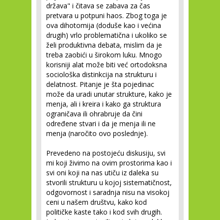
država" i čitava se zabava za čas
pretvara u potpuni haos. Zbog toga je
ova dihotomija (doduše kao i većina
drugih) vrlo problematična i ukoliko se
želi produktivna debata, mislim da je
treba zaobići u širokom luku. Mnogo
korisniji alat može biti već ortodoksna
sociološka distinkcija na strukturu i
delatnost. Pitanje je šta pojedinac
može da uradi unutar strukture, kako je
menja, ali i kreira i kako ga struktura
ograničava ili ohrabruje da čini
određene stvari i da je menja ili ne
menja (naročito ovo poslednje).
Prevedeno na postojeću diskusiju, svi
mi koji živimo na ovim prostorima kao i
svi oni koji na nas utiču iz daleka su
stvorili strukturu u kojoj sistematičnost,
odgovornost i saradnja nisu na visokoj
ceni u našem društvu, kako kod
političke kaste tako i kod svih drugih.