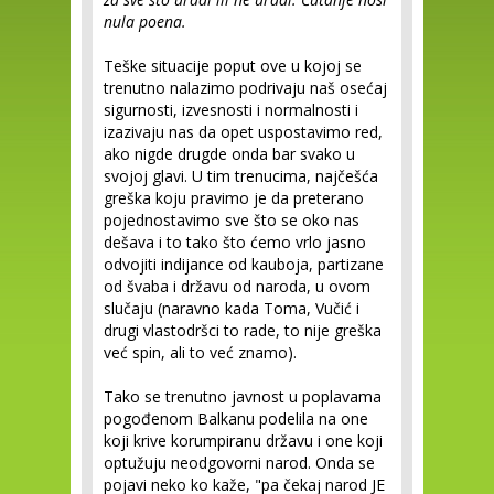
nula poena.
Teške situacije poput ove u kojoj se
trenutno nalazimo podrivaju naš osećaj
sigurnosti, izvesnosti i normalnosti i
izazivaju nas da opet uspostavimo red,
ako nigde drugde onda bar svako u
svojoj glavi. U tim trenucima, najčešća
greška koju pravimo je da preterano
pojednostavimo sve što se oko nas
dešava i to tako što ćemo vrlo jasno
odvojiti indijance od kauboja, partizane
od švaba i državu od naroda, u ovom
slučaju (naravno kada Toma, Vučić i
drugi vlastodršci to rade, to nije greška
već spin, ali to već znamo).
Tako se trenutno javnost u poplavama
pogođenom Balkanu podelila na one
koji krive korumpiranu državu i one koji
optužuju neodgovorni narod. Onda se
pojavi neko ko kaže, "pa čekaj narod JE