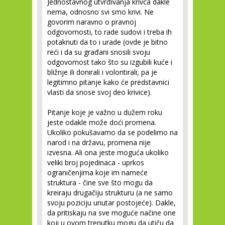
Jednostavnog utvrđivanja krivca dakle
nema, odnosno svi smo krivi. Ne
govorim naravno o pravnoj
odgovornosti, to rade sudovi i treba ih
potaknuti da to i urade (ovde je bitno
reći i da su građani snosili svoju
odgovornost tako što su izgubili kuće i
bližnje ili donirali i volontirali, pa je
legitimno pitanje kako će predstavnici
vlasti da snose svoj deo krivice).
Pitanje koje je važno u dužem roku
jeste odakle može doći promena.
Ukoliko pokušavamo da se podelimo na
narod i na državu, promena nije
izvesna. Ali ona jeste moguća ukoliko
veliki broj pojedinaca - uprkos
ograničenjima koje im nameće
struktura - čine sve što mogu da
kreiraju drugačiju strukturu (a ne samo
svoju poziciju unutar postojeće). Dakle,
da pritiskaju na sve moguće načine one
koji u ovom trenutku mogu da utiču da