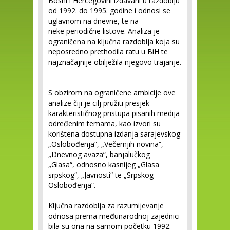
Bosni i Hercegovini izdavani u razdoblju
od 1992. do 1995. godine i odnosi se
uglavnom na dnevne, te na
neke periodične listove. Analiza je
ograničena na ključna razdoblja koja su
neposredno prethodila ratu u BiH te
najznačajnije obilježila njegovo trajanje.
S obzirom na ograničene ambicije ove
analize čiji je cilj pružiti presjek
karakterističnog pristupa pisanih medija
određenim temama, kao izvori su
korištena dostupna izdanja sarajevskog
„Oslobođenja“, „Večernjih novina“,
„Dnevnog avaza“, banjalučkog
„Glasa“, odnosno kasnijeg „Glasa
srpskog“, „Javnosti“ te „Srpskog
Oslobođenja“.
Ključna razdoblja za razumijevanje
odnosa prema međunarodnoj zajednici
bila su ona na samom početku 1992.