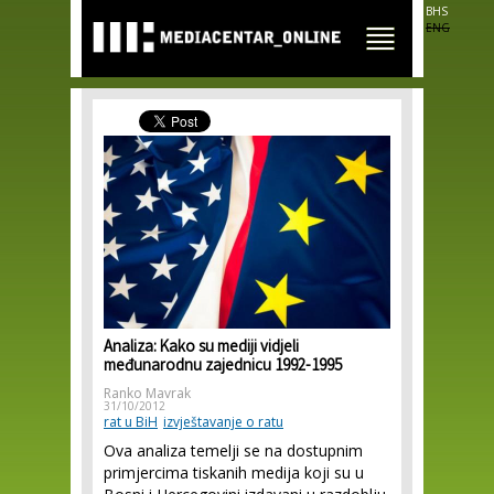
Skip to
BHS
main
ENG
content
Analiza: Kako su mediji vidjeli
međunarodnu zajednicu 1992-1995
Ranko Mavrak
31/10/2012
rat u BiH
izvještavanje o ratu
Ova analiza temelji se na dostupnim
primjercima tiskanih medija koji su u