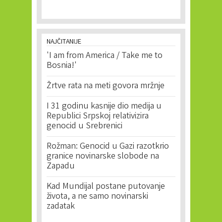
NAJČITANIJE
'I am from America / Take me to
Bosnia!'
Žrtve rata na meti govora mržnje
I 31 godinu kasnije dio medija u
Republici Srpskoj relativizira
genocid u Srebrenici
Rožman: Genocid u Gazi razotkrio
granice novinarske slobode na
Zapadu
Kad Mundijal postane putovanje
života, a ne samo novinarski
zadatak