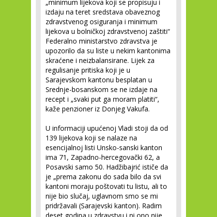
„minimum lijekova koji se propisuju i
izdaju na teret sredstava obaveznog
zdravstvenog osiguranja i minimum
lijekova u bolničkoj zdravstvenoj zaštiti“
Federalno ministarstvo zdravstva je
upozorilo da su liste u nekim kantonima
skraćene i neizbalansirane. Lijek za
regulisanje pritiska koji je u
Sarajevskom kantonu besplatan u
Srednje-bosanskom se ne izdaje na
recept i „svaki put ga moram platiti“,
kaže penzioner iz Donjeg Vakufa.
U informaciji upućenoj Vladi stoji da od
139 lijekova koji se nalaze na
esencijalnoj listi Unsko-sanski kanton
ima 71, Zapadno-hercegovački 62, a
Posavski samo 50. Hadžibajrić ističe da
je „prema zakonu do sada bilo da svi
kantoni moraju poštovati tu listu, ali to
nije bio slučaj, uglavnom smo se mi
pridržavali (Sarajevski kanton). Radim
deset godina u zdravstvu i ni ono nije