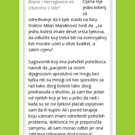
Bosne i Hercegovine mi
Cijena nije
izbacimo s liste“.
jedini kriterij
za
određivanje da li lijek staviti na listu.
Doktor Milan Mandinović tvrdi da „za
jednu bolest imate deset vrsta lijekova,
da odlučite koji treba biti na esencijalnoj
listi morate uzeti u obzir kvalitet, a
zatim cijenu“.
Sagovornik koji ima psihičkih poteškoća
navodi da „pacijenti sa ovom
dijagnozom apsolutno ne mogu bez
lijeka niti su mnogi od nas sposobni za
rad kako zbog bolesti tako zbog
predrasuda u društvu. Ja sam bio jedan
od rijetkih koji je bio u prilici da radi i
kada su se ovi lijekovi plaćali uspijevao
sam da ih kupim. Ali i pored terapije
koju uzimam imam određenih psihičkih
problema, doktorica mi je preporučila
zamjenu, ali sam morao odbiti jer ona
zahtjeva izdvajanje dosta novca“.