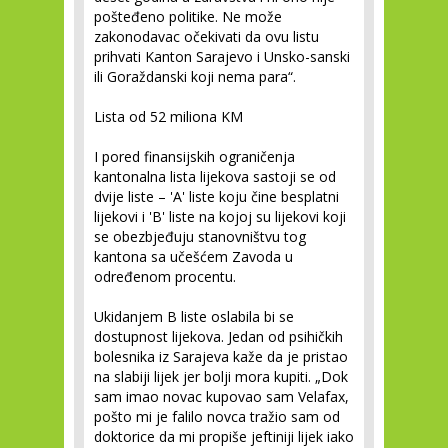
pošteđeno politike. Ne može
zakonodavac očekivati da ovu listu
prihvati Kanton Sarajevo i Unsko-sanski
ili Goraždanski koji nema para“.
Lista od 52 miliona KM
I pored finansijskih ograničenja
kantonalna lista lijekova sastoji se od
dvije liste – 'A' liste koju čine besplatni
lijekovi i 'B' liste na kojoj su lijekovi koji
se obezbjeđuju stanovništvu tog
kantona sa učešćem Zavoda u
određenom procentu.
Ukidanjem B liste oslabila bi se
dostupnost lijekova. Jedan od psihičkih
bolesnika iz Sarajeva kaže da je pristao
na slabiji lijek jer bolji mora kupiti. „Dok
sam imao novac kupovao sam Velafax,
pošto mi je falilo novca tražio sam od
doktorice da mi propiše jeftiniji lijek iako