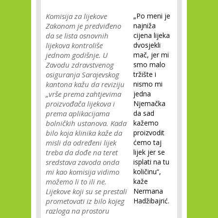
Komisija za lijekove
„Po meni je
Zakonom je predviđeno
najniža
da se lista osnovnih
cijena lijeka
lijekova kontroliše
dvosjekli
jednom godišnje. U
mač, jer mi
Zavodu zdravstvenog
smo malo
osiguranja Sarajevskog
tržište i
kantona kažu da reviziju
nismo mi
„vrše prema zahtjevima
jedna
proizvođača lijekova i
Njemačka
prema aplikacijama
da sad
bolničkih ustanova. Kada
kažemo
bilo koja klinika kaže da
proizvodit
misli da određeni lijek
ćemo taj
treba da dođe na teret
lijek jer se
sredstava zavoda onda
isplati na tu
mi kao komisija vidimo
količinu“,
možemo li to ili ne.
kaže
Lijekove koji su se prestali
Nermana
prometovati iz bilo kojeg
Hadžibajrić.
razloga na prostoru