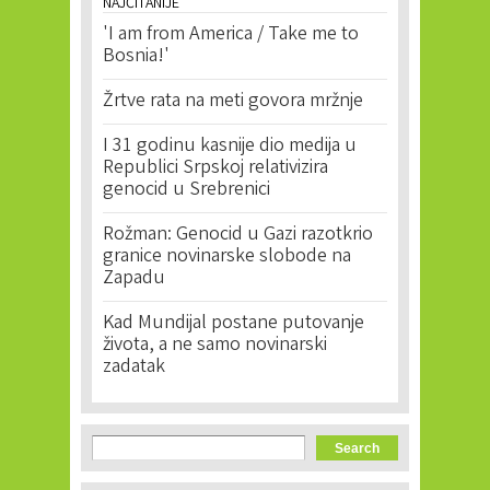
NAJČITANIJE
'I am from America / Take me to
Bosnia!'
Žrtve rata na meti govora mržnje
I 31 godinu kasnije dio medija u
Republici Srpskoj relativizira
genocid u Srebrenici
Rožman: Genocid u Gazi razotkrio
granice novinarske slobode na
Zapadu
Kad Mundijal postane putovanje
života, a ne samo novinarski
zadatak
Search form
Search