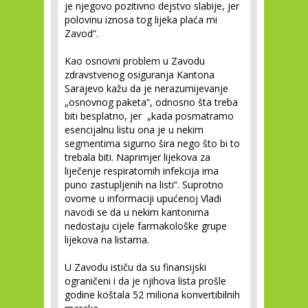
je njegovo pozitivno dejstvo slabije, jer
polovinu iznosa tog lijeka plaća mi
Zavod“.
Kao osnovni problem u Zavodu
zdravstvenog osiguranja Kantona
Sarajevo kažu da je nerazumijevanje
„osnovnog paketa“, odnosno šta treba
biti besplatno, jer „kada posmatramo
esencijalnu listu ona je u nekim
segmentima sigurno šira nego što bi to
trebala biti. Naprimjer lijekova za
liječenje respiratornih infekcija ima
puno zastupljenih na listi“. Suprotno
ovome u informaciji upućenoj Vladi
navodi se da u nekim kantonima
nedostaju cijele farmakološke grupe
lijekova na listama.
U Zavodu ističu da su finansijski
ograničeni i da je njihova lista prošle
godine koštala 52 miliona konvertibilnih