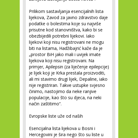
Prilikom sastavljanja esencijalnih lista
lijekova, Zavod za javno zdravstvo daje
podatke o bolestima koje su najviše
prisutne kod stanovništva, kako bi se
obezbijedili potrebni lijekovi. Iako
lijekovi koji nisu registrovani ne mogu
biti na listama, Hadžibajrić kaže da je
„prostor BiH jako mali i uvijek imate
lijekova koji nisu registrovani. Na
primjer, Apilepsin (za liječenje epilepcije)
je lijek koji je Krka prestala proizvoditi,
ali mi stavimo drugi lijek, Depaline, iako
nije registriran. Takve ustupke svjesno
činimo, nastojimo da neke ranjive
populacije, kao što su djeca, na neki
način zaštitimo“.
Evropske liste uže od naših
Esencijalna lista lijekova u Bosni i
Hercegovini je šira nego što su liste u