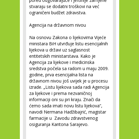
pored odgovarajuće i jeftinije zamjene
stvaraju se dodatni troškovi na već
ograničeni budžet zdravstva.
Agencija na državnom nivou
Na osnovu Zakona o lijekovima Vijeće
ministara BiH utvrđuje listu esencijalnih
lijekova u državi uz saglasnost
entitetskih ministarstava. Kako je
Agencija za lijekove i medicinska
sredstva počela sa radom u maju 2009.
godine, prva esencijalna lista na
državnom nivou još uvijek je u procesu
izrade. „Listu lijekova sada radi Agencija
za lijekove i prema nezvaničnoj
informaciji oni su pri kraju. Znači da
ćemo sada imati novu listu lijekova“,
navodi Nermana Hadžibajrić, magistar
farmacije u Zavodu zdravstvenog
osiguranja Kantona Sarajevo.