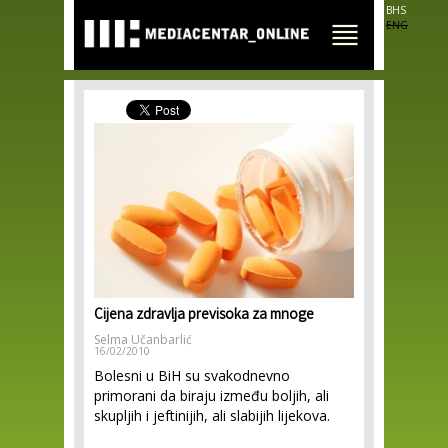
Skip to
BHS
main
ENG
content
Cijena zdravlja previsoka za mnoge
Selma Učanbarlić
16/02/2010
Bolesni u BiH su svakodnevno
primorani da biraju između boljih, ali
skupljih i jeftinijih, ali slabijih lijekova.