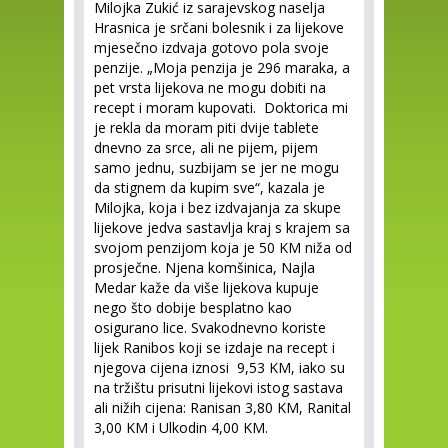
Milojka Zukić iz sarajevskog naselja
Hrasnica je srčani bolesnik i za lijekove
mjesečno izdvaja gotovo pola svoje
penzije. „Moja penzija je 296 maraka, a
pet vrsta lijekova ne mogu dobiti na
recept i moram kupovati. Doktorica mi
je rekla da moram piti dvije tablete
dnevno za srce, ali ne pijem, pijem
samo jednu, suzbijam se jer ne mogu
da stignem da kupim sve“, kazala je
Milojka, koja i bez izdvajanja za skupe
lijekove jedva sastavlja kraj s krajem sa
svojom penzijom koja je 50 KM niža od
prosječne. Njena komšinica, Najla
Medar kaže da više lijekova kupuje
nego što dobije besplatno kao
osigurano lice. Svakodnevno koriste
lijek Ranibos koji se izdaje na recept i
njegova cijena iznosi 9,53 KM, iako su
na tržištu prisutni lijekovi istog sastava
ali nižih cijena: Ranisan 3,80 KM, Ranital
3,00 KM i Ulkodin 4,00 KM.