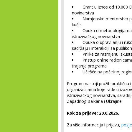
Grant u iznos od 10.000 EUR
novinarstva
Namjensko mentorstvo pri
kuće
Obuka o metodologijama, a
istraživačkog novinarstva
Obuka o upravljanju i rukov
sadržaju i interakciji sa publiko
Prilike za razmjenu iskust
Pristup online radionicam
trajanja programa
Učešće na početnoj regiona
Program nastoji pružiti praktičnu
organizacijama koje rade u izazo
istraživačkog novinarstva, saradn
Zapadnog Balkana i Ukrajine.
Rok za prijave: 20.6.2026.
Za više informacija i prijavu,
posje