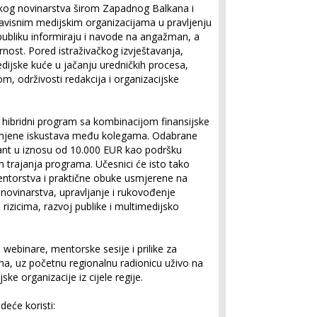
ačkog novinarstva širom Zapadnog Balkana i
avisnim medijskim organizacijama u pravljenju
e publiku informiraju i navode na angažman, a
nost. Pored istraživačkog izvještavanja,
ijske kuće u jačanju uredničkih procesa,
om, održivosti redakcija i organizacijske
e hibridni program sa kombinacijom finansijske
zmjene iskustava među kolegama. Odabrane
rant u iznosu od 10.000 EUR kao podršku
om trajanja programa. Učesnici će isto tako
entorstva i praktične obuke usmjerene na
 novinarstva, upravljanje i rukovođenje
 rizicima, razvoj publike i multimedijsko
 webinare, mentorske sesije i prilike za
, uz početnu regionalnu radionicu uživo na
ke organizacije iz cijele regije.
deće koristi: