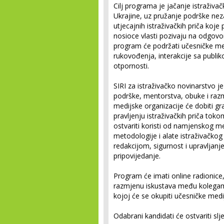
Cilj programa je jačanje istraživ
Ukrajine, uz pružanje podrške nez
utjecajnih istraživačkih priča koj
nosioce vlasti pozivaju na odgovor
program će podržati učesničke med
rukovođenja, interakcije sa publik
otpornosti.
SIRI za istraživačko novinarstvo j
podrške, mentorstva, obuke i ra
medijske organizacije će dobiti g
pravljenju istraživačkih priča tok
ostvariti koristi od namjenskog m
metodologije i alate istraživačkog
redakcijom, sigurnost i upravljanje
pripovijedanje.
Program će imati online radionice,
razmjenu iskustava među kolegama
kojoj će se okupiti učesničke medijs
Odabrani kandidati će ostvariti slje