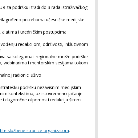
 za podršku izradi do 3 rada istraživačkog
lagođeno potrebama učesničke medijske
latima i uredničkim postupcima
ođenju redakcijom, održivosti, inkluzivnom
m
ava sa kolegama i regionalne mreže podrške
a, webinarima i mentorskim sesijama tokom
lnoj radionici uživo
 i stratešku podršku nezavisnim medijskim
vnim kontekstima, uz istovremeno jačanje
je i dugoročne otpornosti redakcija širom
tite službene stranice organizatora
.