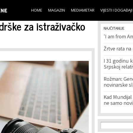
Skip to
main
HOME
MAGAZIN
MEDIAMETAR
VIJESTI I DOGAĐAJI
content
drške za istraživačko
NAJČITANIJE
'I am from Am
Žrtve rata na
I 31 godinu k
Srpskoj relat
Rožman: Geno
novinarske s
Kad Mundijal 
ne samo novi
Search f
Search