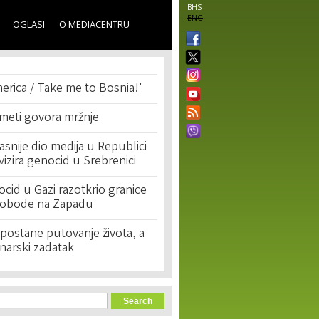
BHS
ENG
OGLASI
O MEDIACENTRU
erica / Take me to Bosnia!'
 meti govora mržnje
asnije dio medija u Republici
ivizira genocid u Srebrenici
cid u Gazi razotkrio granice
lobode na Zapadu
postane putovanje života, a
narski zadatak
orm