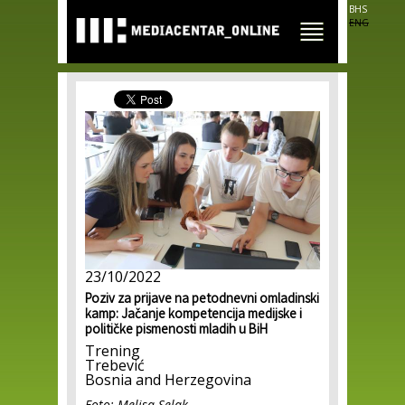
Skip to
BHS
main
ENG
content
23/10/2022
Poziv za prijave na petodnevni omladinski
kamp: Jačanje kompetencija medijske i
političke pismenosti mladih u BiH
Trening
Trebević
Bosnia and Herzegovina
Foto; Melisa Selak