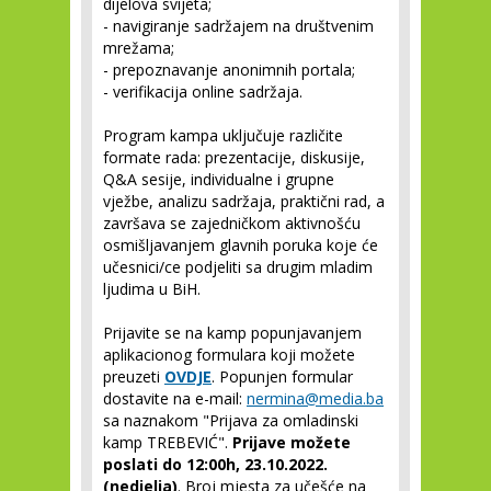
dijelova svijeta;
-
navigiranje sadržajem na društvenim
mrežama;
-
prepoznavanje anonimnih portala;
-
verifikacija online sadržaja.
Program kampa uključuje različite
formate rada: prezentacije, diskusije,
Q&A sesije, individualne i grupne
vježbe, analizu sadržaja, praktični rad, a
završava se zajedničkom aktivnošću
osmišljavanjem glavnih poruka koje će
učesnici/ce podjeliti sa drugim mladim
ljudima u BiH.
Prijavite se na kamp popunjavanjem
aplikacionog formulara koji možete
preuzeti
OVDJE
. Popunjen formular
dostavite na e-mail:
nermina@media.ba
sa naznakom "Prijava za omladinski
kamp TREBEVIĆ".
Prijave možete
poslati do 12:00h, 23.10.2022.
(nedjelja)
. Broj mjesta za učešće na