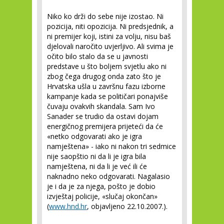
Niko ko drži do sebe nije izostao. Ni
pozicija, niti opozicija. Ni predsjednik, a
ni premijer koji, istini za volju, nisu baš
djelovali naročito uvjerljivo. Ali svima je
očito bilo stalo da se u javnosti
predstave u što boljem svjetlu ako ni
zbog čega drugog onda zato što je
Hrvatska ušla u završnu fazu izborne
kampanje kada se političari ponajviše
čuvaju ovakvih skandala. Sam Ivo
Sanader se trudio da ostavi dojam
energičnog premijera prijeteći da će
«netko odgovarati ako je igra
namještena» - iako ni nakon tri sedmice
nije saopštio ni da li je igra bila
namještena, ni da li je već ili će
naknadno neko odgovarati. Nagalasio
je i da je za njega, pošto je dobio
izvještaj policije, «slučaj okončan»
(
www.hnd.hr
, objavljeno 22.10.2007.).