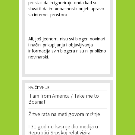
prestali da ih ignoriraju onda kad su
shvatili da im «opasnost» prijeti upravo
sa internet prostora.
Ali, još jednom, nisu svi blogeri novinari
i načini prikupljanja i objavljivanja
informacija svih blogera nisu ni približno
novinarski.
NAJČITANIJE
'I am from America / Take me to
Bosnia!'
Žrtve rata na meti govora mržnje
I 31 godinu kasnije dio medija u
Republici Srpskoj relativizira