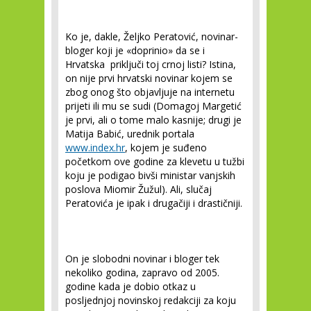
Ko je, dakle, Željko Peratović, novinar-
bloger koji je «doprinio» da se i
Hrvatska priključi toj crnoj listi? Istina,
on nije prvi hrvatski novinar kojem se
zbog onog što objavljuje na internetu
prijeti ili mu se sudi (Domagoj Margetić
je prvi, ali o tome malo kasnije; drugi je
Matija Babić, urednik portala
www.index.hr
, kojem je suđeno
početkom ove godine za klevetu u tužbi
koju je podigao bivši ministar vanjskih
poslova Miomir Žužul). Ali, slučaj
Peratovića je ipak i drugačiji i drastičniji.
On je slobodni novinar i bloger tek
nekoliko godina, zapravo od 2005.
godine kada je dobio otkaz u
posljednjoj novinskoj redakciji za koju