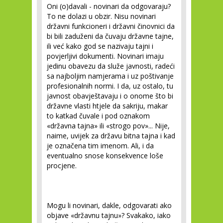
Oni (o)davali - novinari da odgovaraju?
To ne dolazi u obzir. Nisu novinari
državni funkcioneri i državni činovnici da
bi bili zaduženi da čuvaju državne tajne,
ili već kako god se nazivaju tajni i
povjerljivi dokumenti. Novinari imaju
jedinu obavezu da služe javnosti, radeći
sa najboljim namjerama i uz poštivanje
profesionalnih normi. I da, uz ostalo, tu
javnost obavještavaju i o onome što bi
državne vlasti htjele da sakriju, makar
to katkad čuvale i pod oznakom
«državna tajna» ili «strogo pov»... Nije,
naime, uvijek za državu bitna tajna i kad
je označena tim imenom. Ali, i da
eventualno snose konsekvence loše
procjene.
Mogu li novinari, dakle, odgovarati ako
objave «državnu tajnu»? Svakako, iako