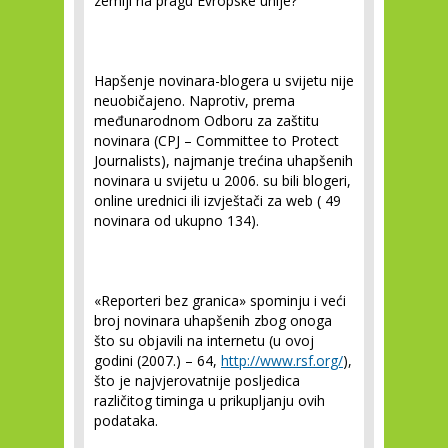
zemlji na pragu Evropske unije?
Hapšenje novinara-blogera u svijetu nije
neuobičajeno. Naprotiv, prema
međunarodnom Odboru za zaštitu
novinara (CPJ – Committee to Protect
Journalists), najmanje trećina uhapšenih
novinara u svijetu u 2006. su bili blogeri,
online urednici ili izvještači za web ( 49
novinara od ukupno 134).
«Reporteri bez granica» spominju i veći
broj novinara uhapšenih zbog onoga
što su objavili na internetu (u ovoj
godini (2007.) – 64,
http://www.rsf.org/
),
što je najvjerovatnije posljedica
različitog timinga u prikupljanju ovih
podataka.