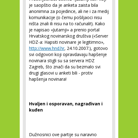
je saopštio da je anketa zaista bila
anonimna za pojedince, ali ne i za medij
komunikacije (o čemu pošiljaoci nisu
ništa znali ili nisu na to računali!). Kako
je napisao «Jutarnji» a prenio portal
Hrvatskog novinarskog društva («Server
HDZ-a: Hapsiti novinare je legitimno»,
http://www.hnd.hr
, 24.10.2007.), gotovo
svi odgovori koji opravdavaju hapšenje
novinara stigli su sa servera HDZ
Zagreb, što znači da su bezmalo svi
drugi glasovi u anketi bili - protiv
hapšenja novinara!
Hvaljen i osporavan, nagrađivan i
kuđen
Dužnosnici ove partije su naravno