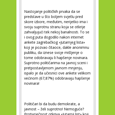
Nastojanje političkih prvaka da se
predstave u što boljem svjetlu pred
skore izbore, međutim, nerijetko ima i
svoju suprotnu stranu koja se otkrije
zahvaljujući tek nekoj banalnosti. To se
i ovog puta dogodilo nakon internet
ankete zagrebačkog «Jutarnjeg lista»
koji je pozvao čitaoce, dakle anonimnu
publiku, da iznese svoje mišljenje o
tome odobravaju li hapšenje novinara.
Suprotno političarima na javnoj sceni i
pretpostavljenom javnom mnjenju,
ispalo je da učesnici ove ankete velikom
većinom (67,87%) odobravaju hapšenje
novinara!
Političari bi da budu demokrate, a
javnost – želi suprotno! Nemoguće?
Protivrječnost otkriva «Jutarnji list» koji