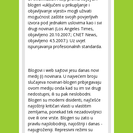
blogeri «uključeni u prikupljanje i
objavljivanje vijesti» mogli uživati
mogućnost zaštite svojih povjerljivih
izvora pod jednakim uslovima kao i svi
drugi novinari (Los Angeles Times,
objavljeno 20.10.2007.; CNET News,
objavljeno 4.5.2007.). Uz uvjet
ispunjavanja profesionalnih standarda.
Blogovi i web sajtovi jesu danas novi
medij (i) novinara. U najvećem broju
slučajeva novinari-blogeri pribjegavaju
ovom mediju onda kad su im svi drugi
nedostupni, ili su pak neslobodni.
Blogeri su moderni disidenti, najčešće
najoštriji kritičari vlasti u vlastitim
zemljama, ponekad tek nezadovoljnici
ove ili one vrste. Blogeri su zato u
pravilu najslobodniji, najoštriji i danas -
najugroženiji. Represivni režimi su