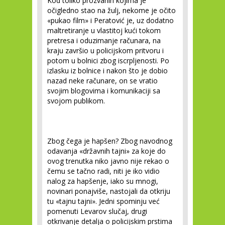
Kod toliko prozvanih kojima je
očigledno stao na žulj, nekome je očito
«pukao film» i Peratović je, uz dodatno
maltretiranje u vlastitoj kući tokom
pretresa i oduzimanje računara, na
kraju završio u policijskom pritvoru i
potom u bolnici zbog iscrpljenosti. Po
izlasku iz bolnice i nakon što je dobio
nazad neke računare, on se vratio
svojim blogovima i komunikaciji sa
svojom publikom.
Zbog čega je hapšen? Zbog navodnog
odavanja «državnih tajni» za koje do
ovog trenutka niko javno nije rekao o
čemu se tačno radi, niti je iko vidio
nalog za hapšenje, iako su mnogi,
novinari ponajviše, nastojali da otkriju
tu «tajnu tajni». Jedni spominju već
pomenuti Levarov slučaj, drugi
otkrivanje detalja o policijskim prstima