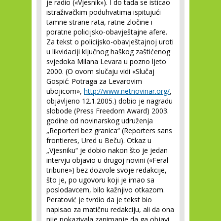
je radio («Vjesnik»). I do tada se isticao
istraživačkim poduhvatima ispitujući
tamne strane rata, ratne zločine i
poratne policijsko-obavještajne afere.
Za tekst o policijsko-obavještajnoj uroti
u likvidaciji ključnog haškog zaštićenog
svjedoka Milana Levara u pozno ljeto
2000. (O ovom slučaju vidi «Slučaj
Gospić: Potraga za Levarovim
ubojicom»,
http://www.netnovinar.org/
,
objavljeno 12.1.2005.) dobio je nagradu
slobode (Press Freedom Award) 2003.
godine od novinarskog udruženja
„Reporteri bez granica“ (Reporters sans
frontieres, Ured u Beču). Otkaz u
„Vjesniku“ je dobio nakon što je jedan
intervju objavio u drugoj novini («Feral
tribune») bez dozvole svoje redakcije,
što je, po ugovoru koji je imao sa
poslodavcem, bilo kažnjivo otkazom.
Peratović je tvrdio da je tekst bio
napisao za matičnu redakciju, ali da ona
nije pokazivala zanimanje da ga objavi.