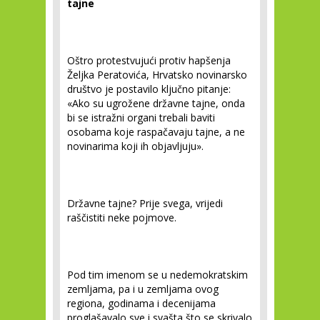
tajne
Oštro protestvujući protiv hapšenja
Željka Peratovića, Hrvatsko novinarsko
društvo je postavilo ključno pitanje:
«Ako su ugrožene državne tajne, onda
bi se istražni organi trebali baviti
osobama koje raspačavaju tajne, a ne
novinarima koji ih objavljuju».
Državne tajne? Prije svega, vrijedi
raščistiti neke pojmove.
Pod tim imenom se u nedemokratskim
zemljama, pa i u zemljama ovog
regiona, godinama i decenijama
proglašavalo sve i svašta što se skrivalo