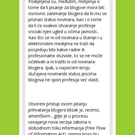
Podijeljena su, međutim, mišljenja o
tome da li pisanje za blogove mora biti
osnovno zanimanje blogera da bi mu se
priznao status novinara, kao i o tome
da li će ovakvo otvaranje profesije
srozati njen ugled u očima javnosti...
Kao što se ni od novinara u štampi i u
elektronskim medijima ne traži da
posjeduju bilo kakve radne ili
profesionalne dozvole, to se ne može
očekivati a ni tražiti ni od novinara-
blogera. Ipak, u najvećem broju
slučajeva novinarski status piscima
blogova ne spori profesija već vlasti.
Otvoreni pristup ovom pitanju
prihvatanja blogera blizak je, recimo,
američkom , gdje je u procesu
usvajanja nova verzija zakona o
slobodnom toku informacija (Free Flow
of Information Act), prema kojoj bi i