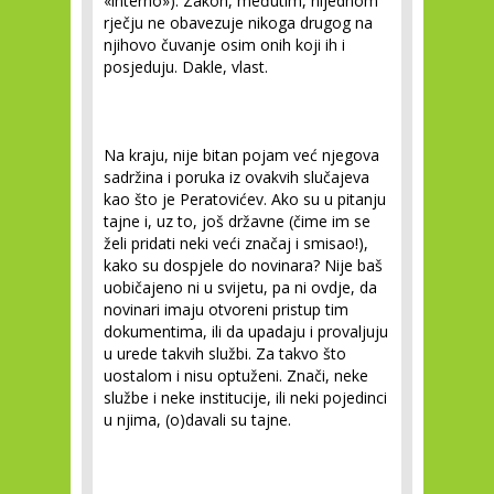
«interno»). Zakon, međutim, nijednom
rječju ne obavezuje nikoga drugog na
njihovo čuvanje osim onih koji ih i
posjeduju. Dakle, vlast.
Na kraju, nije bitan pojam već njegova
sadržina i poruka iz ovakvih slučajeva
kao što je Peratovićev. Ako su u pitanju
tajne i, uz to, još državne (čime im se
želi pridati neki veći značaj i smisao!),
kako su dospjele do novinara? Nije baš
uobičajeno ni u svijetu, pa ni ovdje, da
novinari imaju otvoreni pristup tim
dokumentima, ili da upadaju i provaljuju
u urede takvih službi. Za takvo što
uostalom i nisu optuženi. Znači, neke
službe i neke institucije, ili neki pojedinci
u njima, (o)davali su tajne.