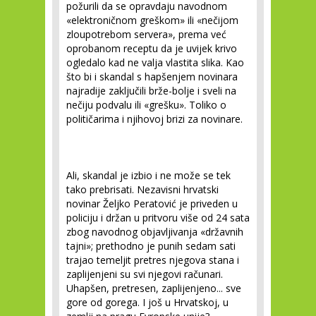
požurili da se opravdaju navodnom
«elektroničnom greškom» ili «nečijom
zloupotrebom servera», prema već
oprobanom receptu da je uvijek krivo
ogledalo kad ne valja vlastita slika. Kao
što bi i skandal s hapšenjem novinara
najradije zaključili brže-bolje i sveli na
nečiju podvalu ili «grešku». Toliko o
političarima i njihovoj brizi za novinare.
Ali, skandal je izbio i ne može se tek
tako prebrisati. Nezavisni hrvatski
novinar Željko Peratović je priveden u
policiju i držan u pritvoru više od 24 sata
zbog navodnog objavljivanja «državnih
tajni»; prethodno je punih sedam sati
trajao temeljit pretres njegova stana i
zaplijenjeni su svi njegovi računari.
Uhapšen, pretresen, zaplijenjeno... sve
gore od gorega. I još u Hrvatskoj, u