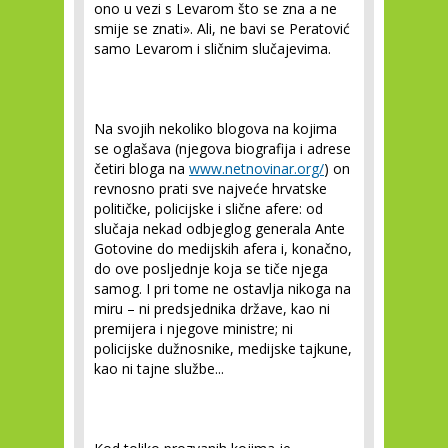
ono u vezi s Levarom što se zna a ne
smije se znati». Ali, ne bavi se Peratović
samo Levarom i sličnim slučajevima.
Na svojih nekoliko blogova na kojima
se oglašava (njegova biografija i adrese
četiri bloga na
www.netnovinar.org/
) on
revnosno prati sve najveće hrvatske
političke, policijske i slične afere: od
slučaja nekad odbjeglog generala Ante
Gotovine do medijskih afera i, konačno,
do ove posljednje koja se tiče njega
samog. I pri tome ne ostavlja nikoga na
miru – ni predsjednika države, kao ni
premijera i njegove ministre; ni
policijske dužnosnike, medijske tajkune,
kao ni tajne službe...