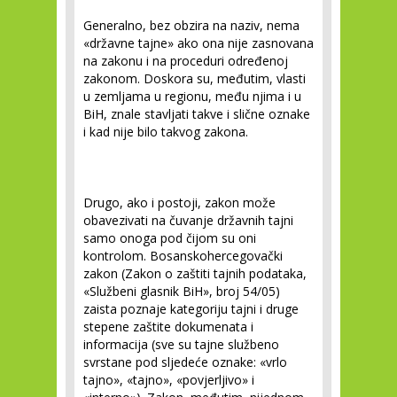
Generalno, bez obzira na naziv, nema
«državne tajne» ako ona nije zasnovana
na zakonu i na proceduri određenoj
zakonom. Doskora su, međutim, vlasti
u zemljama u regionu, među njima i u
BiH, znale stavljati takve i slične oznake
i kad nije bilo takvog zakona.
Drugo, ako i postoji, zakon može
obavezivati na čuvanje državnih tajni
samo onoga pod čijom su oni
kontrolom. Bosanskohercegovački
zakon (Zakon o zaštiti tajnih podataka,
«Službeni glasnik BiH», broj 54/05)
zaista poznaje kategoriju tajni i druge
stepene zaštite dokumenata i
informacija (sve su tajne službeno
svrstane pod sljedeće oznake: «vrlo
tajno», «tajno», «povjerljivo» i