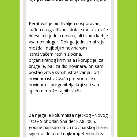
Peratović je bio hvaljen i osporavan,
kuđen i nagrađivan i dok je radio za više
dnevnih i tjednih novina, ali i sada kad je
«samo» bloger. Dok ga jedni smatraju
možda i najboljim novinarom
istraživačem ratnih zločina,
organiziranog kriminala i korupcije, za
druge je, pa i za dio novinara, on sam
postao žrtva svojih istraživanja i od
novinara istraživača pretvorio se u
novinara – progonitelja koji se i sam
upleo u mreže tajnih službi.
Za njega je kolumnista riječkog «Novog
lista» Slobodan Šnajder 27.8.2005.
godine napisao da «u novinarskoj branši
sigurno ide u red najkompetentnijih za