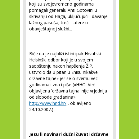
koji su svojevremeno godinama
pomagali generalu Anti Gotovini u
skrivanju od Haga, uključujući i davanje
lažnog pasoša, treći - afere u
obavještajnoj službi...
Biće da je najbliži istini ipak Hrvatski
Helsinški odbor koji je u svojem
saopštenju nakon hapšenja Ž.P.
ustvrdio da u pitanju «nisu nikakve
državne tajne» jer se o svemu već
godinama i zna i piše («HHO: Već
objavljena 'državna tajna' nije vrjednija
od slobode građanina»,
http://www.hnd.hr/
, objavljeno
24.10.2007.) .
Jesu li novinari dužni čuvati državne