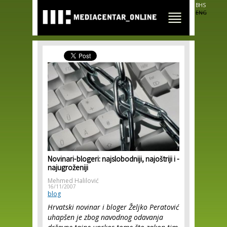
Skip to
BHS
main
ENG
content
Novinari-blogeri: najslobodniji, najoštriji i -
najugroženiji
Mehmed Halilović
16/11/2007
blog
Hrvatski novinar i bloger Željko Peratović
uhapšen je zbog navodnog odavanja