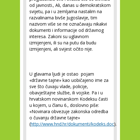
od javnosti., Ali, danas u demokratskom
svijetu, pa i u zemljama nastalim na
razvalinama bivše Jugoslavije, tim
nazivom više se ne označavaju nikakvi
dokumenti i informacije od državnog
interesa. Zakoni su uglavnom
izmijenjeni, ili su na putu da budu
izmijenjeni, ali svijest očito nije.
U glavama ljudi je ostao pojam
«državne tajne» kao uobičajeno ime za
sve što čuvaju vlade, policije,
obavještajne službe, ili vojske. Pa i u
hrvatskom novinarskom Kodeksu časti
u kojem, u članu 6., doslovno piše:
«Novinara obvezuje zakonska odredba
o čuvanju državne tajne»
(
http://www.hnd.hr/dokumenti/kodeks.doc
).