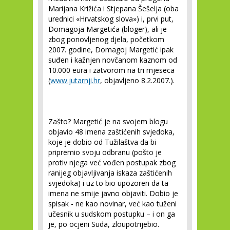
Marijana Križića i Stjepana Šešelja (oba
urednici «Hrvatskog slova») i, prvi put,
Domagoja Margetića (bloger), ali je
zbog ponovljenog djela, početkom
2007. godine, Domagoj Margetić ipak
suđen i kažnjen novčanom kaznom od
10.000 eura i zatvorom na tri mjeseca
(
www.jutarnji.hr
, objavljeno 8.2.2007.).
Zašto? Margetić je na svojem blogu
objavio 48 imena zaštićenih svjedoka,
koje je dobio od Tužilaštva da bi
pripremio svoju odbranu (pošto je
protiv njega već vođen postupak zbog
ranijeg objavljivanja iskaza zaštićenih
svjedoka) i uz to bio upozoren da ta
imena ne smije javno objaviti. Dobio je
spisak - ne kao novinar, već kao tuženi
učesnik u sudskom postupku – i on ga
je, po ocjeni Suda, zloupotrijebio.