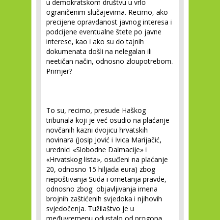
u demokratskom društvu u vrlo
ograničenim slučajevima. Recimo, ako
precijene opravdanost javnog interesa i
podcijene eventualne štete po javne
interese, kao i ako su do tajnih
dokumenata došli na nelegalan ili
neetičan način, odnosno zloupotrebom.
Primjer?
To su, recimo, presude Haškog
tribunala koji je već osudio na plaćanje
novčanih kazni dvojicu hrvatskih
novinara (Josip Jović i Ivica Marijačić,
urednici «Slobodne Dalmacije» i
«Hrvatskog lista», osuđeni na plaćanje
20, odnosno 15 hiljada eura) zbog
nepoštivanja Suda i ometanja pravde,
odnosno zbog objavljivanja imena
brojnih zaštićenih svjedoka i njihovih
svjedočenja. Tužilaštvo je u
međuvremenu odustalo od progona