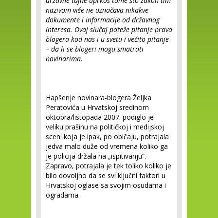
državne tajne uprkos tome što zakon tim
nazivom više ne označava nikakve
dokumente i informacije od državnog
interesa. Ovaj slučaj poteže pitanje prava
blogera kod nas i u svetu i večito pitanje
– da li se blogeri mogu smatrati
novinarima.
Hapšenje novinara-blogera Željka
Peratovića u Hrvatskoj sredinom
oktobra/listopada 2007. podiglo je
veliku prašinu na političkoj i medijskoj
sceni koja je ipak, po običaju, potrajala
jedva malo duže od vremena koliko ga
je policija držala na „ispitivanju“.
Zapravo, potrajala je tek toliko koliko je
bilo dovoljno da se svi ključni faktori u
Hrvatskoj oglase sa svojim osudama i
ogradama.