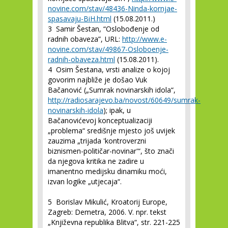
novine.com/stav/48436-Ninda-kornjae-
spasavaju-BiH.html
(15.08.2011.)
3
Samir Šestan, “Oslobođenje od
radnih obaveza”, URL:
http://www.e-
novine.com/stav/49867-Osloboenje-
radnih-obaveza.html
(15.08.2011).
4
Osim Šestana, vrsti analize o kojoj
govorim najbliže je došao Vuk
Bačanović („Sumrak novinarskih idola“,
http://radiosarajevo.ba/novost/60649/sumrak-
novinarskih-idola
); ipak, u
Bačanovićevoj konceptualizaciji
„problema“ središnje mjesto još uvijek
zauzima „trijada 'kontroverzni
biznismen-političar-novinar'“, što znači
da njegova kritika ne zadire u
imanentno medijsku dinamiku moći,
izvan logike „utjecaja“.
5
Borislav Mikulić, Kroatorij Europe,
Zagreb: Demetra, 2006. V. npr. tekst
„Književna republika Blitva“, str. 221-225