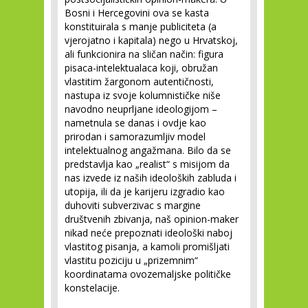
Bosni i Hercegovini ova se kasta
konstituirala s manje publiciteta (a
vjerojatno i kapitala) nego u Hrvatskoj,
ali funkcionira na sličan način: figura
pisaca-intelektualaca koji, obružan
vlastitim
žargonom autentičnosti
,
nastupa iz svoje kolumnističke niše
navodno neuprljane ideologijom –
nametnula se danas i ovdje kao
prirodan i samorazumljiv model
intelektualnog angažmana. Bilo da se
predstavlja kao „realist“ s misijom da
nas izvede iz naših ideoloških zabluda i
utopija, ili da je karijeru izgradio kao
duhoviti subverzivac s margine
društvenih zbivanja, naš opinion-maker
nikad neće prepoznati ideološki naboj
vlastitog pisanja, a kamoli promišljati
vlastitu poziciju u „prizemnim“
koordinatama ovozemaljske političke
konstelacije.