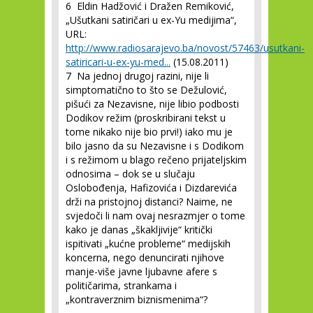
6
Eldin Hadžović i Dražen Remiković,
„Ušutkani satiričari u ex-Yu medijima“,
URL:
http://www.radiosarajevo.ba/novost/57463/usutkani-
satiricari-u-ex-yu-med...
(15.08.2011)
7
Na jednoj drugoj razini, nije li
simptomatično to što se Dežulović,
pišući za Nezavisne, nije libio podbosti
Dodikov režim (proskribirani tekst u
tome nikako nije bio prvi!) iako mu je
bilo jasno da su Nezavisne i s Dodikom
i s režimom u blago rečeno prijateljskim
odnosima – dok se u slučaju
Oslobođenja, Hafizovića i Dizdarevića
drži na pristojnoj distanci? Naime, ne
svjedoči li nam ovaj nesrazmjer o tome
kako je danas „škakljivije“ kritički
ispitivati „kućne probleme“ medijskih
koncerna, nego denuncirati njihove
manje-više javne ljubavne afere s
političarima, strankama i
„kontraverznim biznismenima“?