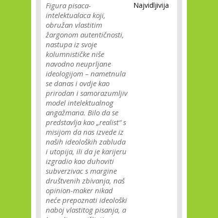
Figura pisaca-
Najvidljivija
intelektualaca koji,
obružan vlastitim
žargonom autentičnosti,
nastupa iz svoje
kolumnističke niše
navodno neuprljane
ideologijom – nametnula
se danas i ovdje kao
prirodan i samorazumljiv
model intelektualnog
angažmana. Bilo da se
predstavlja kao „realist“ s
misijom da nas izvede iz
naših ideoloških zabluda
i utopija, ili da je karijeru
izgradio kao duhoviti
subverzivac s margine
društvenih zbivanja, naš
opinion-maker nikad
neće prepoznati ideološki
naboj vlastitog pisanja, a