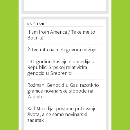
NAJČITANIJE
'I am from America / Take me to
Bosnia!'
Žrtve rata na meti govora mržnje
I 31 godinu kasnije dio medija u
Republici Srpskoj relativizira
genocid u Srebrenici
Rožman: Genocid u Gazi razotkrio
granice novinarske slobode na
Zapadu
Kad Mundijal postane putovanje
života, a ne samo novinarski
zadatak