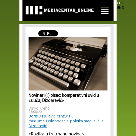
Skip to
BHS
main
ENG
content
Novinar i(li) pisac: komparativni uvid u
«slučaj Dizdarević»
Dinko Kreho
23/08/2011
Boris Dežulović
cenzura u
medijima
Oslobođenje
politika medija
Zija
Dizdarević
«Razlika u tretmanu novinara