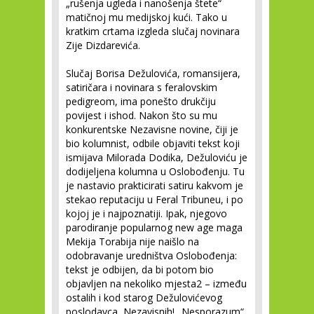
„rušenja ugleda i nanošenja štete“
matičnoj mu medijskoj kući. Tako u
kratkim crtama izgleda slučaj novinara
Zije Dizdarevića.
Slučaj Borisa Dežulovića, romansijera,
satiričara i novinara s feralovskim
pedigreom, ima ponešto drukčiju
povijest i ishod. Nakon što su mu
konkurentske Nezavisne novine, čiji je
bio kolumnist, odbile objaviti tekst koji
ismijava Milorada Dodika, Dežuloviću je
dodijeljena kolumna u Oslobođenju. Tu
je nastavio prakticirati satiru kakvom je
stekao reputaciju u Feral Tribuneu, i po
kojoj je i najpoznatiji. Ipak, njegovo
parodiranje popularnog new age maga
Mekija Torabija nije naišlo na
odobravanje uredništva Oslobođenja:
tekst je odbijen, da bi potom bio
objavljen na nekoliko mjesta
2
– između
ostalih i kod starog Dežulovićevog
poslodavca, Nezavisnih! „Nesporazum“,