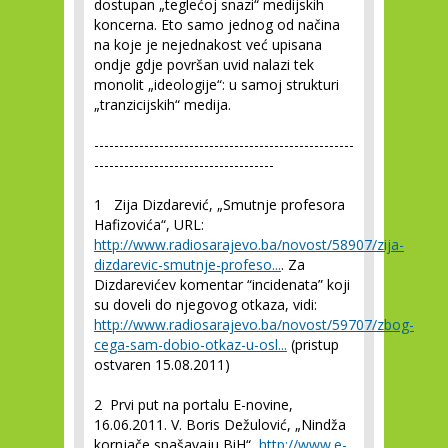
dostupan „teglećoj snazi“ medijskih
koncerna. Eto samo jednog od načina
na koje je nejednakost već upisana
ondje gdje površan uvid nalazi tek
monolit „ideologije“: u samoj strukturi
„tranzicijskih“ medija.
----------------------------------------------------
------------------------------------
1
Zija Dizdarević, „Smutnje profesora
Hafizovića“, URL:
http://www.radiosarajevo.ba/novost/58907/zija-
dizdarevic-smutnje-profeso...
. Za
Dizdarevićev komentar “incidenata” koji
su doveli do njegovog otkaza, vidi:
http://www.radiosarajevo.ba/novost/59707/zbog-
cega-sam-dobio-otkaz-u-osl...
(pristup
ostvaren 15.08.2011)
2
Prvi put na portalu E-novine,
16.06.2011. V. Boris Dežulović, „Nindža
kornjače spašavaju BiH“,
http://www.e-