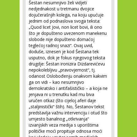
Šestan nesumnjivo želi vidjeti
nedjednakost u tretmanu dvojice
dojučerašnjih kolega, na koju upućuje
jednim od podnaslova svoga teksta:
„Quod licet Jovi, non licet bovi, ili ono
što je dopušteno uvezenom manekenu
slobode nije dopušteno domaćoj
teglećoj radnoj snazi“. Ovaj uvid,
doduše, iznesen je kod Šestana tek
usputno, dok je fokus njegovog teksta
drugdje: Šestan ironizira Dizdarevićevu
nepokolebljivu „pravovjernost“, tj.
odanost Oslobođenju onakvom kakvim
ga on vidi – kao nesumnjivo
demokratsko i antifašističko – a koja ne
jenjava ni u trenutku kad mu biva
uručen otkaz (što cijeloj aferi daje
„staljinistički“ štih). No, Šestanov tekst
predstavlja važnu intervenciju i otud što
umjesto banalnog „otkrivanja“
izvanjskih veza medija s uporištima
političke moći propituje odnosa moći