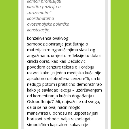
kamoli promišljati
vlastitu poziciju u
„prizemnim“
koordinatama
ovozemaljske političke
konstelacije.
konzekvenca ovakvog
samopozicioniranja jest šutnja o
materijalnim ograničenjima vlastitog
angažmana: umjesto refleksije tu dolazi
cinički obrat, kao kad Dežulović
povodom cenzure teksta o Torabiju
ustvrdi kako „nijedna medijska kuća nije
apsolutno oslobođena cenzure“
6
, da bi
nedugo potom i praktično demonstrirao
kako je savladao lekciju – uzdržavanjem
od komentiranja
kućnih
događanja u
Oslobođenju
7
. Ali, najvažnije od svega,
da bi se na ovaj način moglo
manevrirati u odnosu na uspostavljeni
horizont slobode, valja raspolagati
simboličkim kapitalom kakav nije