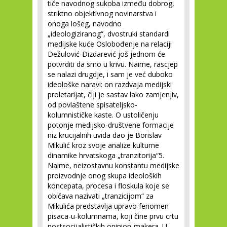
tiče navodnog sukoba između dobrog,
striktno objektivnog novinarstva i
onoga lošeg, navodno
„ideologiziranog“, dvostruki standardi
medijske kuće Oslobođenje na relaciji
Dežulović-Dizdarević još jednom će
potvrditi da smo u krivu. Naime, rascjep
se nalazi drugdje, i sam je već duboko
ideološke naravi: on razdvaja medijski
proletarijat, čiji je sastav lako zamjenjiv,
od povlaštene spisateljsko-
kolumnističke kaste. O ustoličenju
potonje medijsko-društvene formacije
niz krucijalnih uvida dao je Borislav
Mikulić kroz svoje analize kulturne
dinamike hrvatskoga „tranzitorija“
5
.
Naime, neizostavnu konstantu medijske
proizvodnje onog skupa ideoloških
koncepata, procesa i floskula koje se
običava nazivati „tranzicijom“ za
Mikulića predstavlja upravo fenomen
pisaca-u-kolumnama, koji čine prvu crtu
postsocijalističkih opinion-makera. U