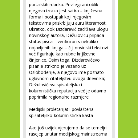
portalskih rubrika. Privilegirani oblik
njegova izraza jest satira – književna
forma i postupak koji njegovim
tekstovima priskrbljuju auru literarnosti.
Ukratko, dok Dizdarević zadržava ulogu
novinskog autora, Dežuloviću pripada
status pisca – verificiran s nekoliko
objavljenih knjiga – čiji novinski tekstovi
već figuriraju kao rubne književne
činjenice. Osim toga, Dizdarevićevo
pisanje striktno je vezano uz
Oslobođenje, a njegovo ime poznato
uglavnom čitateljstvu ovoga dnevnika;
Dežulovićeva spisateljska i
kolumnistička reputacija već je odavno
poprimila regionalne razmjere.
Medijski proletarijat i povlaštena
spisateljsko-kolumnistička kasta
Ako još uvijek vjerujemo da se temeljni
rascjep unutar medijskog mainstreama