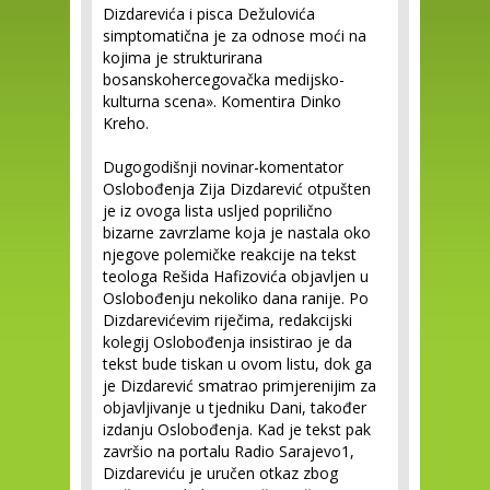
Dizdarevića i pisca Dežulovića
simptomatična je za odnose moći na
kojima je strukturirana
bosanskohercegovačka medijsko-
kulturna scena». Komentira Dinko
Kreho.
Dugogodišnji novinar-komentator
Oslobođenja Zija Dizdarević otpušten
je iz ovoga lista usljed poprilično
bizarne zavrzlame koja je nastala oko
njegove polemičke reakcije na tekst
teologa Rešida Hafizovića objavljen u
Oslobođenju nekoliko dana ranije. Po
Dizdarevićevim riječima, redakcijski
kolegij Oslobođenja insistirao je da
tekst bude tiskan u ovom listu, dok ga
je Dizdarević smatrao primjerenijim za
objavljivanje u tjedniku Dani, također
izdanju Oslobođenja. Kad je tekst pak
završio na portalu Radio Sarajevo
1
,
Dizdareviću je uručen otkaz zbog