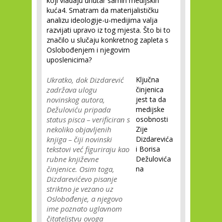
koji vladaju unutar samih medijskih
kuća
4
. Smatram da materijalističku
analizu ideologije-u-medijima valja
razvijati upravo iz tog mjesta. Što bi to
značilo u slučaju konkretnog zapleta s
Oslobođenjem i njegovim
uposlenicima?
Ukratko, dok Dizdarević
Ključna
zadržava ulogu
činjenica
novinskog autora,
jest ta da
Dežuloviću pripada
medijske
status pisca – verificiran s
osobnosti
nekoliko objavljenih
Zije
knjiga – čiji novinski
Dizdarevića
tekstovi već figuriraju kao
i Borisa
rubne književne
Dežulovića
činjenice. Osim toga,
na
Dizdarevićevo pisanje
striktno je vezano uz
Oslobođenje, a njegovo
ime poznato uglavnom
čitateljstvu ovoga