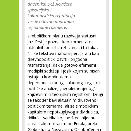
dnevnika; Dežulovićeva
spisateljska i
kolumnistička reputacija
već je odavno poprimila
regionalne razmjere.
simboličkom planu razdvaja statusni
jaz. Prvi je poznat kao komentator
aktualnih političkih zbivanja, i to takav
čiji se tekstovi mahom percipiraju kao
dnevnopolitički osvrti i prigodna
razmatranja, dakle gotovo efemerni
medijski sadržaji; i jezik kojim su pisani
ostaje u koordinatama
depersonaliziranog, „hladnog“ registra
političke analize, „neoplemenjenog“
književnim ili teorijskim registrom. Drugi
se također bavi aktualnim društveno-
političkim temama, ali sa simboličkim
kapitalom nepotkupljivog individualca,
ridikula, satirika koji ne štedi nijednu
vlast – akumuliranim od Ferala, preko
Globusa, do Nezavisnih, Oslobođenja i