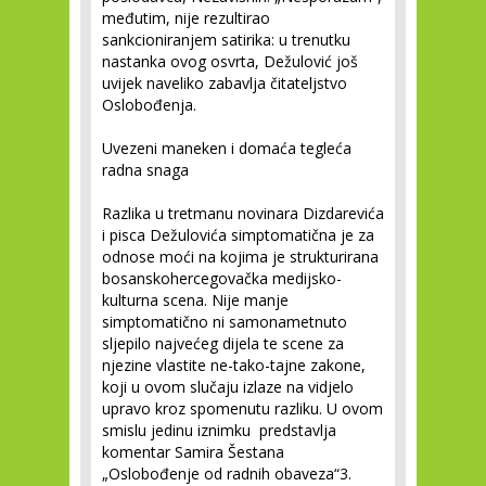
međutim, nije rezultirao
sankcioniranjem satirika: u trenutku
nastanka ovog osvrta, Dežulović još
uvijek naveliko zabavlja čitateljstvo
Oslobođenja.
Uvezeni maneken i domaća tegleća
radna snaga
Razlika u tretmanu novinara Dizdarevića
i pisca Dežulovića simptomatična je za
odnose moći na kojima je strukturirana
bosanskohercegovačka medijsko-
kulturna scena. Nije manje
simptomatično ni samonametnuto
sljepilo najvećeg dijela te scene za
njezine vlastite ne-tako-tajne zakone,
koji u ovom slučaju izlaze na vidjelo
upravo kroz spomenutu razliku. U ovom
smislu jedinu iznimku predstavlja
komentar Samira Šestana
„Oslobođenje od radnih obaveza“
3
.