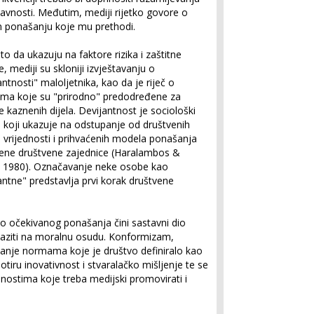
javnosti. Međutim, mediji rijetko govore o
om ponašanju koje mu prethodi.
o da ukazuju na faktore rizika i zaštitne
e, mediji su skloniji izvještavanju o
antnosti" maloljetnika, kao da je riječ o
ma koje su "prirodno" predodređene za
e kaznenih dijela. Devijantnost je sociološki
koji ukazuje na odstupanje od društvenih
 vrijednosti i prihvaćenih modela ponašanja
ene društvene zajednice (Haralambos &
, 1980). Označavanje neke osobe kao
antne" predstavlja prvi korak društvene
 očekivanog ponašanja čini sastavni dio
ailaziti na moralnu osudu. Konformizam,
anje normama koje je društvo definiralo kao
otiru inovativnost i stvaralačko mišljenje te se
nostima koje treba medijski promovirati i