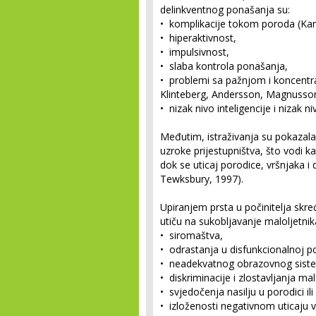
delinkventnog ponašanja su:
• komplikacije tokom poroda (Kan
• hiperaktivnost,
• impulsivnost,
• slaba kontrola ponašanja,
• problemi sa pažnjom i koncentr
Klinteberg, Andersson, Magnusson,
• nizak nivo inteligencije i nizak 
Međutim, istraživanja su pokazala
uzroke prijestupništva, što vodi ka
dok se uticaj porodice, vršnjaka i
Tewksbury, 1997).
Upiranjem prsta u počinitelja skr
utiču na sukobljavanje maloljetni
• siromaštva,
• odrastanja u disfunkcionalnoj po
• neadekvatnog obrazovnog sist
• diskriminacije i zlostavljanja mal
• svjedočenja nasilju u porodici il
• izloženosti negativnom uticaju v