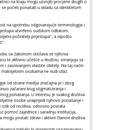
etnici na kraju mogu usvojiti procjene drugih o
e se početi ponašati u skladu sa identitetom
ost na upotrebu odgovarajuće terminologije i
prijestupa utvrđeno sudskom odlukom.
oljetni počinitelji prijestupa", a nipošto
i".
ukobu sa zakonom otežava se njihova
dnicu te aktivno učešće u društvu, smanjuju se
i zasnivanjem vlastite obitelji. Na taj način
e maloljetnim osobama ne nudi izlaz.
ije od strane medija značajna je i zbog
inuo začarani krug stigmatiziranja i
entnog ponašanja. U interesu je svakog društva
ljetne osobe unaprijedi njihovo ponašanje i
 rizik od recidiva, odnosno povrata
z pomoć zajednice i saradnju institucija,
la mogu postati zdravi i aktivni članovi društva.
nkvenciji trebalo bi doprinositi razumijevanju