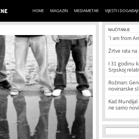
Skip to
main
HOME
MAGAZIN
MEDIAMETAR
VIJESTI I DOGAĐAJI
content
NAJČITANIJE
'I am from Am
Žrtve rata na
I 31 godinu k
Srpskoj relat
Rožman: Geno
novinarske s
Kad Mundijal 
ne samo novi
Search f
Search