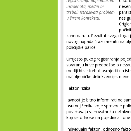
registriranja pojedinačnih
o kon
incidenata, mediji bi
rješen
trebali istraživati problem
parali
u širem kontekstu.
nesigu
Crigle
počini
zanemaruju. Rezultat svega toga j
novog napada "razularenih maloljetn
policijske palice.
Umjesto pukog registriranja pojed
stvaranju krive predodžbe o neza
mediji bi se trebali usmjeriti na i
maloljetničke delinkvencije, njene 
Faktori rizika
Javnost je bitno informirati ne s
osumnjičenika koje sprovode policij
povećavaju vjerovatnoću delinkven
koji se odnose na pojedinca i one
Individualni faktori, odnosno fakto