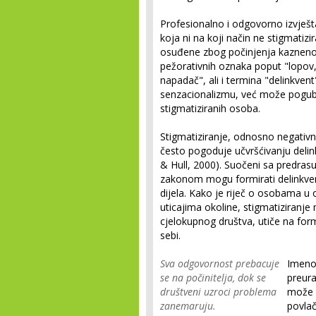
Profesionalno i odgovorno izvješ
koja ni na koji način ne stigmatiz
osuđene zbog počinjenja kaznenog d
pežorativnih oznaka poput "lopov, k
napadač", ali i termina "delinkven
senzacionalizmu, već može pogubno
stigmatiziranih osoba.
Stigmatiziranje, odnosno negativn
često pogoduje učvršćivanju deli
& Hull, 2000). Suočeni sa predras
zakonom mogu formirati delinkventn
dijela. Kako je riječ o osobama u
uticajima okoline, stigmatiziranje 
cjelokupnog društva, utiče na for
sebi.
Sva odgovornost prebacuje
Imenov
se na počinitelja, dok se
preura
društveni uzroci problema
može v
zanemaruju.
povlač