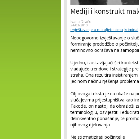
Mediji i konstrukt ma
Ivana Dračo
24/03/2010
izvještavanje o maloljetnicima
kriminal
Neodgovorno izvještavanje o sluča
formiranje predodžbe o počinitel
neminovno odražava na samopoiman
Ujedno, izostavljajući širi kontek
vladajuće trendove i strategije pr
straha. Ona rezultira insistiranje
jedinom načinu rješenja problema
Cilj ovoga teksta je da ukaže na 
slučajevima prijestupništva kao in
Takođe, on nastoji da obrazloži za
terminologiju, osvijestiti i educira
delinkventno ponašanje, te promovi
njihovog djelovanja.
Ne stigmatizirati počinitelje