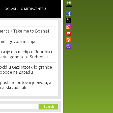
BHS
ENG
OGLASI
O MEDIACENTRU
erica / Take me to Bosnia!'
 meti govora mržnje
asnije dio medija u Republici
ivizira genocid u Srebrenici
cid u Gazi razotkrio granice
lobode na Zapadu
postane putovanje života, a
narski zadatak
orm