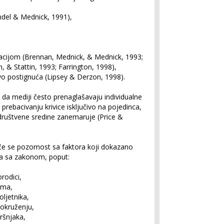
del & Mednick, 1991),
acijom (Brennan, Mednick, & Mednick, 1993;
 & Stattin, 1993; Farrington, 1998),
nivo postignuća (Lipsey & Derzon, 1998).
 da mediji često prenaglašavaju individualne
 prebacivanju krivice isključivo na pojedinca,
 društvene sredine zanemaruje (Price &
eće se pozornost sa faktora koji dokazano
ka sa zakonom, poput:
rodici,
ema,
oljetnika,
i okruženju,
ršnjaka,