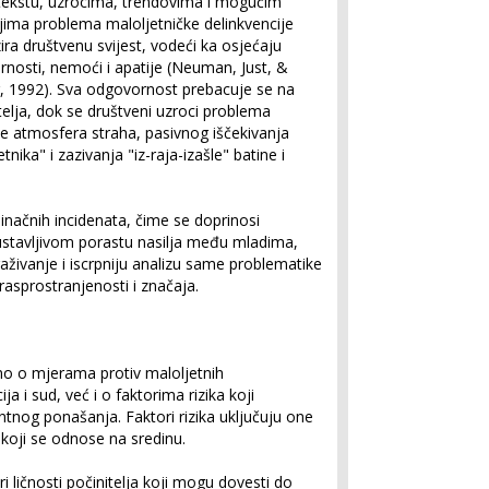
tekstu, uzrocima, trendovima i mogućim
jima problema maloljetničke delinkvencije
zira društvenu svijest, vodeći ka osjećaju
rnosti, nemoći i apatije (Neuman, Just, &
r, 1992). Sva odgovornost prebacuje se na
telja, dok se društveni uzroci problema
e atmosfera straha, pasivnog iščekivanja
ika" i zazivanja "iz-raja-izašle" batine i
inačnih incidenata, čime se doprinosi
ustavljivom porastu nasilja među mladima,
straživanje i iscrpniju analizu same problematike
rasprostranjenosti i značaja.
amo o mjerama protiv maloljetnih
a i sud, već i o faktorima rizika koji
tnog ponašanja. Faktori rizika uključuju one
 koji se odnose na sredinu.
ri ličnosti počinitelja koji mogu dovesti do