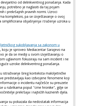
ti devijantno od delinkventnog ponašanja. Kada
ju, potrebno je naglasiti da taj pojam
ih i prekršajnih pravnih normi. Uzroci
oma kompleksni, pa se izvještavanje o ovoj
a simplificirana objašnjenja i traženje uzroka u
oljetničkog sukobljavanja sa zakonom u
, koju je sproveo Mediacentar Sarajevo na
jivo je da se mediji u svom izvještavanju o
om uglavnom fokusiraju na sam incident i ne
guće uzroke delinkventnog ponašanja.
 u istraživanje šireg konteksta maloljetničke
jeve predstavljaju kao izdvojene fenomene koji
 informacije o incidentu najčešće su preuzete
ju se u rubrikama poput "crne hronike", gdje se
očinitelje prekršaja i najtežih kaznenih djela.
ivanja su pokazala da nedostatak informacija