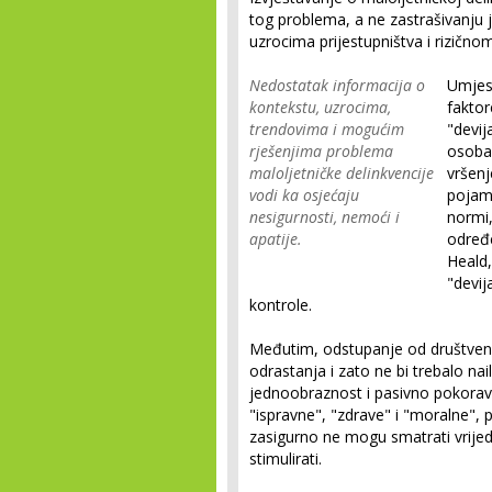
tog problema, a ne zastrašivanju 
uzrocima prijestupništva i rizičn
Nedostatak informacija o
Umjest
kontekstu, uzrocima,
faktor
trendovima i mogućim
"devij
rješenjima problema
osoba
maloljetničke delinkvencije
vršenj
vodi ka osjećaju
pojam 
nesigurnosti, nemoći i
normi,
apatije.
određ
Heald
"devij
kontrole.
Međutim, odstupanje od društveno
odrastanja i zato ne bi trebalo n
jednoobraznost i pasivno pokorav
"ispravne", "zdrave" i "moralne", p
zasigurno ne mogu smatrati vrijed
stimulirati.