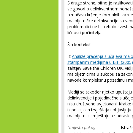
S druge strane, bitno je razlikova
se govori o delinkventnom ponašan
označava kršenje formalnih kaznen
maloljetničke delinkvencije su ve
problematici ne bi trebalo svesti n
ličnosti počinitelja.
Širi kontekst
Iz
Analize praćenja slučajeva mal
štampanim medijima u BiH (2005)
zahtjev Save the Children UK, vidl
maloljetnicima u sukobu sa zakon
navode kompleksnu pozadinu i mo
Mediji se također rijetko upuštaju
delinkvencije i pojedinačne sluča
nisu društveno uvjetovani. Kratke
iz policijskih izvještaja i objavlju
maloljetnici smještaju uz odrasle p
Umjesto pukog
Istraž