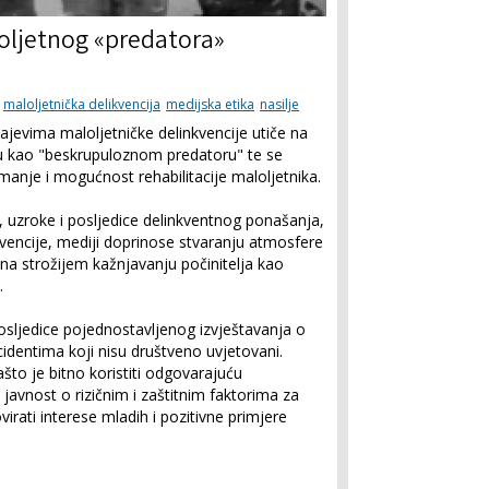
loljetnog «predatora»
maloljetnička delikvencija
medijska etika
nasilje
jevima maloljetničke delinkvencije utiče na
ju kao "beskrupuloznom predatoru" te se
je i mogućnost rehabilitacije maloljetnika.
st, uzroke i posljedice delinkventnog ponašanja,
evencije, mediji doprinose stvaranju atmosfere
m na strožijem kažnjavanju počinitelja kao
.
posljedice pojednostavljenog izvještavanja o
cidentima koji nisu društveno uvjetovani.
što je bitno koristiti odgovarajuću
ti javnost o rizičnim i zaštitnim faktorima za
rati interese mladih i pozitivne primjere