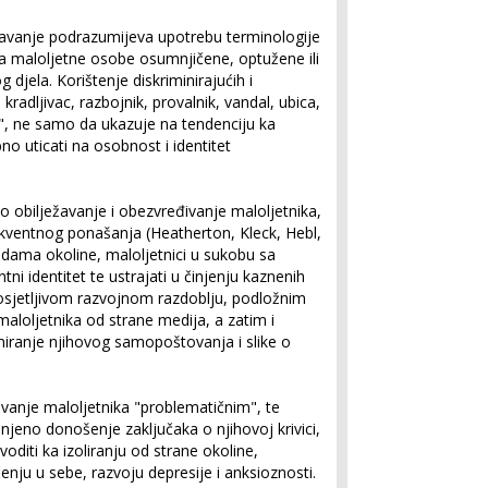
tavanje podrazumijeva upotrebu terminologije
ira maloljetne osobe osumnjičene, optužene ili
jela. Korištenje diskriminirajućih i
radljivac, razbojnik, provalnik, vandal, ubica,
t", ne samo da ukazuje na tendenciju ka
 uticati na osobnost i identitet
o obilježavanje i obezvređivanje maloljetnika,
nkventnog ponašanja (Heatherton, Kleck, Hebl,
udama okoline, maloljetnici u sukobu sa
i identitet te ustrajati u činjenju kaznenih
 osjetljivom razvojnom razdoblju, podložnim
maloljetnika od strane medija, a zatim i
miranje njihovog samopoštovanja i slike o
anje maloljetnika "problematičnim", te
njeno donošenje zaključaka o njihovoj krivici,
oditi ka izoliranju od strane okoline,
enju u sebe, razvoju depresije i anksioznosti.