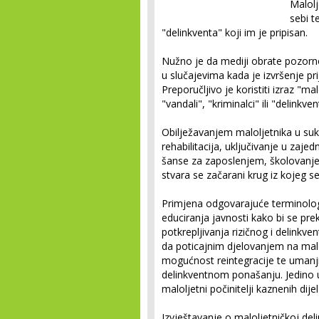
Malolj
sebi t
"delinkventa" koji im je pripisan.
Nužno je da mediji obrate pozorn
u slučajevima kada je izvršenje 
Preporučljivo je koristiti izraz "mal
"vandali", "kriminalci" ili "delinkvent
Obilježavanjem maloljetnika u s
rehabilitacija, uključivanje u zaje
šanse za zaposlenjem, školovanjem 
stvara se začarani krug iz kojeg s
Primjena odgovarajuće terminolog
educiranja javnosti kako bi se prek
potkrepljivanja rizičnog i delinkv
da poticajnim djelovanjem na malo
mogućnost reintegracije te umanji
delinkventnom ponašanju. Jedino u
maloljetni počinitelji kaznenih dije
Izvještavanje o maloljetničkoj deli