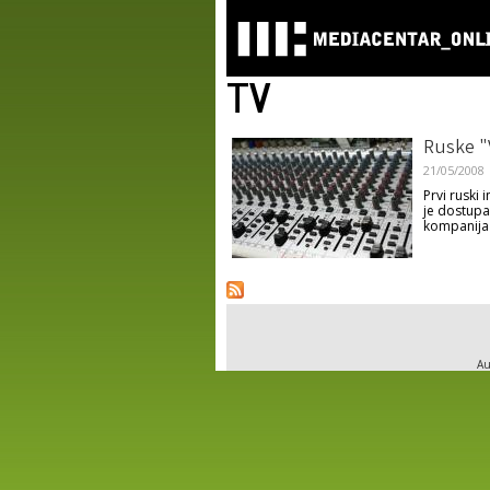
TV
Ruske "V
21/05/2008
Prvi ruski 
je dostupan
kompanija u
Pages
Au