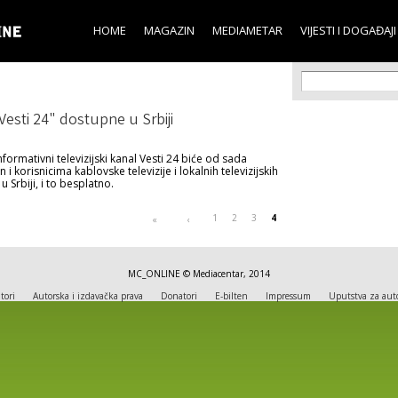
Skip to
main
HOME
MAGAZIN
MEDIAMETAR
VIJESTI I DOGAĐAJI
content
Search f
Search
esti 24" dostupne u Srbiji
informativni televizijski kanal Vesti 24 biće od sada
 i korisnicima kablovske televizije i lokalnih televizijskih
 Srbiji, i to besplatno.
1
2
3
4
«
‹
MC_ONLINE © Mediacentar, 2014
tori
Autorska i izdavačka prava
Donatori
E-bilten
Impressum
Uputstva za aut