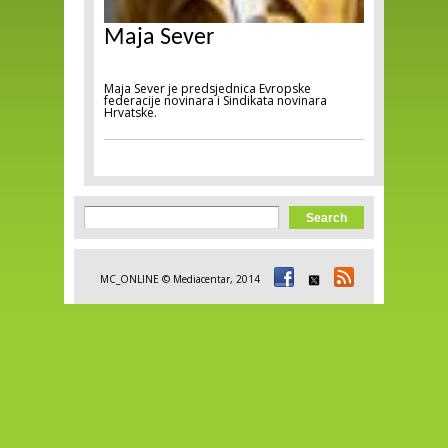
Maja Sever
Maja Sever je predsjednica Evropske
federacije novinara i Sindikata novinara
Hrvatske.
Search form
Search
MC_ONLINE © Mediacentar, 2014