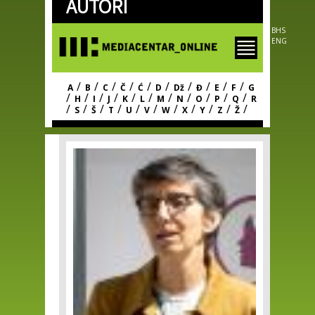
AUTORI
Skip to
main
content
BHS
ENG
/
/
/
/
/
/
/
/
/
/
A
B
C
Č
Ć
D
Dž
Đ
E
F
G
/
/
/
/
/
/
/
/
/
/
/
H
I
J
K
L
M
N
O
P
Q
R
/
/
/
/
/
/
/
/
/
/
/
S
Š
T
U
V
W
X
Y
Z
Ž