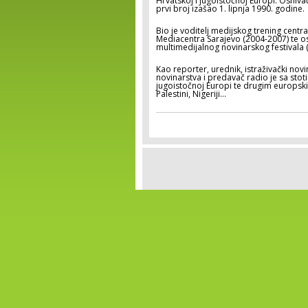
Hrvatskoj i jugoistočnoj Europi. Osnivač 
prvi broj izašao 1. lipnja 1990. godine.
Bio je voditelj medijskog trening cent
Mediacentra Sarajevo (2004-2007) te o
multimedijalnog novinarskog festivala 
Kao reporter, urednik, istraživački nov
novinarstva i predavač radio je sa sto
jugoistočnoj Europi te drugim europski
Palestini, Nigeriji…