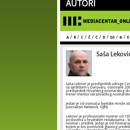
AUTORI
/
/
/
/
/
/
/
/
A
B
C
Č
Ć
D
Dž
Đ
E
Saša Lekovi
Saša Leković je predsjednik udruge Cent
sa sjedištem u Daruvaru, osnovane 200
predsjednik Hrvatskog novinarskog druš
trener-mentor istraživačkog novinarstva
Jedan je od osnivača Svjetske mreže ist
Journalism Network, GIJN).
Leković je profesionalni novinar od 19
poslovima u hrvatskim redakcijama – kao
novinar i urednik. Jedan je od novinara/
kojem je bio pomoćnik glavnog urednika