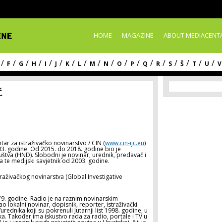
Skip to
main
content
HOME
MAGAZINE
ABOUT MEDIACENT
/
/
/
/
/
/
/
/
/
/
/
/
/
/
/
/
/
/
F
G
H
I
J
K
L
M
N
O
P
Q
R
S
Š
T
U
V
Search f
Search
ć
ar za istraživačko novinarstvo / CIN (
www.cin-ijc.eu
)
3. godine. Od 2015. do 2018. godine bio je
tva (HND). Slobodni je novinar, urednik, predavač i
 te medijski savjetnik od 2003. godine.
raživačkog novinarstva (Global Investigative
79. godine. Radio je na raznim novinarskim
 lokalni novinar, dopisnik, reporter, istraživački
urednika koji su pokrenuli Jutarnji list 1998. godine, u
. Također ima iskustvo rada za radio, portale i TV u