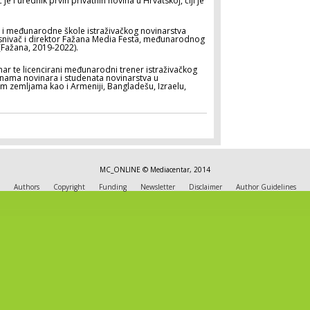
je i urednik prvih privatnih novina u Hrvatskoj, čiji je
ra i međunarodne škole istraživačkog novinarstva
snivač i direktor Fažana Media Festa, međunarodnog
(Fažana, 2019-2022).
inar te licencirani međunarodni trener istraživačkog
tinama novinara i studenata novinarstva u
m zemljama kao i Armeniji, Bangladešu, Izraelu,
MC_ONLINE © Mediacentar, 2014
Authors
Copyright
Funding
Newsletter
Disclaimer
Author Guidelines