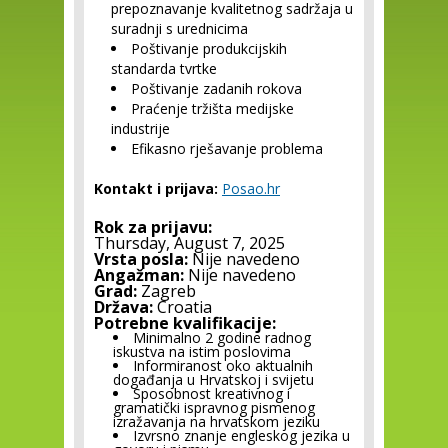
prepoznavanje kvalitetnog sadržaja u
suradnji s urednicima
Poštivanje produkcijskih
standarda tvrtke
Poštivanje zadanih rokova
Praćenje tržišta medijske
industrije
Efikasno rješavanje problema
Kontakt i prijava:
Posao.hr
Rok za prijavu:
Thursday, August 7, 2025
Vrsta posla:
Nije navedeno
Angažman:
Nije navedeno
Grad:
Zagreb
Država:
Croatia
Potrebne kvalifikacije:
Minimalno 2 godine radnog
iskustva na istim poslovima
Informiranost oko aktualnih
događanja u Hrvatskoj i svijetu
Sposobnost kreativnog i
gramatički ispravnog pismenog
izražavanja na hrvatskom jeziku
Izvrsno znanje engleskog jezika u