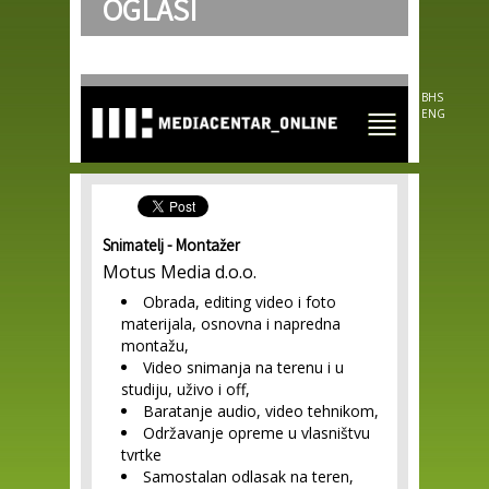
OGLASI
Skip to
main
content
BHS
ENG
Snimatelj - Montažer
Motus Media d.o.o.
Obrada, editing video i foto
materijala, osnovna i napredna
montažu,
Video snimanja na terenu i u
studiju, uživo i off,
Baratanje audio, video tehnikom,
Održavanje opreme u vlasništvu
tvrtke
Samostalan odlasak na teren,