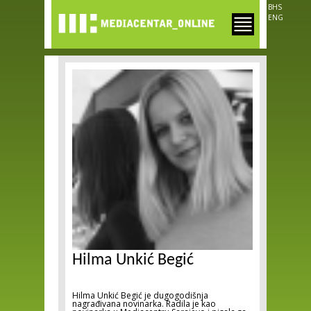
Skip to
BHS
main
ENG
content
Hilma Unkić Begić
Hilma Unkić Begić je dugogodišnja
nagrađivana novinarka. Radila je kao