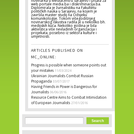
novinarka u Mediacentru Sarajevo i pisala za
web portale media.ba i diskriminacija.ba.
Diplomirala je žurnalistiku na Fakultetu
političkih nauka u Sarajevu, na kojem je
završila master studij na Odsjeku
komunikologije. Tokom višegodišnjeg
novinarskog iskustva radila je u nekoliko bh.
medijskih kuća. Nekoliko godina je bila
aktivistica više nevladinih organizacija i
projekata, posebno iz sektora kulture i
umjetnosti.
ARTICLES PUBLISHED ON
MC_ONLINE:
Progress is possible when someone points out
your mistakes
11/03/2024
Ukrainian Journalists Combat Russian
Propaganda
03/07/2017
Having Friends in Power is Dangerous for
Journalists
06/06/2016
Resource Centre Aims to Combat Intimidation
of European Journalists
27/01/2016
Search form
Search