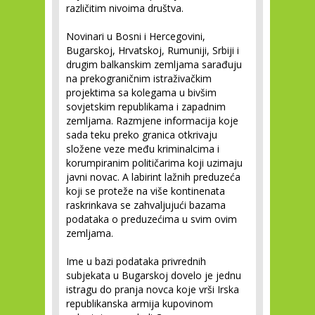
različitim nivoima društva.
Novinari u Bosni i Hercegovini,
Bugarskoj, Hrvatskoj, Rumuniji, Srbiji i
drugim balkanskim zemljama sarađuju
na prekograničnim istraživačkim
projektima sa kolegama u bivšim
sovjetskim republikama i zapadnim
zemljama. Razmjene informacija koje
sada teku preko granica otkrivaju
složene veze među kriminalcima i
korumpiranim političarima koji uzimaju
javni novac. A labirint lažnih preduzeća
koji se proteže na više kontinenata
raskrinkava se zahvaljujući bazama
podataka o preduzećima u svim ovim
zemljama.
Ime u bazi podataka privrednih
subjekata u Bugarskoj dovelo je jednu
istragu do pranja novca koje vrši Irska
republikanska armija kupovinom