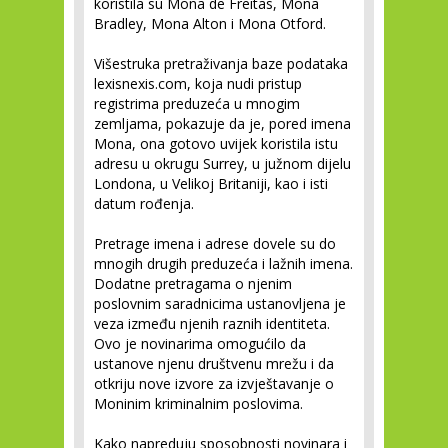
koristila su Mona de Freitas, Mona
Bradley, Mona Alton i Mona Otford.
Višestruka pretraživanja baze podataka
lexisnexis.com, koja nudi pristup
registrima preduzeća u mnogim
zemljama, pokazuje da je, pored imena
Mona, ona gotovo uvijek koristila istu
adresu u okrugu Surrey, u južnom dijelu
Londona, u Velikoj Britaniji, kao i isti
datum rođenja.
Pretrage imena i adrese dovele su do
mnogih drugih preduzeća i lažnih imena.
Dodatne pretragama o njenim
poslovnim saradnicima ustanovljena je
veza između njenih raznih identiteta.
Ovo je novinarima omogućilo da
ustanove njenu društvenu mrežu i da
otkriju nove izvore za izvještavanje o
Moninim kriminalnim poslovima.
Kako napreduju sposobnosti novinara i