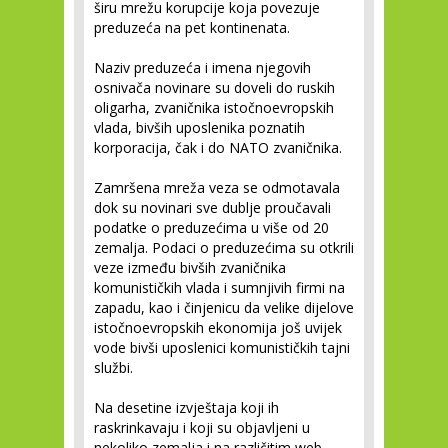
širu mrežu korupcije koja povezuje
preduzeća na pet kontinenata.
Naziv preduzeća i imena njegovih
osnivača novinare su doveli do ruskih
oligarha, zvaničnika istočnoevropskih
vlada, bivših uposlenika poznatih
korporacija, čak i do NATO zvaničnika.
Zamršena mreža veza se odmotavala
dok su novinari sve dublje proučavali
podatke o preduzećima u više od 20
zemalja. Podaci o preduzećima su otkrili
veze između bivših zvaničnika
komunističkih vlada i sumnjivih firmi na
zapadu, kao i činjenicu da velike dijelove
istočnoevropskih ekonomija još uvijek
vode bivši uposlenici komunističkih tajni
službi.
Na desetine izvještaja koji ih
raskrinkavaju i koji su objavljeni u
nekoliko zemalja i na različitim web