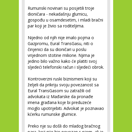
Rumunski novinari su posjetili troje
dioničara - nekadašnju glumicu,
gospođu u osamdesetim, i mladi bračni
par koji je živio sa roditeljima.
Nijedno od njih nije imalo pojma o
Gazpromu, Eural TransGasu, niti o
činjenici da su dioničari u poslu
vrijednom stotine milione. Njima je
jedino bilo važno kako će platiti svoj
sljedeći telefonski račun i sljedeći obrok.
Kontroverzni ruski biznismeni koji su
željeli da prikriju svoju povezanost sa
Eural TransGasom su zatražili od
advokata iz Mađarske da pronađe
imena građana koje bi preduzeće
moglo upotrijebiti. Advokat je poznavao
kćerku rumunske glumice.
Preko nje su došli do mladog bračnog
para, koji nije bio povezan s njom, ali je