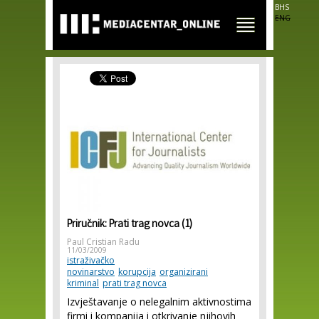
Skip to
BHS
main
ENG
content
Priručnik: Prati trag novca (1)
Paul Cristian Radu
11/03/2009
istraživačko
novinarstvo
korupcija
organizirani
kriminal
prati trag novca
Izvještavanje o nelegalnim aktivnostima
firmi i kompanija i otkrivanje njihovih