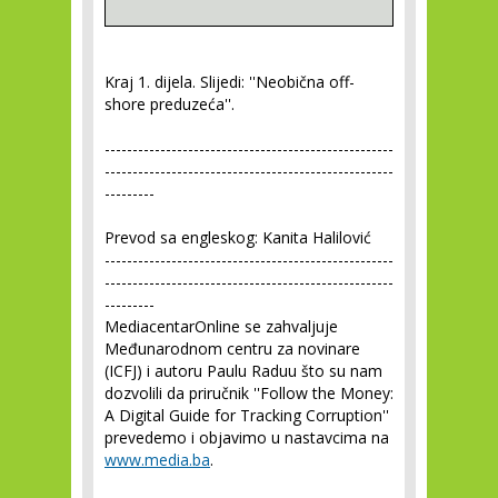
Kraj 1. dijela. Slijedi: ''Neobična off-
shore preduzeća''.
----------------------------------------------------
----------------------------------------------------
---------
Prevod sa engleskog: Kanita Halilović
----------------------------------------------------
----------------------------------------------------
---------
MediacentarOnline se zahvaljuje
Međunarodnom centru za novinare
(ICFJ) i autoru Paulu Raduu što su nam
dozvolili da priručnik ''Follow the Money:
A Digital Guide for Tracking Corruption''
prevedemo i objavimo u nastavcima na
www.media.ba
.