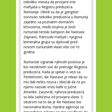
nekoliko minuta da provjere ime
mafijaša u Registru preduzeća
Rumunije. Otkrili su da je gangster
osnovao nekoliko preduzeća u Rumuniji
zajedno sa poznatim domaćim
ličnostima, među kojima je bivši
rumunski teniski šampion Ilie Nastase.
Zapravo, francuski mafijaš i njegova
kriminalna grupa su djelovali pred
nosom rumunskih vlasti više od 10
godina.
Rumunski ogranak njihovih poslova je
bio neotkriven sve do pretrage Registra
preduzeća. Kada je upitan o vezi sa
Perlettovim, Ilie Nastase je rekao da su
mu dali nešto novca i obećali da će po
njemu nazvati vrstu kafe iz Južne
Amerike. Zauzvrat, njihova preduzeća
su bila zaštićena od provjera vlasti. S
obzirom na to da je Ilie Nastase bio
nacionalna ikona, nijedna agencija za
provođenje zakona se nije usuđivala da