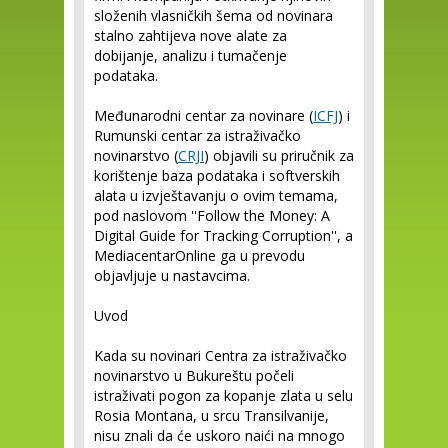
složenih vlasničkih šema od novinara
stalno zahtijeva nove alate za
dobijanje, analizu i tumačenje
podataka.
Međunarodni centar za novinare (
ICFJ
) i
Rumunski centar za istraživačko
novinarstvo (
CRJI
) objavili su priručnik za
korištenje baza podataka i softverskih
alata u izvještavanju o ovim temama,
pod naslovom ''Follow the Money: A
Digital Guide for Tracking Corruption'', a
MediacentarOnline ga u prevodu
objavljuje u nastavcima.
Uvod
Kada su novinari Centra za istraživačko
novinarstvo u Bukureštu počeli
istraživati pogon za kopanje zlata u selu
Rosia Montana, u srcu Transilvanije,
nisu znali da će uskoro naići na mnogo